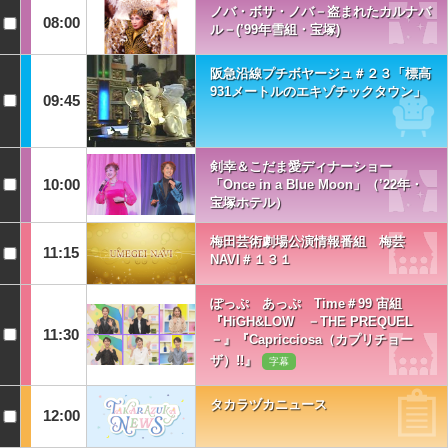
ノバ・ボサ・ノバ－盗まれたカルナバ
08:00
ル－(’99年雪組・宝塚)
阪急沿線プチボヤージュ＃２３「標高
931メートルのエキゾチックタウン」
09:45
剣幸＆こだま愛ディナーショー
10:00
「Once in a Blue Moon」（’22年・
宝塚ホテル）
梅田芸術劇場公演情報番組 梅芸
11:15
NAVI＃１３１
ぽっぷ あっぷ Time＃99 宙組
『HiGH&LOW －THE PREQUEL
11:30
－』『Capricciosa（カプリチョー
ザ）!!』
字幕
タカラヅカニュース
12:00