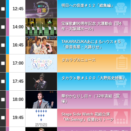
明日への音楽＃１２「総集編」
12:45
宝塚歌劇90周年記念 大運動会（’04
14:00
年・大阪城ホール）
TAKARAZUKAあにまるハウス＃５
16:45
「亜音有星・大路りせ」
タカラヅカニュース
17:00
タカラ's 歌＃１００「大野拓史特集」
17:45
華やかなりし日々（’12年宙組・宝
18:00
塚）
Stage Side Watch 花組公演
19:45
『Mr.Swing!』役替わりトーク