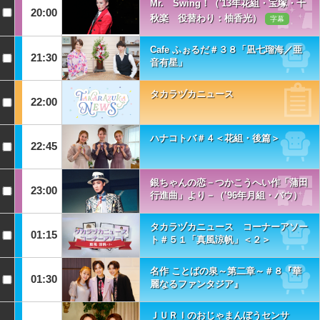
Mr. Swing！（'13年花組・宝塚・千
20:00
秋楽 役替わり：柚香光）
字幕
Cafe ふぉるだ＃３８「凪七瑠海／亜
21:30
音有星」
タカラヅカニュース
22:00
ハナコトバ＃４＜花組・後篇＞
22:45
銀ちゃんの恋－つかこうへい作「蒲田
23:00
行進曲」より－（’96年月組・バウ）
タカラヅカニュース コーナーアソー
01:15
ト＃５１「真風涼帆」＜２＞
名作 ことばの泉～第二章～＃８『華
01:30
麗なるファンタジア』
ＪＵＲＩのおじゃまんぼうセンサ