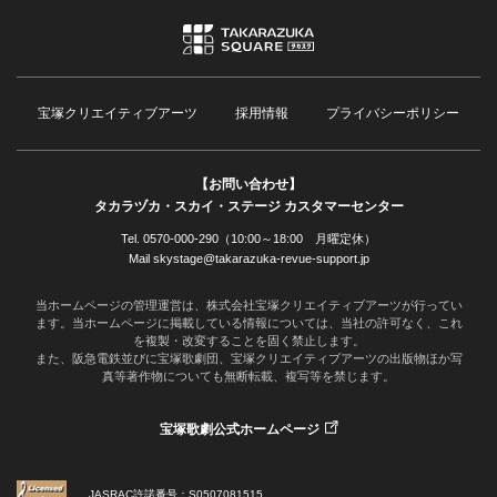
宝塚クリエイティブアーツ
採用情報
プライバシーポリシー
【お問い合わせ】
タカラヅカ・スカイ・ステージ カスタマーセンター
Tel. 0570-000-290（10:00～18:00 月曜定休）
Mail skystage@takarazuka-revue-support.jp
当ホームページの管理運営は、株式会社宝塚クリエイティブアーツが行ってい
ます。当ホームページに掲載している情報については、当社の許可なく、これ
を複製・改変することを固く禁止します。
また、阪急電鉄並びに宝塚歌劇団、宝塚クリエイティブアーツの出版物ほか写
真等著作物についても無断転載、複写等を禁じます。
宝塚歌劇公式ホームページ
JASRAC許諾番号：S0507081515