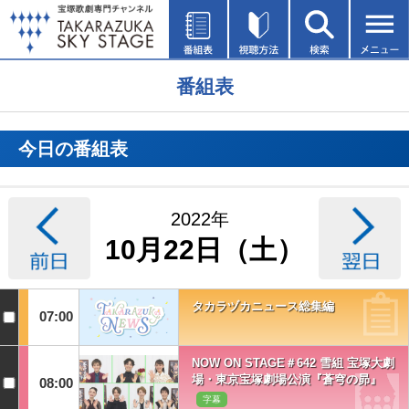
番組表
今日の番組表
2022年
10月22日（土）
タカラヅカニュース総集編
07:00
NOW ON STAGE＃642 雪組 宝塚大劇
場・東京宝塚劇場公演『蒼穹の昴』
08:00
字幕