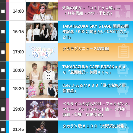
灼熱の彼方～「コモドゥス編」～
14:00
（’11年雪組・バウ・千秋楽）
TAKARAZUKA SKY STAGE 開局20周
16:15
年記念「KIKIに聞きたい“CAST”のこ
と!!」
タカラヅカニュース総集編
17:00
TAKARAZUKA CAFE BREAK＃８４
18:00
０「風間柚乃・美園さくら」
Cafe ふぉるだ＃３８「凪七瑠海／亜
18:30
音有星」
ベルサイユのばら2001－フェルゼンと
19:00
マリー・アントワネット編－（'01年
宙組・宝塚 NHK収録）
タカラ's 歌＃１００「大野拓史特集」
21:45