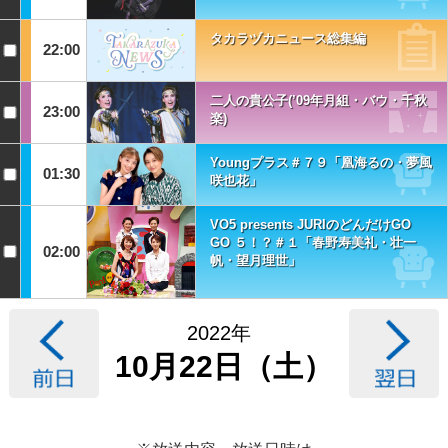
タカラヅカニュース総集編
22:00
二人の貴公子(’09年月組・バウ・千秋
23:00
楽)
Youngプラス＃７９「凰海るの・夢風
01:30
咲也花」
VO5 presents JURIのどんだけGO
GO ５！？＃１「春野寿美礼・壮一
02:00
帆・望月理世」
2022年
10月22日（土）