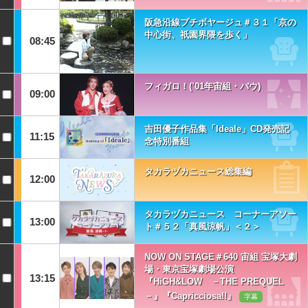
阪急沿線プチボヤージュ＃３１「京の
中心街、祇園界隈を歩く」
08:45
フィガロ！(’01年宙組・バウ)
09:00
吉田優子作品集「Ideale」CD発売記
11:15
念特別番組
タカラヅカニュース総集編
12:00
タカラヅカニュース コーナーアソー
13:00
ト＃５２「真風涼帆」＜２＞
NOW ON STAGE＃640 宙組 宝塚大劇
場・東京宝塚劇場公演
13:15
『HiGH&LOW －THE PREQUEL
－』『Capricciosa!!』
字幕