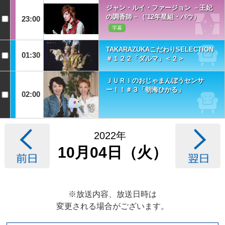
ジャン・ルイ・ファージョン －王妃
の調香師－（’12年星組・バウ）
23:00
字幕
TAKARAZUKAこだわりSELECTION
01:30
＃１２２「ダルマ」＜２＞
ＪＵＲＩのおじゃまんぼうセンサ
ー！！＃３「朝海ひかる」
02:00
2022年
10月04日（火）
※放送内容、放送日時は
変更される場合がございます。