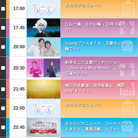
タカラヅカニュース
17:00
なみだ橋 えがお橋（’03年月組・バ
17:45
ウ）
Youngプラス＃７８「天愛るりあ・大
20:00
楠てら」
剣幸＆こだま愛ディナーショー
20:30
「Once in a Blue Moon」（’22年・
宝塚ホテル）
梅田芸術劇場公演情報番組 梅芸
21:45
NAVI＃１３１
タカラヅカニュース
22:00
タカラヅカニュース コーナーアソー
22:45
ト＃５１「真風涼帆」＜２＞