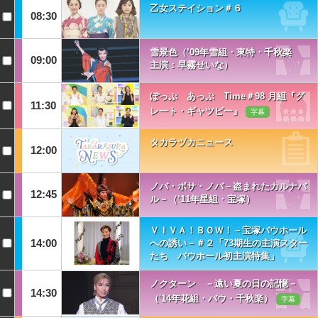
乙女ステイション＃６
08:30
雪景色（’09年雪組・東特・千秋楽
09:00
主演：早霧せいな）
ぽっぷ あっぷ Time＃98 月組『グ
11:30
レート・ギャツビー』
字幕
タカラヅカニュース
12:00
ノバ・ボサ・ノバ－盗まれたカルナバ
12:45
ル－（’11年星組・宝塚）
ＶＩＶＡ！ＢＯＷ！－宝塚バウホール
14:00
への誘い－＃２「73期生の主演スター
たち バウホール初主演特集」
ノクターン －遠い夏の日の記憶－
14:30
（'14年花組・バウ・千秋楽）
字幕