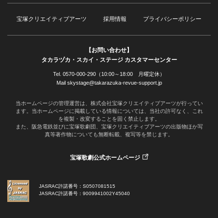
宝塚クリエイティブアーツ
採用情報
プライバシーポリシー
【お問い合わせ】
タカラヅカ・スカイ・ステージ カスタマーセンター
Tel. 0570-000-290（10:00～18:00 月曜定休）
Mail skystage@takarazuka-revue-support.jp
当ホームページの管理運営は、株式会社宝塚クリエイティブアーツが行ってい
ます。当ホームページに掲載している情報については、当社の許可なく、これ
を複製・改変することを固く禁止します。
また、阪急電鉄並びに宝塚歌劇団、宝塚クリエイティブアーツの出版物ほか写
真等著作物についても無断転載、複写等を禁じます。
宝塚歌劇公式ホームページ
JASRAC許諾番号：S0507081515
JASRAC許諾番号：9009941002Y45040