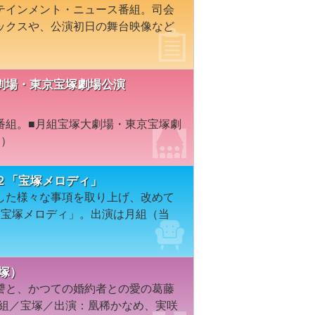
テインメント・ニュース番組。司会
ックスや、公演初日の舞台映像など
宝塚大劇場・東京宝塚劇場公演
番組。■月組宝塚大劇場・東京宝塚劇
台）
２「宝塚メロディ」
した様々な事項を取り上げ、改めて
「宝塚メロディ」。出演は月組（当
塚）
讐と、かつての婚約者との愛の葛藤
宙組／宝塚／出演：凰稀かなめ、実咲