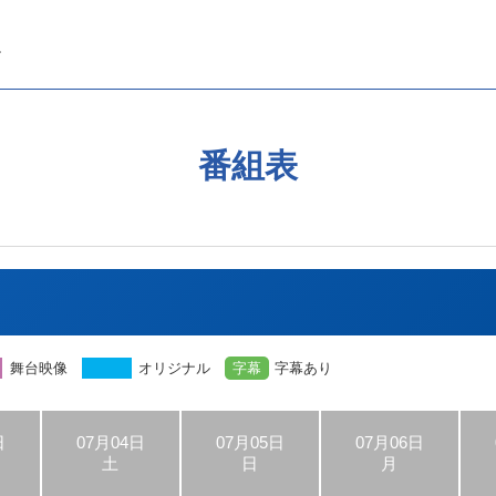
番組表
舞台映像
オリジナル
字幕
字幕あり
日
07月04日
07月05日
07月06日
土
日
月