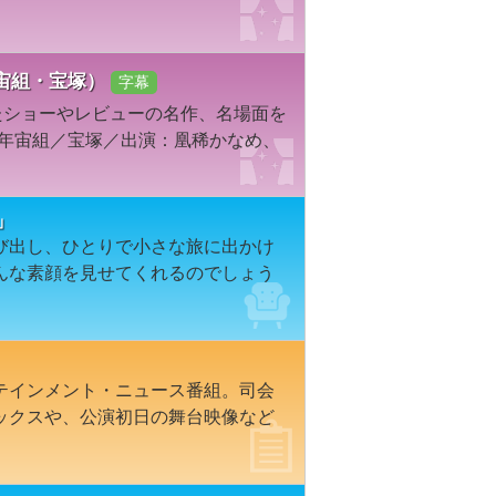
3年宙組・宝塚）
字幕
たショーやレビューの名作、名場面を
3年宙組／宝塚／出演：凰稀かなめ、
1」
び出し、ひとりで小さな旅に出かけ
んな素顔を見せてくれるのでしょう
テインメント・ニュース番組。司会
ックスや、公演初日の舞台映像など