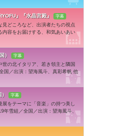
『RYOFU』『水晶宮殿』
字幕
な見どころなど、出演者たちの視点
る内容をお届けする、和気あいあい
全国）
字幕
中世の北イタリア、若き領主と隣国
／全国／出演：望海風斗、真彩希帆 他
全国）
字幕
発展をテーマに「音楽」の持つ美し
19年雪組／全国／出演：望海風斗、