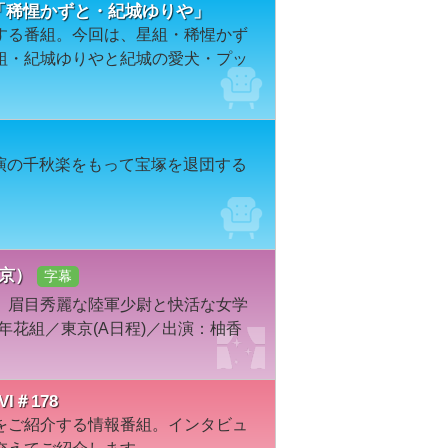
47「稀惺かずと・紀城ゆりや」
する番組。今回は、星組・稀惺かず
組・紀城ゆりやと紀城の愛犬・プッ
公演の千秋楽をもって宝塚を退団する
東京）
字幕
、眉目秀麗な陸軍少尉と快活な女学
年花組／東京(A日程)／出演：柚香
＃178
をご紹介する情報番組。インタビュ