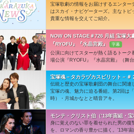
宝塚歌劇の情報をお届けするエンター
はスカイ・ナビゲーターズ。主なトピ
貴重な情報を交えてご紹介。
NOW ON STAGE＃726 月組 
『RYOFU』『水晶宮殿』
字幕
公演に向けてスターが熱く語るトーク
場公演『RYOFU』『水晶宮殿』（舞
宝塚魂－タカラヅカスピリット－＃
伝統と歴史の宝塚歌劇団の舞台に関連
宝塚の魂、魅力に迫る番組。第2回は
時）・月城かなとと晴音アキ。
モンテ・クリスト伯（'13年宙組・宝
身に覚えのない罪を着せられた男の復
を、ロマンの香り豊かに描く。'13年