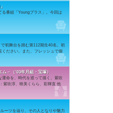
旬」
る番組「Youngプラス」。今回は
SE』で初舞台を踏む第112期生40名。初
覧ください。また、フレッシュで個
ム－（’03年月組・宝塚）
な運命を、時代を巡って描く。紫吹
演：紫吹淳、映美くらら、彩輝直 他
なルーツを辿り、その人となりや魅力