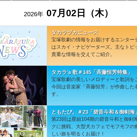
07月02日（木）
2026年
タカラヅカニュース
宝塚歌劇の情報をお届けするエンター
はスカイ・ナビゲーターズ。主なトピ
貴重な情報を交えてご紹介。
タカラ's 歌＃145「斉藤恒芳特集」
宝塚歌劇の美しいメロディーと歌詞を
今回は音楽家「斉藤恒芳」が作曲した
す。
ともたび。＃23「碧音斗和＆御剣海
第23回は星組104期の碧音斗和と御剣
クに挑戦、大型犬カフェでモフモフの
しい旅を明るくお届け！