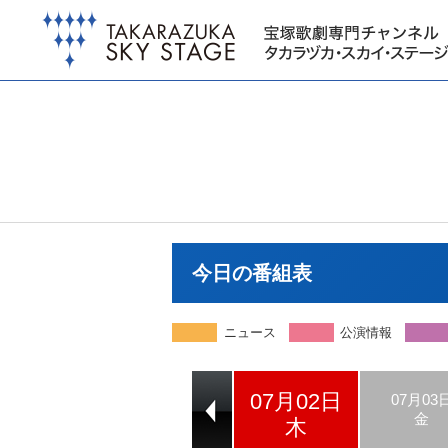
今日の番組表
ニュース
公演情報
07月02日
07月01日
07月03
水
金
木