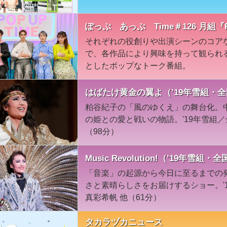
ぽっぷ あっぷ Time＃126 月組
それぞれの役創りや出演シーンのコア
で、各作品により興味を持って観られ
としたポップなトーク番組。
はばたけ黄金の翼よ（’19年雪組・
粕谷紀子の「風のゆくえ」の舞台化。
の姫との愛と戦いの物語。'19年雪組
（98分）
Music Revolution!（’19年雪組・
「音楽」の起源から今日に至るまでの
さと素晴らしさをお届けするショー。'
真彩希帆 他（61分）
タカラヅカニュース