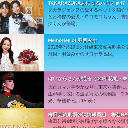
TAKARAZUKAあにまるハウス＃
タカラジェンヌの愛するペットを紹介
とと稀惺の愛犬・ロコモコちゃん、雪
クくんが登場。
Memories of 羽音みか
2026年7月19日の月組東京宝塚劇場
月組・羽音みかのサヨナラ番組。
はいからさんが通る（’20年花組・
大正ロマン華やかなりし東京を舞台に
生が繰り広げる波乱万丈の恋物語。'20
光、華優希 他（155分）
梅田芸術劇場公演情報番組 梅芸NAVI
梅田芸術劇場がお届けする様々な公演