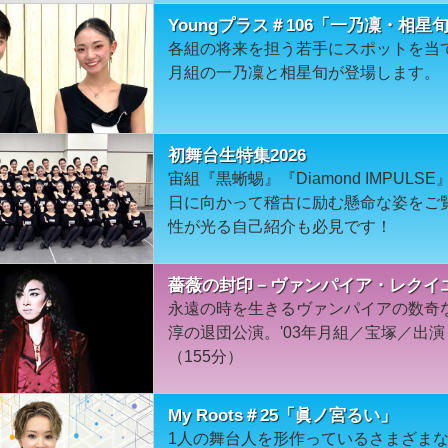
Youngプラス＃106「一乃凜・相星
各組の将来を担う若手にスポットを当て
月組の一乃凜と相星旬が登場します。
初舞台生特集2026
宙組『黒蜥蜴』『Diamond IMPUL
日に向かって稽古に励む懸命な姿をご
性が光る自己紹介も必見です！
薔薇の封印－ヴァンパイア・レクイエ
永遠の時を生きるヴァンパイアの数奇
淳の退団公演。'03年月組／宝塚／出
（155分）
My Roots＃25「眞ノ宮るい」
1人の舞台人を形作っているさまざま