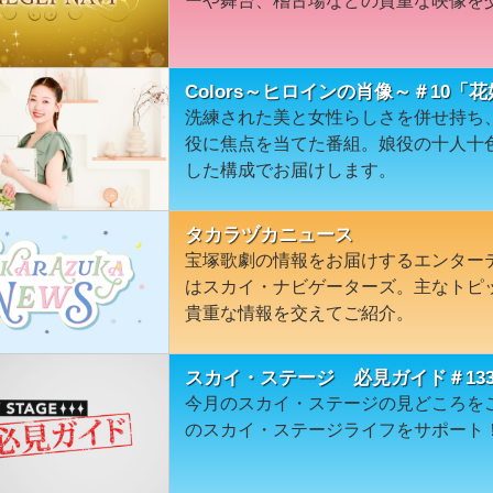
ーや舞台、稽古場などの貴重な映像を
Colors～ヒロインの肖像～＃10「
洗練された美と女性らしさを併せ持ち
役に焦点を当てた番組。娘役の十人十
した構成でお届けします。
タカラヅカニュース
宝塚歌劇の情報をお届けするエンター
はスカイ・ナビゲーターズ。主なトピ
貴重な情報を交えてご紹介。
スカイ・ステージ 必見ガイド＃13
今月のスカイ・ステージの見どころを
のスカイ・ステージライフをサポート