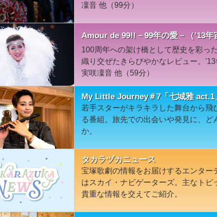
凜音 他（99分）
Amour de 99!!－99年の愛－（’1
100周年への架け橋として歴史を彩っ
織り交ぜたきらびやかなレビュー。'1
実咲凜音 他（59分）
My Little Journey＃7「七城雅 act.
若手スターがキラキラした舞台から飛
る番組。旅先での出会いや発見に、ど
か。
タカラヅカニュース
宝塚歌劇の情報をお届けするエンター
はスカイ・ナビゲーターズ。主なトピ
貴重な情報を交えてご紹介。