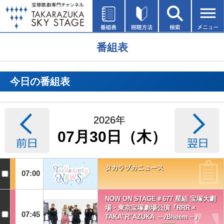
番組表
今日の番組表
2026年
07月30日（木）
タカラヅカニュース
07:00
NOW ON STAGE＃677 星組 宝塚大劇
場・東京宝塚劇場公演『RRR ×
07:45
TAKA''R''AZUKA ～√Bheem～』