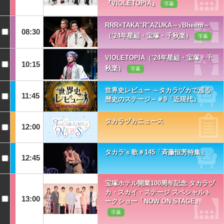
『VIOLETOPIA』
字幕
RRR×TAKA''R''AZUKA～√Bheem～
08:30
（’24年星組・宝塚・千秋楽）
字幕
VIOLETOPIA（’24年星組・宝塚・千
10:15
秋楽）
字幕
世界史レビュー ～タカラヅカで巡る
11:45
歴史のステージ～＃9「近現代」
タカラヅカニュース
12:00
タカラ's 歌＃145「斉藤恒芳特集」
12:45
宝塚ホテル開業100周年記念 タカラヅ
カ・スカイ・ステージ スペシャルト
13:00
ークショー「NOW ON STAGE」
字幕