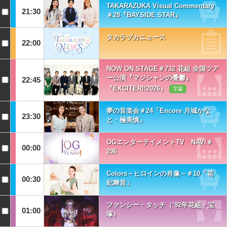
TAKARAZUKA Visual Commentary
21:30
＃28『BAYSIDE STAR』
タカラヅカニュース
22:00
NOW ON STAGE＃732 花組 全国ツア
ー公演『マジシャンの憂鬱』
22:45
『EXCITER!!2026』
字幕
夢の音楽会＃24「Encore 月城かな
23:30
と・極美慎」
OGエンターテイメントTV NAVI＃
00:00
296
Colors～ヒロインの肖像～＃10「花
00:30
妃舞音」
ファンシー・タッチ（’92年花組・宝
01:00
塚）