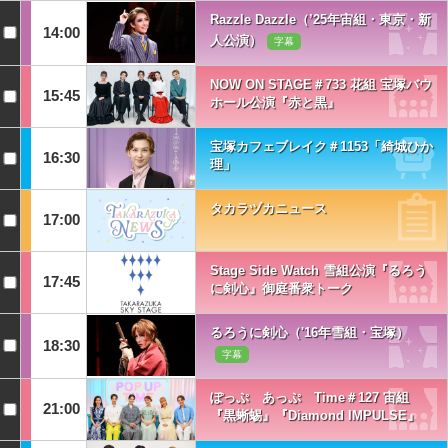
Razzle Dazzle（’25年宙組・東京・新
14:00
人公演）
字幕
NOW ON STAGE＃733 花組 宝塚バウ
15:45
ホール公演『赤と黒』
宝塚カフェブレイク＃1153「綺城ひか
16:30
理」
タカラヅカニュース
17:00
Stage Side Watch 雪組公演『るろう
17:45
に剣心』御庭番衆トーク
るろうに剣心（'16年雪組・宝塚）
18:30
字幕
ぽっぷ あっぷ Time＃127 宙組
21:00
『黒蜥蜴』『Diamond IMPULSE』