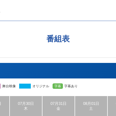
番組表
舞台映像
オリジナル
字幕
字幕あり
日
07月30日
07月31日
08月01日
木
金
土