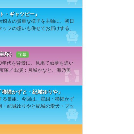
ート・ギャツビー』
台稽古の貴重な様子を主軸に、初日
タッフの想いも併せてお届けする、
・宝塚）
字幕
20年代を背景に、見果てぬ夢を追い
／宝塚／出演：月城かなと、海乃美
47「稀惺かずと・紀城ゆりや」
する番組。今回は、星組・稀惺かず
組・紀城ゆりやと紀城の愛犬・プッ