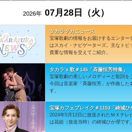
07月28日（火）
2026年
タカラヅカニュース
宝塚歌劇の情報をお届けするエンター
はスカイ・ナビゲーターズ。主なトピ
貴重な情報を交えてご紹介。
タカラ's 歌＃145「斉藤恒芳特集」
宝塚歌劇の美しいメロディーと歌詞を
今回は音楽家「斉藤恒芳」が作曲した
す。
宝塚カフェブレイク＃1153「綺城ひ
2024年5月12日に放送されたＭＸテ
は花組（放送当時）の綺城ひか理です