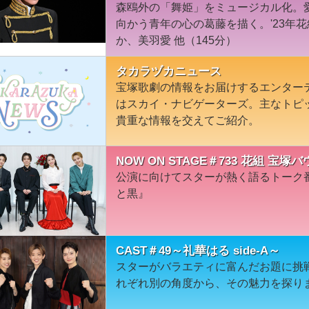
森鴎外の「舞姫」をミュージカル化。
向かう青年の心の葛藤を描く。'23年
か、美羽愛 他（145分）
タカラヅカニュース
宝塚歌劇の情報をお届けするエンター
はスカイ・ナビゲーターズ。主なトピ
貴重な情報を交えてご紹介。
NOW ON STAGE＃733 花組 
公演に向けてスターが熱く語るトーク
と黒』
CAST＃49～礼華はる side-A～
スターがバラエティに富んだお題に挑戦！s
れぞれ別の角度から、その魅力を探り