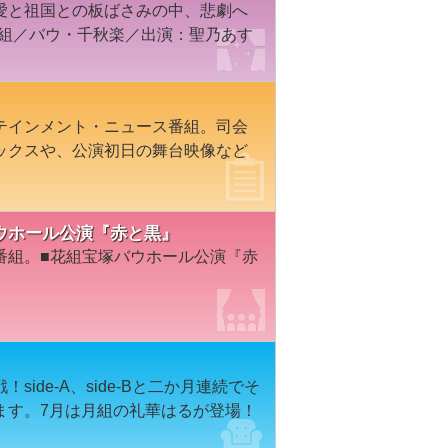
愛と祖国との板ばさみの中、悲劇へ
花組／バウ・千秋楽／出演：聖乃あす
テインメント・ニュース番組。司会
ックスや、公演初日の舞台映像など
宝塚バウホール公演『赤と黒』
番組。■花組宝塚バウホール公演『赤
ide-A、side-Bと二か月連続でそ
ます。7月は月組の礼華はるが登場！