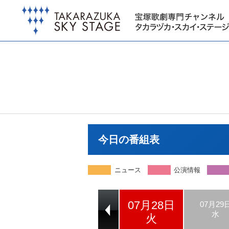
今日の番組表
ニュース
公演情報
07月28日
07月26日
07月27日
07月29
日
月
水
火