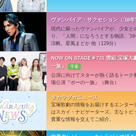
ヴァンパイア・サクセション（'16
現代に蘇ったヴァンパイアが、少女と
り、「人間」になろうとする物語。'1
涼帆、星風まどか 他（129分）
NOW ON STAGE＃731 雪組 
一族』
字幕
公演に向けてスターが熱く語るトーク
場公演『ポーの一族』（舞台）
タカラヅカニュース
宝塚歌劇の情報をお届けするエンター
はスカイ・ナビゲーターズ。主なトピ
貴重な情報を交えてご紹介。