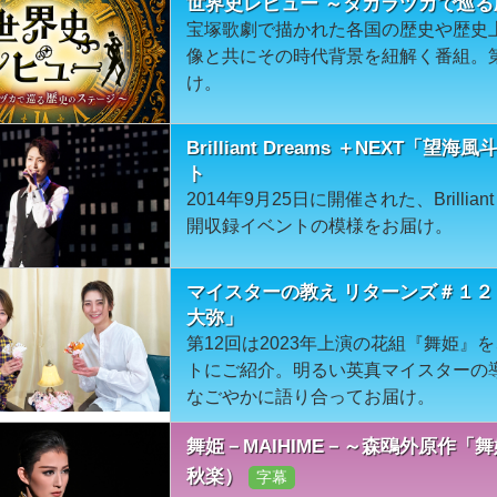
世界史レビュー ～タカラヅカで巡る
宝塚歌劇で描かれた各国の歴史や歴史
像と共にその時代背景を紐解く番組。
け。
Brilliant Dreams ＋NEX
ト
2014年9月25日に開催された、Brillia
開収録イベントの模様をお届け。
マイスターの教え リターンズ＃１２
大弥」
第12回は2023年上演の花組『舞姫
トにご紹介。明るい英真マイスターの
なごやかに語り合ってお届け。
舞姫－MAIHIME－～森鴎外原作「
秋楽）
字幕