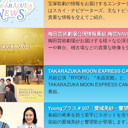
宝塚歌劇の情報をお届けするエンター
はスカイ・ナビゲーターズ。主なトピ
貴重な情報を交えてご紹介。
梅田芸術劇場公演情報番組 梅芸NAVI
梅田芸術劇場がお届けする様々な公演
ーや舞台、稽古場などの貴重な映像を
TAKARAZUKA MOON EXPRESS
月組公演『RYOFU』『水晶宮殿』と
TAKARAZUKA MOON EXPRESS
番組。
Youngプラス＃107「愛城美紗・響
各組の将来を担う若手にスポットを当て
宙組の愛城美紗と響望歌が登場します