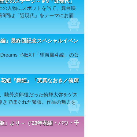
歴史のステージ～＃9「近現代」
上の人物にスポットを当て、舞台映
第9回は「近現代」をテーマにお届
T「望海風斗編」最終回記念スペシャルイベン
nt Dreams +NEXT「望海風斗編」の公
 花組『舞姫』「英真なおき／侑輝
』を、馳芳次郎役だった侑輝大弥をゲス
導きでほぐれた緊張、作品の魅力を
舞姫」より～（’23年花組・バウ・千