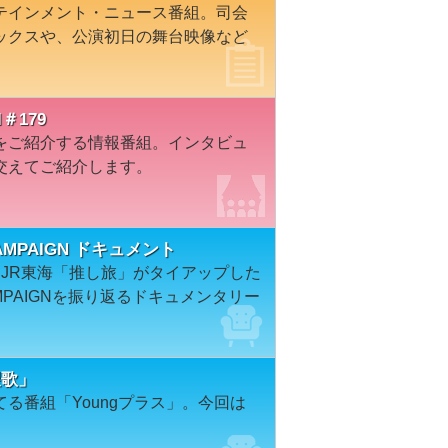
テインメント・ニュース番組。司会
ックスや、公演初日の舞台映像など
＃179
をご紹介する情報番組。インタビュ
交えてご紹介します。
 CAMPAIGN ドキュメント
、JR東海「推し旅」がタイアップした
 CAMPAIGNを振り返るドキュメンタリー
望歌」
る番組「Youngプラス」。今回は
。