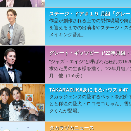
ステージ・ドア＃１９ 月組『グレ
作品が創作される上での製作現場や舞
を迎えるまでの出演者やステージ・ス
メイキング番組。
グレート・ギャツビー（’22年月組
“ジャズ・エイジ”と呼ばれた狂乱の19
求めた男の生き様を描く。'22年月組
月 他（155分）
TAKARAZUKAあにまるハウス＃
タカラジェンヌの愛するペットを紹介
とと稀惺の愛犬・ロコモコちゃん、雪
クくんが登場。
タカラヅカニュース