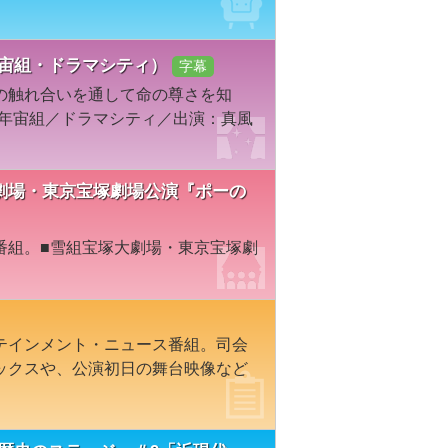
年宙組・ドラマシティ）
字幕
の触れ合いを通して命の尊さを知
6年宙組／ドラマシティ／出演：真風
宝塚大劇場・東京宝塚劇場公演『ポーの
番組。■雪組宝塚大劇場・東京宝塚劇
テインメント・ニュース番組。司会
ックスや、公演初日の舞台映像など