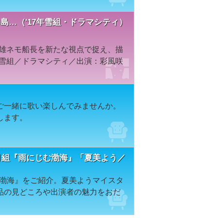
秘の島…（'17年雪組・ドラマシティ）
英雄ネモ船長を新たな視点で捉え、描
年雪組／ドラマシティ／出演：彩風咲
ご一緒に歌い楽しんでみませんか。
りします。
 月組『雨にじむ渤海』「夏美よう／
じむ渤海』をご紹介。夏美ようマイスタ
品の見どころや出演者の魅力をおだ