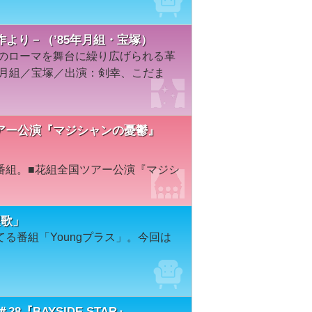
より－（’85年月組・宝塚）
代のローマを舞台に繰り広げられる革
年月組／宝塚／出演：剣幸、こだま
全国ツアー公演『マジシャンの憂鬱』
番組。■花組全国ツアー公演『マジシ
望歌」
る番組「Youngプラス」。今回は
。
y＃28『BAYSIDE STAR』