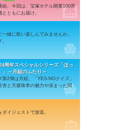
組。今回は、宝塚ホテル開業100周
感とともにお届け。
ご一緒に歌い楽しんでみませんか。
す。
24周年スペシャルシリーズ「ほっ
。」～月組のふたり～
第2弾は月組。「YES-NOクイズ」
月杏と天紫珠李の魅力や深まった関
をダイジェストで放送。