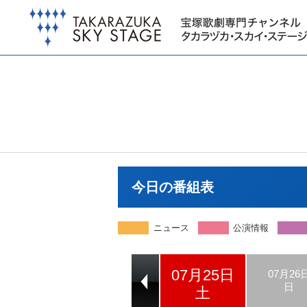
今日の番組表
ニュース
公演情報
07月25日
07月23日
07月24日
07月26
木
金
日
土