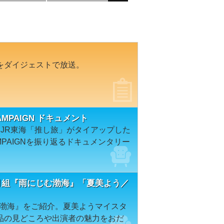
をダイジェストで放送。
 CAMPAIGN ドキュメント
、JR東海「推し旅」がタイアップした
 CAMPAIGNを振り返るドキュメンタリー
 月組『雨にじむ渤海』「夏美よう／
じむ渤海』をご紹介。夏美ようマイスタ
品の見どころや出演者の魅力をおだ