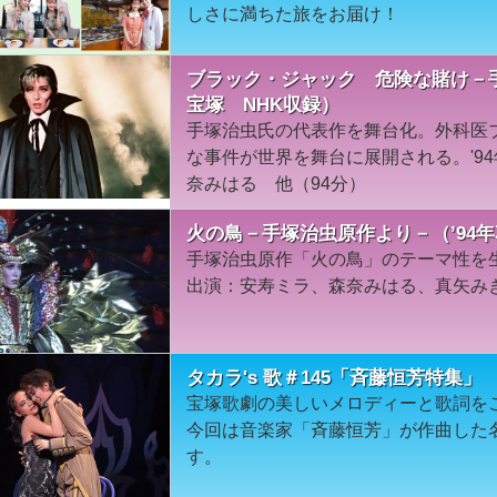
しさに満ちた旅をお届け！
ブラック・ジャック 危険な賭け－手
宝塚 NHK収録）
手塚治虫氏の代表作を舞台化。外科医
な事件が世界を舞台に展開される。'9
奈みはる 他（94分）
火の鳥－手塚治虫原作より－（’94
手塚治虫原作「火の鳥」のテーマ性を生
出演：安寿ミラ、森奈みはる、真矢みき
タカラ's 歌＃145「斉藤恒芳特集」
宝塚歌劇の美しいメロディーと歌詞を
今回は音楽家「斉藤恒芳」が作曲した
す。