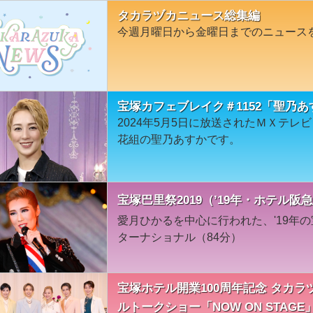
タカラヅカニュース総集編
今週月曜日から金曜日までのニュース
宝塚カフェブレイク＃1152「聖乃あ
2024年5月5日に放送されたＭＸテ
花組の聖乃あすかです。
宝塚巴里祭2019（’19年・ホテル
愛月ひかるを中心に行われた、'19年の
ターナショナル（84分）
宝塚ホテル開業100周年記念 タカ
ルトークショー「NOW ON STAGE