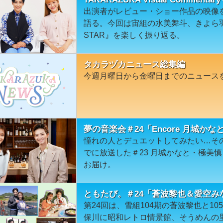
出演者がレビュー・ショー作品の映像
語る。今回は宙組の水美舞斗、きよら羽
STAR』を楽しく振り返る。
タカラヅカニュース総集編
今週月曜日から金曜日までのニュース
夢の音楽会＃24「Encore 月城か
憧れの人とデュエットしてみたい…そ
でに放送した＃23 月城かなと・極美慎
お届け。
ともたび。＃24「蒼波黎也＆愛空み
第24回は、雪組104期の蒼波黎也と10
保川に昭和レトロ情景館、そうめんの