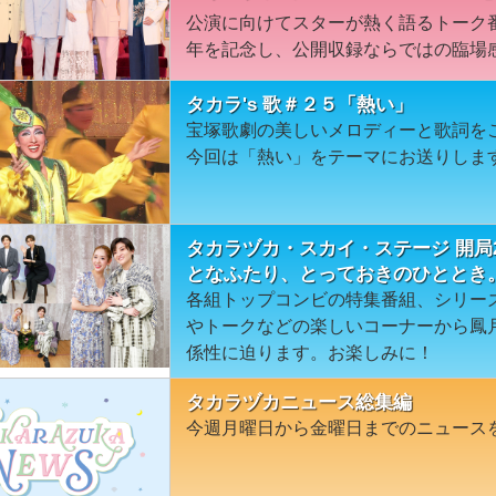
公演に向けてスターが熱く語るトーク番
年を記念し、公開収録ならではの臨場
タカラ's 歌＃２５「熱い」
宝塚歌劇の美しいメロディーと歌詞を
今回は「熱い」をテーマにお送りしま
タカラヅカ・スカイ・ステージ 開局
となふたり、とっておきのひととき
各組トップコンビの特集番組、シリーズ
やトークなどの楽しいコーナーから鳳
係性に迫ります。お楽しみに！
タカラヅカニュース総集編
今週月曜日から金曜日までのニュース