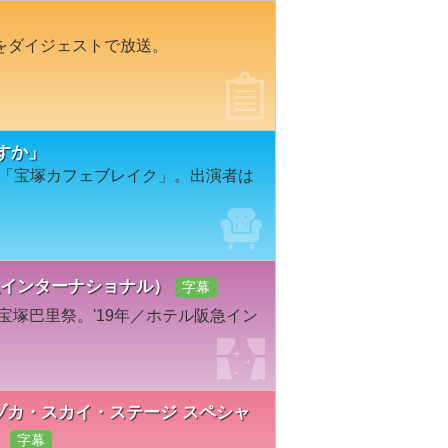
をダイジェストで放送。
すか」
レビ「宝塚カフェブレイク」。出演者は
阪急インターナショナル）
字幕
宝塚巴里祭。'19年／ホテル阪急イン
ラヅカ・スカイ・ステージ スペシャ
」
字幕