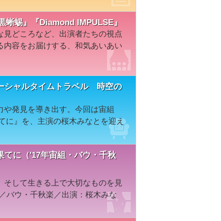
蜥蜴』『Diamond IMPULSE』
な見どころなど、出演者たちの視点
る内容をお届けする、和気あいあい
ーシャルタイムトラベル 時空の
力や発見を導き出す。今回は宙組
果てに』を、主演の桜木みなとを迎え
てに（'17年宙組・バウ・千秋
、そして生きる上で大切なものを見
組／バウ・千秋楽／出演：桜木みな