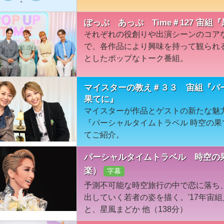
ぽっぷ あっぷ Time＃127 宙組『黒
それぞれの役創りや出演シーンのコア
で、各作品により興味を持って観られ
としたポップなトーク番組。
マイスターの教え＃３３ 宙組『パ
果てに』
マイスターが作品とゲストの新たな魅
『パーシャルタイムトラベル 時空の
てご紹介。
パーシャルタイムトラベル 時空の果
楽）
字幕
予測不可能な時空旅行の中で恋に落ち
出していく若者の姿を描く。'17年宙
と、星風まどか 他（138分）