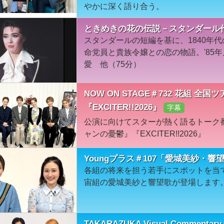
やかに深く語り合う。
ときめきの花の伝説－スタンダール作
スタンダールの短編を基に、1840年
命党員と貴族令嬢との恋の物語。'85
愛 他（75分）
NOW ON STAGE＃732 花組 
『EXCITER!!2026』
字幕
公演に向けてスターが熱く語るトーク
ャンの憂鬱』『EXCITER!!2026』
Youngプラス＃107「愛城美紗・響
各組の将来を担う若手にスポットを当て
宙組の愛城美紗と響望歌が登場します
TAKARAZUKA Visual Commentar