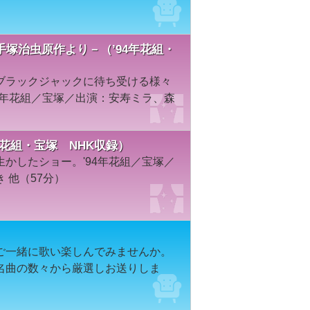
塚治虫原作より－（’94年花組・
ブラックジャックに待ち受ける様々
4年花組／宝塚／出演：安寿ミラ、森
年花組・宝塚 NHK収録）
かしたショー。'94年花組／宝塚／
 他（57分）
ご一緒に歌い楽しんでみませんか。
名曲の数々から厳選しお送りしま