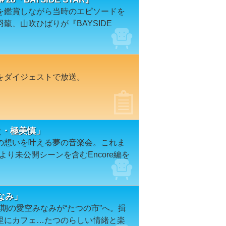
を鑑賞しながら当時のエピソードを
龍、山吹ひばりが『BAYSIDE
をダイジェストで放送。
なと・極美慎」
の想いを叶える夢の音楽会。これま
より未公開シーンを含むEncore編を
なみ」
5期の愛空みなみが“たつの市”へ。揖
里にカフェ…たつのらしい情緒と楽