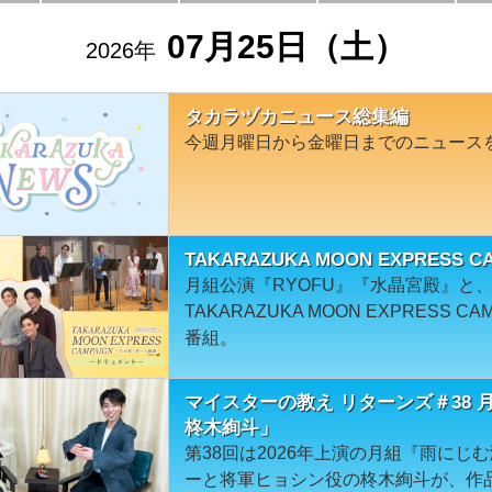
07月25日（土）
2026年
タカラヅカニュース総集編
今週月曜日から金曜日までのニュース
TAKARAZUKA MOON EXPRESS
月組公演『RYOFU』『水晶宮殿』と
TAKARAZUKA MOON EXPRESS
番組。
マイスターの教え リターンズ＃38
柊木絢斗」
第38回は2026年上演の月組『雨に
ーと将軍ヒョシン役の柊木絢斗が、作