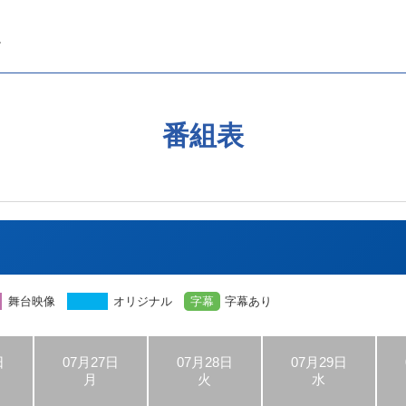
番組表
舞台映像
オリジナル
字幕
字幕あり
日
07月27日
07月28日
07月29日
月
火
水