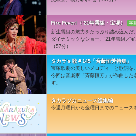
Fire Fever!（’21年雪組・宝塚）
字
新生雪組の魅力をたっぷり詰め込んだ
ダイナミックなショー。'21年雪組／
（57分）
タカラ's 歌＃145「斉藤恒芳特集」
宝塚歌劇の美しいメロディーと歌詞を
今回は音楽家「斉藤恒芳」が作曲した
す。
タカラヅカニュース総集編
今週月曜日から金曜日までのニュース