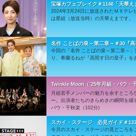
宝塚カフェブレイク＃1146「天華え
2024年3月24日に放送されたＭＸテ
は星組（放送当時）の天華えまです。
名作 ことばの泉～第二章～＃30『
今回の「名作 ことばの泉～第二章～」
り、希蘭るねが『高照す日の皇子』を
Twinkle Moon（’25年月組・バウ
月組若手メンバーの魅力を余すところ
ー。出演者たちのきらめきの瞬間を綴る
バウ・千秋楽（102分)
スカイ・ステージ 必見ガイド＃13
今月のスカイ・ステージの見どころを