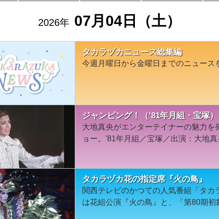
07月04日（土）
2026年
タカラヅカニュース総集編
今週月曜日から金曜日までのニュース
ジャンピング！（’81年月組・宝塚）
大地真央がエンターテイナーの魅力を
ョー。'81年月組／宝塚／出演：大地真
タカラヅカ花の指定席『火の鳥』
関西テレビのかつての人気番組「タカ
は花組公演『火の鳥』と、「第80期初