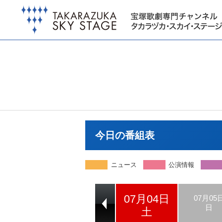
今日の番組表
ニュース
公演情報
07月04日
07月02日
07月03日
07月05
木
金
日
土