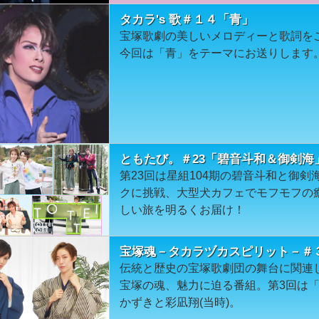
タカラ's 歌＃１４「青」
宝塚歌劇の美しいメロディーと歌詞を
今回は「青」をテーマにお送りします
ともたび。＃23「碧音斗和＆御剣海
第23回は星組104期の碧音斗和と御剣
クに挑戦、大型犬カフェでモフモフの
しい旅を明るくお届け！
宝塚魂－タカラヅカスピリット－＃
伝統と歴史の宝塚歌劇団の舞台に関連
宝塚の魂、魅力に迫る番組。第3回は
かずきと彩凪翔(当時)。