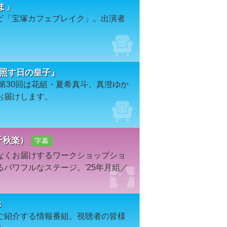
ま」
レビ「宝塚カフェブレイク」。出演者
高照す日の皇子』
第30回は花組・夏希真斗、真澄ゆか
お届けします。
・千秋楽）
字幕
なくお届けするワークショップショ
パワフルなステージ。'25年月組／
3
ご紹介する情報番組。視聴者の皆様