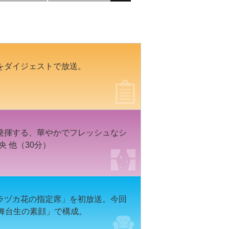
をダイジェストで放送。
発揮する、華やかでフレッシュなシ
央 他（30分）
ラヅカ花の指定席」を初放送。今回
舞台生の素顔」で構成。