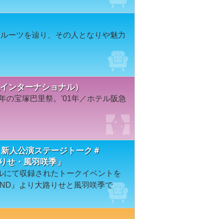
なルーツを辿り、その人となりや魅力
阪急インターナショナル）
年の宝塚巴里祭。'01年／ホテル阪急
 新人公演ステージトーク＃
「大路りせ・風羽咲季」
ルにて収録されたトークイベントを
EGEND』より大路りせと風羽咲季で