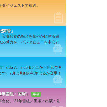
をダイジェストで放送。
花妃舞音」
、宝塚歌劇の舞台を華やかに彩る娘
色の魅力を、インタビューを中心と
ide-A、side-Bと二か月連続でそ
ます。7月は月組の礼華はるが登場！
’21年雪組・宝塚）
字幕
台化。'21年雪組／宝塚／出演：彩