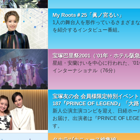
My Roots＃25「眞ノ宮るい」
1人の舞台人を形作っているさまざま
を紹介するインタビュー番組。
宝塚巴里祭2001（’01年・ホテル
星組・安蘭けいを中心に行われた、'01
インターナショナル（76分）
宝塚友の会 会員様限定特別イベント
187『PRINCE OF LEGEND』
新人公演主演コンビを迎え、日経ホー
お届け。出演者は『PRINCE OF L
す。
タカラヅカニュース総集編