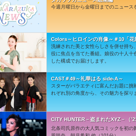
今週月曜日から金曜日までのニュース
Colors～ヒロインの肖像～＃10「
洗練された美と女性らしさを併せ持ち
役に焦点を当てた番組。娘役の十人十
した構成でお届けします。
CAST＃49～礼華はる side-A～
スターがバラエティに富んだお題に挑戦！s
れぞれ別の角度から、その魅力を探り
CITY HUNTER－盗まれたXYZ－（
北条司氏原作の大人気コミックを初の舞
風咲奈、朝月希和 他（101分）