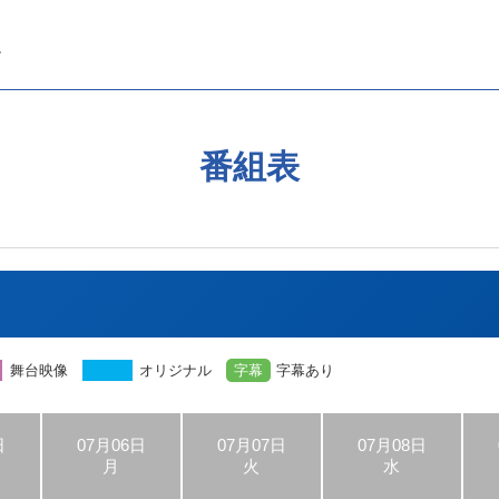
番組表
舞台映像
オリジナル
字幕
字幕あり
日
07月06日
07月07日
07月08日
月
火
水