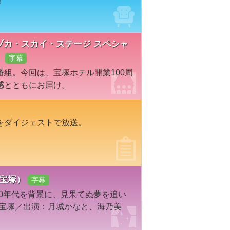
！
ラヅカ・スカイ・ステージ スペシャ
」
字幕
組。今回は、宝塚ホテル開業100周
感とともにお届け。
をダイジェストで放送。
・宝塚）
字幕
20年代を背景に、見果てぬ夢を追い
／宝塚／出演：月城かなと、海乃美