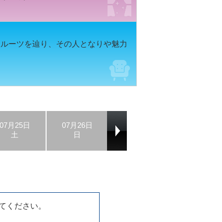
なルーツを辿り、その人となりや魅力
07月25日
07月26日
07月27日
07月28日
土
日
月
火
てください。