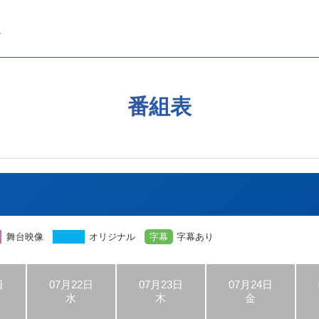
番組表
舞台映像
オリジナル
字幕
字幕あり
日
07月22日
07月23日
07月24日
水
木
金