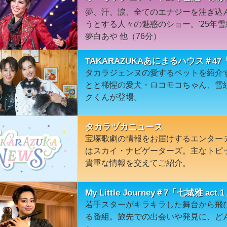
夢、汗、涙、全てのエナジーを注ぎ込
うとする人々の魅惑のショー。'25年
夢白あや 他（76分）
TAKARAZUKAあにまるハウス＃
タカラジェンヌの愛するペットを紹介
とと稀惺の愛犬・ロコモコちゃん、雪
クくんが登場。
タカラヅカニュース
宝塚歌劇の情報をお届けするエンター
はスカイ・ナビゲーターズ。主なトピ
貴重な情報を交えてご紹介。
My Little Journey＃7「七城雅 act.
若手スターがキラキラした舞台から飛
る番組。旅先での出会いや発見に、ど