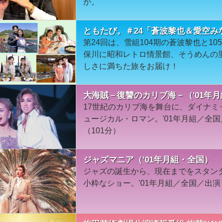
か。
ともたび。＃24「蒼波黎也＆愛空み
第24回は、雪組104期の蒼波黎也と10
保川に昭和レトロ情景館、そうめんの
しさに満ちた旅をお届け！
大海賊－復讐のカリブ海－（'01年
17世紀のカリブ海を舞台に、ダイナ
ュージカル・ロマン。'01年月組／全
（101分）
ジャズマニア（’01年月組・全国）
ジャズの誕生から、現在までをスタン
小粋なショー。'01年月組／全国／出演