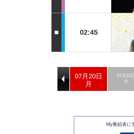
02:45
07月20日
07月18日
07月19日
07月21
土
日
火
月
My番組表に