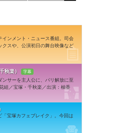
テインメント・ニュース番組。司会
ックスや、公演初日の舞台映像など
・千秋楽）
字幕
ダンサーを主人公に、パリ解放に至
年花組／宝塚・千秋楽／出演：柚香
」
レビ「宝塚カフェブレイク」。今回は