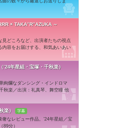
名曲の数々から厳選しお送りしま
× TAKA''R''AZUKA ～
な見どころなど、出演者たちの視点
る内容をお届けする、和気あいあい
eem～（’24年星組・宝塚・千秋楽）
豪華絢爛なダンシング・インドロマ
・千秋楽／出演：礼真琴、舞空瞳 他
千秋楽）
字幕
奢なレビュー作品。'24年星組／宝
（89分）