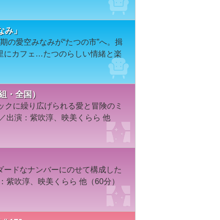
なみ」
5期の愛空みなみが“たつの市”へ。揖
里にカフェ…たつのらしい情緒と楽
月組・全国）
ミックに繰り広げられる愛と冒険のミ
国／出演：紫吹淳、映美くらら 他
ダードなナンバーにのせて構成した
：紫吹淳、映美くらら 他（60分）