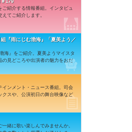
＃179
をご紹介する情報番組。インタビュ
交えてご紹介します。
 月組『雨にじむ渤海』「夏美よう／
じむ渤海』をご紹介。夏美ようマイスタ
品の見どころや出演者の魅力をおだ
テインメント・ニュース番組。司会
ックスや、公演初日の舞台映像など
ご一緒に歌い楽しんでみませんか。