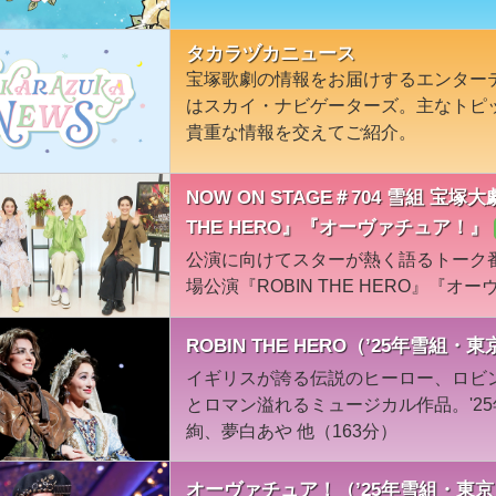
タカラヅカニュース
宝塚歌劇の情報をお届けするエンター
はスカイ・ナビゲーターズ。主なトピ
貴重な情報を交えてご紹介。
NOW ON STAGE＃704 雪組 宝
THE HERO』『オーヴァチュア！』
公演に向けてスターが熱く語るトーク
場公演『ROBIN THE HERO』『
ROBIN THE HERO（’25年雪組
イギリスが誇る伝説のヒーロー、ロビ
とロマン溢れるミュージカル作品。'2
絢、夢白あや 他（163分）
オーヴァチュア！（’25年雪組・東