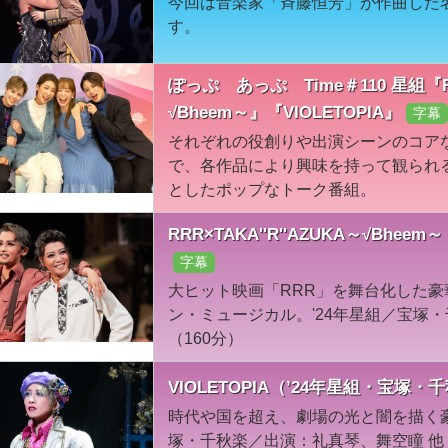
今回は音楽家「斉藤恒芳」が作曲した
す。
ぽっぷ あっぷ Time＃110 星組『RRR 
√Bheem～』『VIOLETOPIA』
字幕
それぞれの役創りや出演シーンのコア
で、各作品により興味を持って観られ
としたポップなトーク番組。
RRR×TAKA''R''AZUKA～√Bh
字幕
大ヒット映画「RRR」を舞台化した
ン・ミュージカル。'24年星組／宝塚
（160分）
VIOLETOPIA（’24年星組・宝塚・
時代や国を超え、劇場の光と闇を描く豪
塚・千秋楽／出演：礼真琴、舞空瞳 他