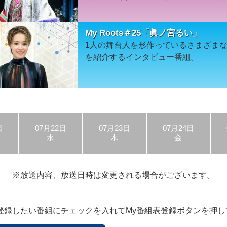
My Roots＃25「眞ノ宮るい」
1人の舞台人を形作っているさまざま
を紹介するインタビュー番組。
日
07月22日
07月23日
07月24日
水
木
金
※放送内容、放送日時は
変更される場合がございます。
登録したい番組に
チェックを入れてMy番組表登録ボタンを
押し