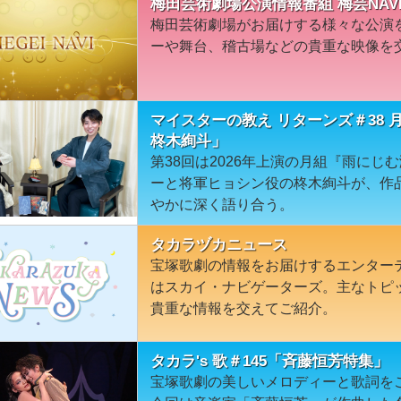
梅田芸術劇場公演情報番組 梅芸NAVI
梅田芸術劇場がお届けする様々な公演
ーや舞台、稽古場などの貴重な映像を
マイスターの教え リターンズ＃38
柊木絢斗」
第38回は2026年上演の月組『雨に
ーと将軍ヒョシン役の柊木絢斗が、作
やかに深く語り合う。
タカラヅカニュース
宝塚歌劇の情報をお届けするエンター
はスカイ・ナビゲーターズ。主なトピ
貴重な情報を交えてご紹介。
タカラ's 歌＃145「斉藤恒芳特集」
宝塚歌劇の美しいメロディーと歌詞を