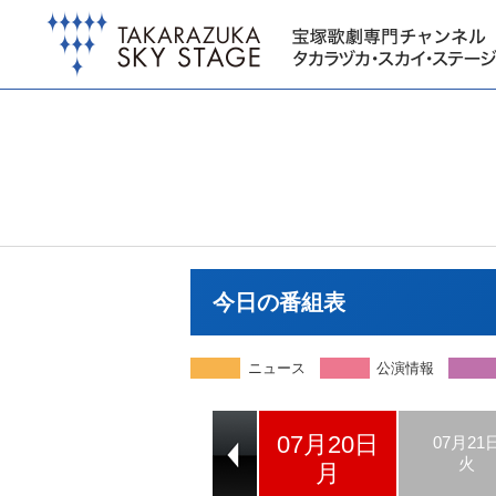
今日の番組表
ニュース
公演情報
07月20日
07月18日
07月19日
07月21
土
日
火
月