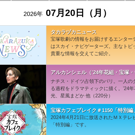
07月20日（月）
2026年
タカラヅカニュース
宝塚歌劇の情報をお届けするエンター
はスカイ・ナビゲーターズ。主なトピ
貴重な情報を交えてご紹介。
アルカンシェル（’24年花組・宝塚
ナチス・ドイツ占領下のパリ。一人の
る過程をドラマティックに描く。'24
光、星風まどか 他（220分）
宝塚カフェブレイク＃1150「特別編
2024年4月21日に放送されたＭＸテ
「特別編」です。