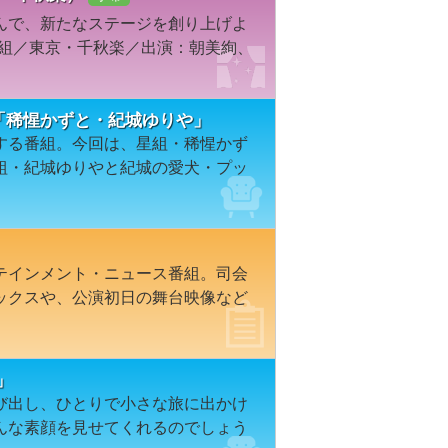
んで、新たなステージを創り上げよ
雪組／東京・千秋楽／出演：朝美絢、
47「稀惺かずと・紀城ゆりや」
する番組。今回は、星組・稀惺かず
組・紀城ゆりやと紀城の愛犬・プッ
テインメント・ニュース番組。司会
ックスや、公演初日の舞台映像など
1」
び出し、ひとりで小さな旅に出かけ
んな素顔を見せてくれるのでしょう