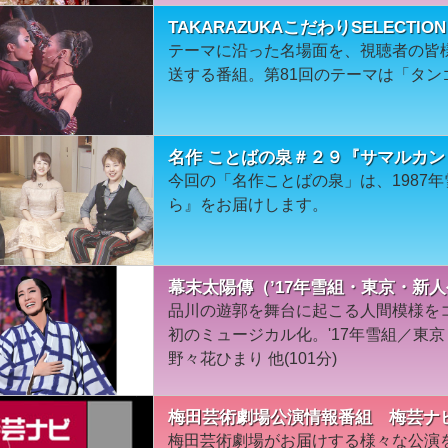
TAKARAZUKAこだわりSELECT
テーマに沿った名場面を、視聴者の皆
送する番組。第81回のテーマは「タン
名作 ことばの泉＃２９『サマルカ
今回の「名作ことばの泉」は、1987
ら』をお届けします。
幕末太陽傳（’17年雪組・東京・新
品川の遊郭を舞台に起こる人間模様を
初のミュージカル化。'17年雪組／東
野々花ひまり 他(101分)
梅田芸術劇場公演情報番組 梅芸ナ
梅田芸術劇場がお届けする様々な公演