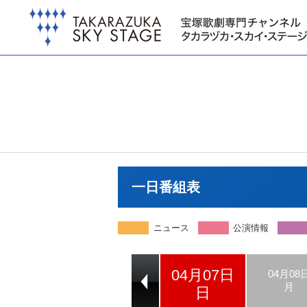
一日番組表
ニュース
公演情報
04月07日
04月05日
04月06日
04月08
金
土
月
日