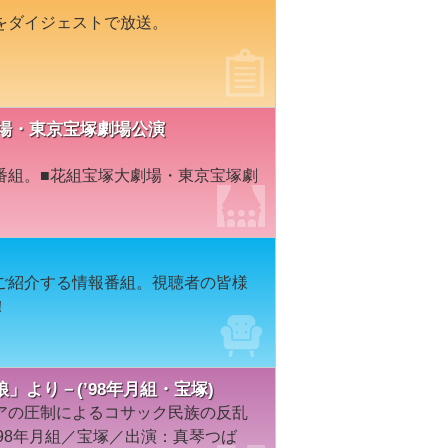
をダイジェストで放送。
塚大劇場・東京宝塚劇場公演
番組。■花組宝塚大劇場・東京宝塚劇
ご紹介する情報番組。視聴者の皆様
！
より－(’98年月組・宝塚)
アの圧制によるコサック民族の反乱
98年月組／宝塚／出演：真琴つば