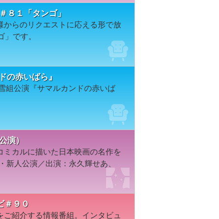
ION＃８１「タンゴ」
様からのリクエストに応える形で放
ゴ」です。
ンドの赤いばら』
年雪組公演『サマルカンドの赤いば
人公演）
コミカルに描いた日本映画の名作を
京・新人公演／出演：永久輝せあ、
ビ＃９０
をご紹介する情報番組。インタビュ