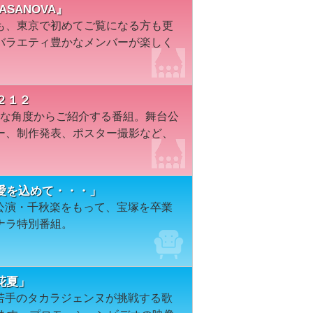
ASANOVA』
も、東京で初めてご覧になる方も更
バラエティ豊かなメンバーが楽しく
２１２
々な角度からご紹介する番組。舞台公
ー、制作発表、ポスター撮影など、
愛を込めて・・・」
場公演・千秋楽をもって、宝塚を卒業
ナラ特別番組。
花夏」
に若手のタカラジェンヌが挑戦する歌