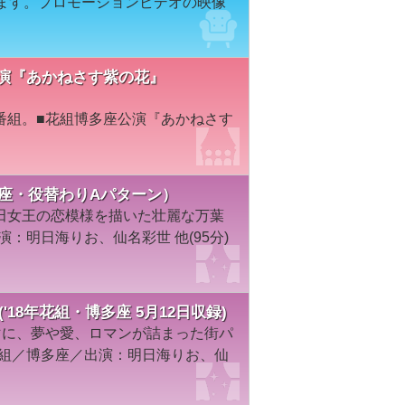
します。プロモーションビデオの映像
多座公演『あかねさす紫の花』
番組。■花組博多座公演『あかねさす
多座・役替わりAパターン）
田女王の恋模様を描いた壮麗な万葉
演：明日海りお、仙名彩世 他(95分)
'18年花組・博多座 5月12日収録)
マに、夢や愛、ロマンが詰まった街パ
花組／博多座／出演：明日海りお、仙