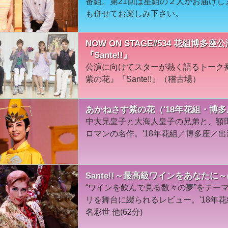
番組。第21回は星組の２人がお届け
も併せてお楽しみ下さい。
NOW ON STAGE#534 花組博
『Sante!!』
公演に向けてスターが熱く語るトーク
紫の花』『Sante!!』（稽古場）
あかねさす紫の花（'18年花組・博
中大兄皇子と大海人皇子の兄弟と、額
ロマンの名作。'18年花組／博多座／出
Sante!!～最高級ワインをあなたに～(
“ワインを飲んで見る数々の夢”をテー
リを舞台に綴られるレビュー。'18年
名彩世 他(62分)