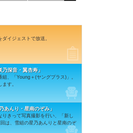
をダイジェストで放送。
「咲乃深音・翼杏寿」
、「Young＋(ヤングプラス)」。
します。
星乃あんり・星南のぞみ」
なりきって写真撮影を行い、「新し
7回は、雪組の星乃あんりと星南のぞ