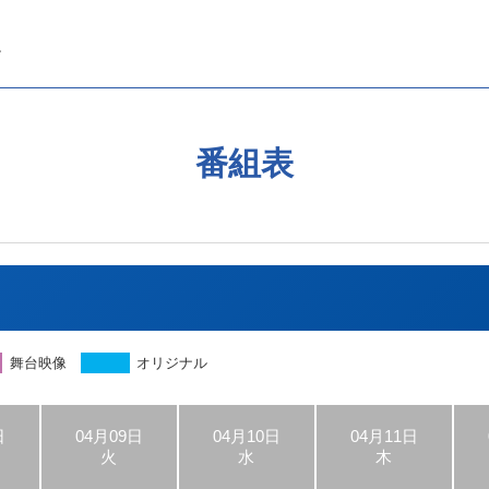
番組表
舞台映像
オリジナル
日
04月09日
04月10日
04月11日
火
水
木