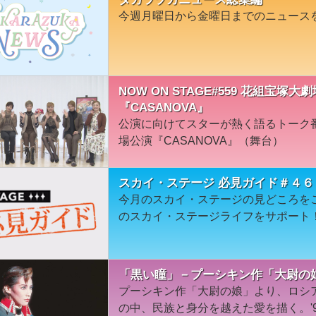
今週月曜日から金曜日までのニュース
NOW ON STAGE#559 花組宝
『CASANOVA』
公演に向けてスターが熱く語るトーク
場公演『CASANOVA』（舞台）
スカイ・ステージ 必見ガイド＃４６
今月のスカイ・ステージの見どころを
のスカイ・ステージライフをサポート
「黒い瞳」－プーシキン作「大尉の娘」
プーシキン作「大尉の娘」より、ロシ
の中、民族と身分を越えた愛を描く。'