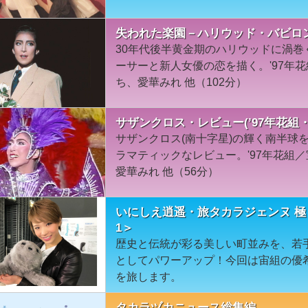
失われた楽園－ハリウッド・バビロン－
30年代後半黄金期のハリウッドに渦
ーサーと新人女優の恋を描く。'97年
ち、愛華みれ 他（102分）
サザンクロス・レビュー(’97年花組・
サザンクロス(南十字星)の輝く南半球
ラマティックなレビュー。'97年花組
愛華みれ 他（56分）
いにしえ逍遥・旅タカラジェンヌ 極
1＞
歴史と伝統が彩る美しい町並みを、若
としてパワーアップ！今回は宙組の優
を旅します。
タカラヅカニュース総集編