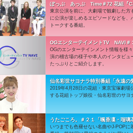
ぽっぷ あっぷ Time＃72 花組『C
東京公演を前に、大劇場で観劇した方
に公演が楽しめるエピソードなどを、
トークする番組。
OGエンターテイメントTV NAVI＃
OGのエンターテインメント情報を様
演の稽古場の様子や本人のインタビュ
たっぷりとご紹介します。
仙名彩世サヨナラ特別番組「永遠の
2019年4月28日の花組・東京宝塚劇
する花組トップ娘役・仙名彩世のサヨ
うたごころ。＃２１「颯香凜・瑠璃
いつまでも色褪せない名曲やJ-POP