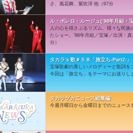
さ、風花舞、紫吹淳 他（97分
ル・ボレロ・ルージュ(’98年月組・宝
人の心を揺さぶるリズム、様々な民族
たショー。'98年月組／宝塚／出演：
分）
タカラ's 歌＃５８「旅立ち-Part2-」
宝塚歌劇の美しいメロディーと歌詞を
今回は「旅立ち」をテーマにお送りし
タカラヅカニュース総集編
今週月曜日から金曜日までのニュース