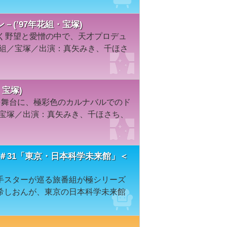
(’97年花組・宝塚)
巻く野望と愛憎の中で、天才プロデュ
花組／宝塚／出演：真矢みき、千ほさ
宝塚)
を舞台に、極彩色のカルナバルでのド
／宝塚／出演：真矢みき、千ほさち、
＃31「東京・日本科学未来館」＜
手スターが巡る旅番組が極シリーズ
希しおんが、東京の日本科学未来館