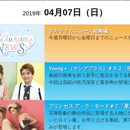
04月07日（日）
2019年
タカラヅカニュース総集編
今週月曜日から金曜日までのニュース
Young＋（ヤングプラス）＃５２
各組の将来を担う若手に焦点を当てる番組
今回は花組の咲乃深音と翼杏寿が登場
プリンセス ア・ラ・モード＃７「
宝塚歌劇の舞台作品に登場する人物に
いヒロイン像」を作り上げる番組。第
みが登場します。