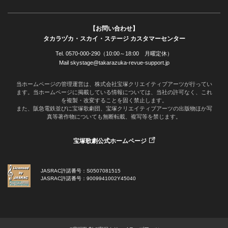
【お問い合わせ】
タカラヅカ・スカイ・ステージ カスタマーセンター
Tel. 0570-000-290（10:00～18:00 月曜定休）
Mail skystage@takarazuka-revue-support.jp
当ホームページの管理運営は、株式会社宝塚クリエイティブアーツが行ってい
ます。当ホームページに掲載している情報については、当社の許可なく、これ
を複製・改変することを固く禁止します。
また、阪急電鉄並びに宝塚歌劇団、宝塚クリエイティブアーツの出版物ほか写
真等著作物についても無断転載、複写等を禁じます。
宝塚歌劇公式ホームページ
JASRAC許諾番号：S0507081515
JASRAC許諾番号：9009941002Y45040