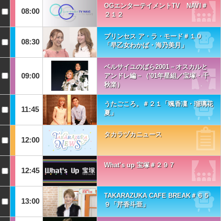
OGエンターテイメントTV NAVI＃
08:00
２１２
プリンセス ア・ラ・モード＃１０
08:30
「早乙女わかば・海乃美月」
ベルサイユのばら2001－オスカルと
09:00
アンドレ編－（'01年星組／宝塚・千
秋楽）
うたごころ。＃２１「颯香凜・瑠璃花
11:45
夏」
タカラヅカニュース
12:00
What’s up 宝塚＃２９７
12:45
TAKARAZUKA CAFE BREAK＃６５
13:00
９「芹香斗亜」