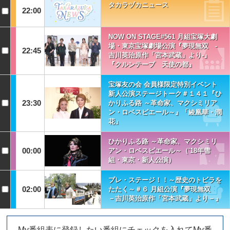
タカラヅカニュース
22:00
NOW ON STAGE#561 月組宝塚大劇
場・東京宝塚劇場公演『夢現無双 -
22:45
吉川英治原作「宮本武蔵」より-』
『クルンテープ 天使の都』
宝塚友の会 会員様限定特別イベント
新人公演ステージトーク＃１４１『ひ
23:30
かりふる路 ～革命家、マクシミリア
ン・ロベスピエール～』「綾凰華・潤
花」
ひかりふる路 ～革命家、マクシミリ
00:00
アン・ロベスピエール～（'18年雪
組・東京・新人公演）
プレ・ステージ！！～歴史のトビラを
02:00
たたく～＃６ 月組公演『夢現無双
－吉川英治原作「宮本武蔵」より－』
My番組表に登録したい番組にチェックを入れてMy番