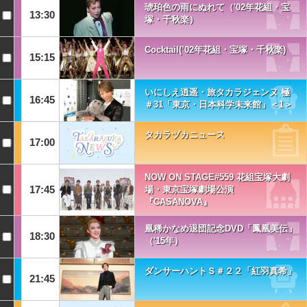
琥珀色の雨にぬれて（'02年花組・宝
13:30
塚・千秋楽）
Cocktail(’02年花組・宝塚・千秋楽)
15:15
いにしえ逍遥・旅タカラジェンヌ 極
16:45
＃31「東京・日本科学未来館」＜1＞
タカラヅカニュース
17:00
NOW ON STAGE#559 花組宝塚大劇
17:45
場・東京宝塚劇場公演
『CASANOVA』
凰稀かなめ退団記念DVD「鳳凰美伝」
18:30
（'15年）
ダンサーハントＳ＃２２「紅羽真希」
21:45