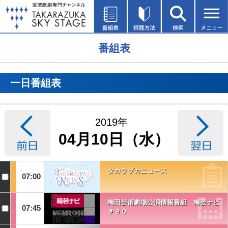
番組表
一日番組表
2019年
04月10日（水）
タカラヅカニュース
07:00
梅田芸術劇場公演情報番組 梅芸ナビ
07:45
＃９０