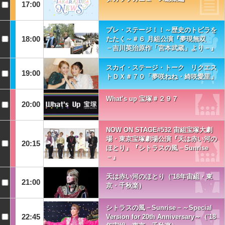
17:00
プレ・ステージ！！～歴史のトビラを
18:00
たたく～＃６ 月組公演『夢現無双
－吉川英治原作「宮本武蔵」より－』
スカイ・ステージ・トーク リクエス
19:00
トＤＸ＃７０「夢咲ねね・綺咲愛里」
What’s up 宝塚＃２９７
20:00
NOW ON STAGE#532 宙組宝塚大劇
場・東京宝塚劇場公演『天は赤い河の
20:15
ほとり』『シトラスの風－Sunrise
－』
天は赤い河のほとり（'18年宙組・東
21:00
京・千秋楽）
シトラスの風－Sunrise－～Special
22:45
Version for 20th Anniversary～（'18