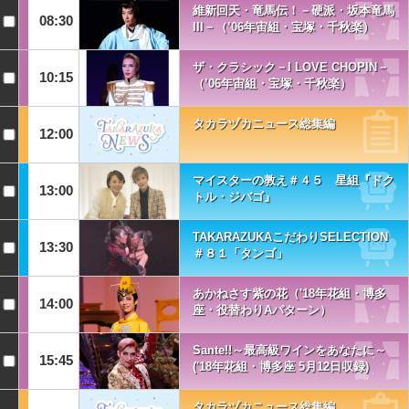
維新回天・竜馬伝！－硬派・坂本竜馬
08:30
III－（’06年宙組・宝塚・千秋楽）
ザ・クラシック－I LOVE CHOPIN－
10:15
（’06年宙組・宝塚・千秋楽）
タカラヅカニュース総集編
12:00
マイスターの教え＃４５ 星組『ドク
13:00
トル・ジバゴ』
TAKARAZUKAこだわりSELECTION
13:30
＃８１「タンゴ」
あかねさす紫の花（'18年花組・博多
14:00
座・役替わりAパターン）
Sante!!～最高級ワインをあなたに～
15:45
('18年花組・博多座 5月12日収録)
タカラヅカニュース総集編