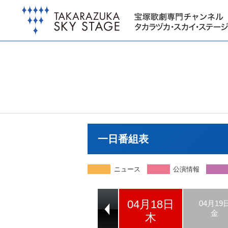
一日番組表
ニュース
公演情報
04月18日
04月16日
04月17日
04月19
火
水
金
木