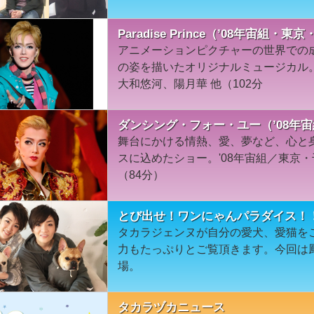
Paradise Prince（’08年宙組・
アニメーションピクチャーの世界での
の姿を描いたオリジナルミュージカル。
大和悠河、陽月華 他（102分
ダンシング・フォー・ユー（’08年
舞台にかける情熱、愛、夢など、心と
スに込めたショー。'08年宙組／東京
（84分）
とび出せ！ワンにゃんパラダイス！
タカラジェンヌが自分の愛犬、愛猫を
力もたっぷりとご覧頂きます。今回は
場。
タカラヅカニュース