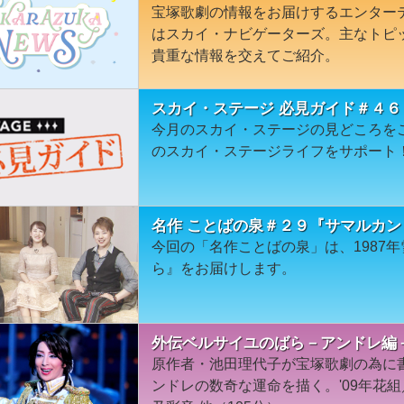
宝塚歌劇の情報をお届けするエンター
はスカイ・ナビゲーターズ。主なトピ
貴重な情報を交えてご紹介。
スカイ・ステージ 必見ガイド＃４６
今月のスカイ・ステージの見どころを
のスカイ・ステージライフをサポート
名作 ことばの泉＃２９『サマルカ
今回の「名作ことばの泉」は、1987
ら』をお届けします。
外伝ベルサイユのばら－アンドレ編－
原作者・池田理代子が宝塚歌劇の為に
ンドレの数奇な運命を描く。'09年花