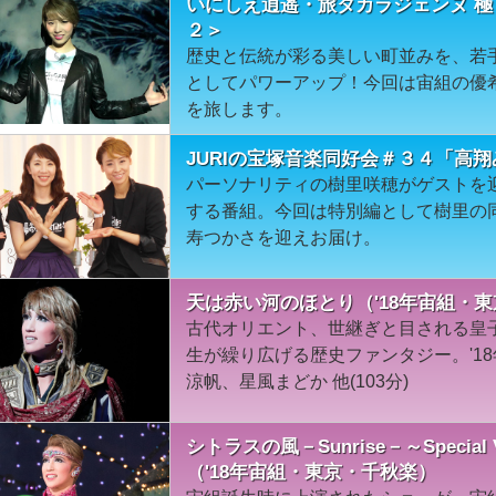
いにしえ逍遥・旅タカラジェンヌ 極
２＞
歴史と伝統が彩る美しい町並みを、若
としてパワーアップ！今回は宙組の優
を旅します。
JURIの宝塚音楽同好会＃３４「高
パーソナリティの樹里咲穂がゲストを
する番組。今回は特別編として樹里の
寿つかさを迎えお届け。
天は赤い河のほとり（'18年宙組・
古代オリエント、世継ぎと目される皇
生が繰り広げる歴史ファンタジー。'1
涼帆、星風まどか 他(103分)
シトラスの風－Sunrise－～Special Vers
（'18年宙組・東京・千秋楽）