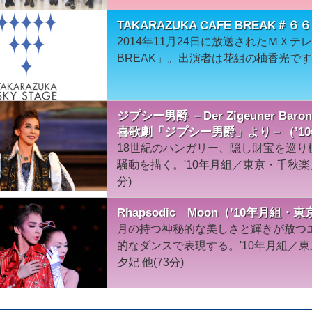
TAKARAZUKA CAFE BREAK＃
2014年11月24日に放送されたＭＸテレビ
BREAK」。出演者は花組の柚香光で
ジプシー男爵 －Der Zigeuner 
喜歌劇「ジプシー男爵」より－（’1
18世紀のハンガリー、隠し財宝を巡
騒動を描く。'10年月組／東京・千秋楽
分)
Rhapsodic Moon（’10年月組
月の持つ神秘的な美しさと輝きが放つ
的なダンスで表現する。'10年月組／
夕妃 他(73分)