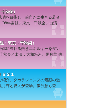
東京・千秋楽）
成功を目指し、前向きに生きる若者
'08年宙組／東京・千秋楽／出演：
宙組・東京・千秋楽）
身体に溢れる熱きエネルギーをダン
・千秋楽／出演：大和悠河、陽月華 他
！＃２１
ご紹介。タカラジェンヌの素顔の魅
鳳月杏と愛犬が登場。優波慧も登