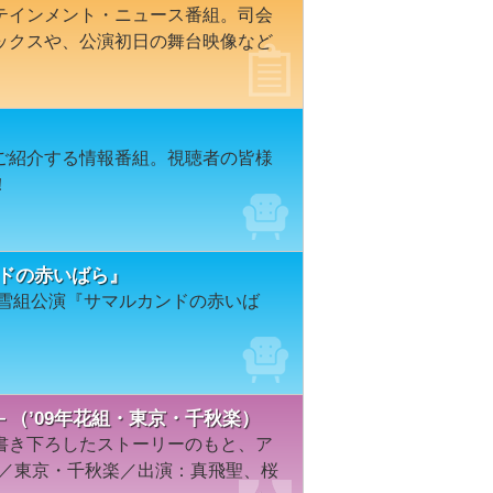
テインメント・ニュース番組。司会
ックスや、公演初日の舞台映像など
ご紹介する情報番組。視聴者の皆様
！
ンドの赤いばら』
年雪組公演『サマルカンドの赤いば
（’09年花組・東京・千秋楽）
書き下ろしたストーリーのもと、ア
組／東京・千秋楽／出演：真飛聖、桜