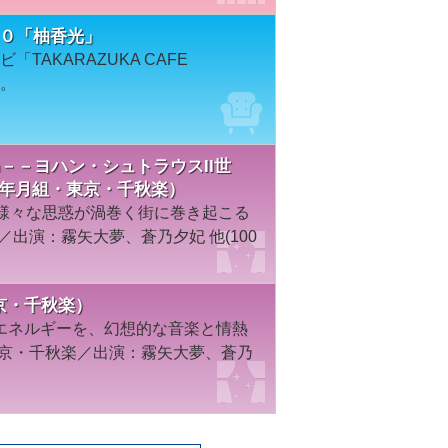
６６０「柚香光」
「TAKARAZUKA CAFE
す。
Baron－－ヨハン・シュトラウスII世
0年月組・東京・千秋楽）
り様々な思惑が渦巻く街に巻き起こる
／出演：霧矢大夢、蒼乃夕妃 他(100
・東京・千秋楽）
エネルギーを、幻想的な音楽と情熱
東京・千秋楽／出演：霧矢大夢、蒼乃