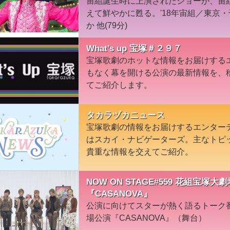
宙組誕生時に上演されたショーが、宙
えて鮮やかに甦る。'18年宙組／東京
か 他(79分)
What’s up 宝塚＃２９７
宝塚歌劇のホットな情報をお届けする
もなく幕を開ける公演の最新情報を、
てご紹介します。
タカラヅカニュース
宝塚歌劇の情報をお届けするエンター
はスカイ・ナビゲーターズ。主なトピ
貴重な情報を交えてご紹介。
NOW ON STAGE#559 花組宝
『CASANOVA』
公演に向けてスターが熱く語るトーク
場公演『CASANOVA』（舞台）