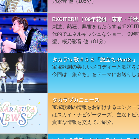
乃彩音 他（105分）
EXCITER!!（’09年花組・東京・千
刺激、熱狂、興奮をもたらす者“EXCI
代的でエネルギッシュなショー。'09
聖、桜乃彩音 他（81分）
タカラ's 歌＃５８「旅立ち-Part2-」
宝塚歌劇の美しいメロディーと歌詞を
今回は「旅立ち」をテーマにお送りし
タカラヅカニュース
宝塚歌劇の情報をお届けするエンター
はスカイ・ナビゲーターズ。主なトピ
貴重な情報を交えてご紹介。