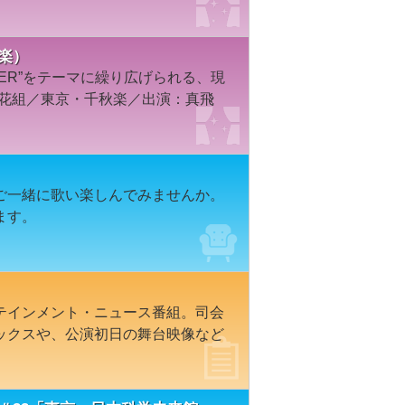
秋楽）
TER”をテーマに繰り広げられる、現
年花組／東京・千秋楽／出演：真飛
ご一緒に歌い楽しんでみませんか。
ます。
テインメント・ニュース番組。司会
ックスや、公演初日の舞台映像など