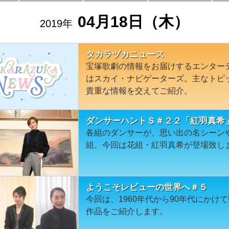
04月18日（木）
2019年
タカラヅカニュース
宝塚歌劇の情報をお届けするエンター
はスカイ・ナビゲーターズ。主なトピ
貴重な情報を交えてご紹介。
ダンサーハントＳ＃２２「紅羽真希
各組のダンサーが、思い出の名シーン
組。今回は花組・紅羽真希が登場致し
ようこそレビューの世界へ＃５
今回は、1960年代から90年代にか
作品をご紹介します。