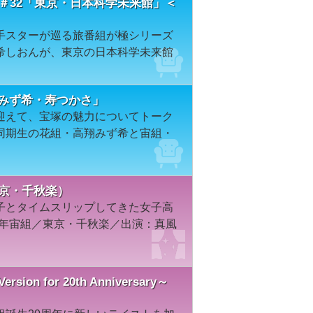
＃32「東京・日本科学未来館」＜
手スターが巡る旅番組が極シリーズ
希しおんが、東京の日本科学未来館
翔みず希・寿つかさ」
迎えて、宝塚の魅力についてトーク
同期生の花組・高翔みず希と宙組・
東京・千秋楽）
子とタイムスリップしてきた女子高
8年宙組／東京・千秋楽／出演：真風
ion for 20th Anniversary～