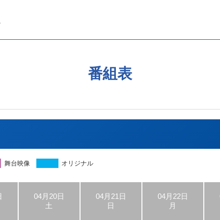
番組表
舞台映像
オリジナル
日
04月20日
04月21日
04月22日
土
日
月