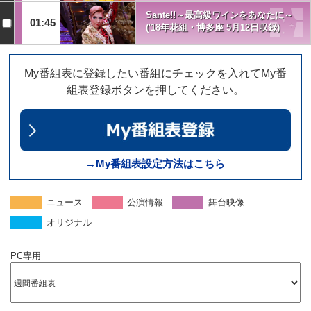
Sante!!～最高級ワインをあなたに～
01:45
('18年花組・博多座 5月12日収録)
My番組表に登録したい番組にチェックを入れてMy番
組表登録ボタンを押してください。
→My番組表設定方法はこちら
ニュース
公演情報
舞台映像
オリジナル
PC専用