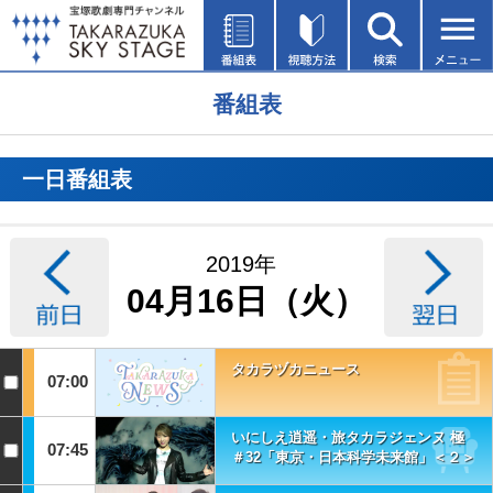
番組表
一日番組表
2019年
04月16日（火）
タカラヅカニュース
07:00
いにしえ逍遥・旅タカラジェンヌ 極
07:45
＃32「東京・日本科学未来館」＜２＞