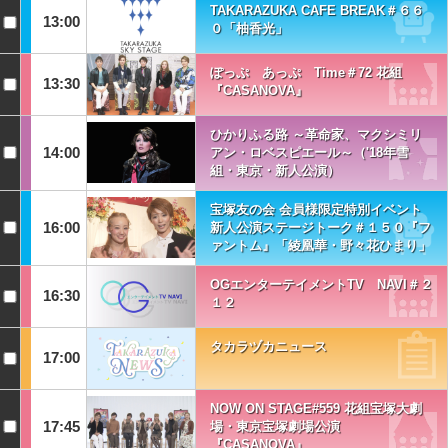
TAKARAZUKA CAFE BREAK＃６６
13:00
０「柚香光」
ぽっぷ あっぷ Time＃72 花組
13:30
『CASANOVA』
ひかりふる路 ～革命家、マクシミリ
14:00
アン・ロベスピエール～（'18年雪
組・東京・新人公演）
宝塚友の会 会員様限定特別イベント
16:00
新人公演ステージトーク＃１５０『フ
ァントム』「綾凰華・野々花ひまり」
OGエンターテイメントTV NAVI＃２
16:30
１２
タカラヅカニュース
17:00
NOW ON STAGE#559 花組宝塚大劇
17:45
場・東京宝塚劇場公演
『CASANOVA』