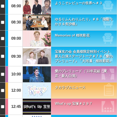
ようこそレビューの世界へ＃３
08:00
ゆるりふんわりふたり。＃８「飛龍つ
08:30
かさ＆有沙瞳」
Memories of 桜咲彩花
09:00
宝塚友の会 会員様限定特別イベント
09:30
新人公演ステージトーク＃７８『愛の
プレリュード』「大河凜・桜咲彩花」
愛のプレリュード（’11年花組・東
10:00
京・新人公演）
タカラヅカニュース
12:00
What’s up 宝塚＃２９７
12:45