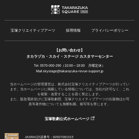
宝塚クリエイティブアーツ
採用情報
プライバシーポリシー
【お問い合わせ】
タカラヅカ・スカイ・ステージ カスタマーセンター
Tel. 0570-000-290（10:00～18:00 月曜定休）
Mail skystage@takarazuka-revue-support.jp
当ホームページの管理運営は、株式会社宝塚クリエイティブアーツが行ってい
ます。当ホームページに掲載している情報については、当社の許可なく、これ
を複製・改変することを固く禁止します。
また、阪急電鉄並びに宝塚歌劇団、宝塚クリエイティブアーツの出版物ほか写
真等著作物についても無断転載、複写等を禁じます。
宝塚歌劇公式ホームページ
JASRAC許諾番号：S0507081515