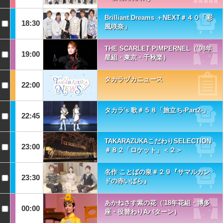
Brilliant Dreams ＋NEXT＃４０「彩
18:30
風咲奈」
THE SCARLET PIMPERNEL（’08年
19:00
星組・東京・千秋楽）
タカラヅカニュース
22:00
タカラ's 歌＃５８「旅立ち-Part2-」
22:45
TAKARAZUKAこだわりSELECTION
23:00
＃８２「ロケット」＜２＞
名作 ことばの泉＃２９『サマルカン
23:30
ドの赤いばら』
あかねさす紫の花（'18年花組・博多
00:00
座・役替わりAパターン）