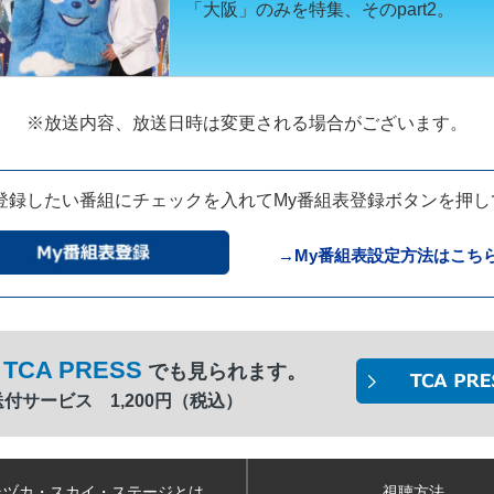
「大阪」のみを特集、そのpart2。
※放送内容、放送日時は
変更される場合がございます。
登録したい番組に
チェックを入れてMy番組表登録ボタンを
押し
→My番組表設定方法はこち
TCA PRESS
でも見られます。
間送付サービス 1,200円（税込）
ラヅカ・スカイ
・ステージとは
視聴方法