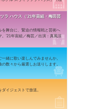
スヴィッツラ ハウス（’21年宙組・梅田芸
ルを舞台に、緊迫の情報戦と芸術へ
。'21年宙組／梅芸／出演：真風涼
ご一緒に歌い楽しんでみませんか。
曲の数々から厳選しお送りします。
をダイジェストで放送。