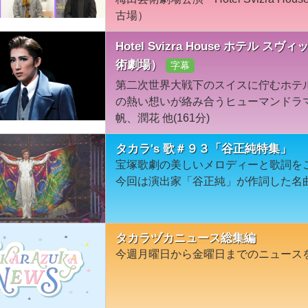
古場）
Hotel Svizra House ホテル 
術劇場）
字幕
第二次世界大戦下のスイスに佇むホテ
の熱い想いが絡み合うヒューマンドラマ
帆、潤花 他(161分)
タカラ's 歌＃９３「谷正純特集」
宝塚歌劇の美しいメロディーと歌詞を
今回は演出家「谷正純」が作詞した名
タカラヅカニュース総集編
今週月曜日から金曜日までのニュース