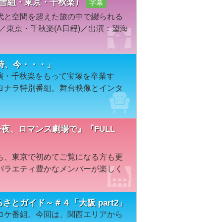
年雪組・東京・千秋楽）
字幕
代と空間を超えた旅の中で綴られる
／東京・千秋楽(A日程)／出演：望海
時、今・・・」
公演・千秋楽をもって宝塚を卒業す
ヨナラ特別番組。舞台映像とインタ
今夜、ロマンス劇場で』『FULL
も、東京で初めてご覧になる方も更
バラエティ豊かなメンバーが楽しく
るさとガイド～＃４「大阪 part2」
ロケ番組。今回は、関西エリアから