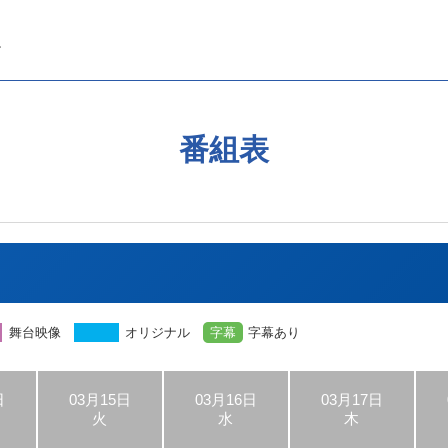
番組表
舞台映像
オリジナル
字幕
字幕あり
日
03月15日
03月16日
03月17日
火
水
木