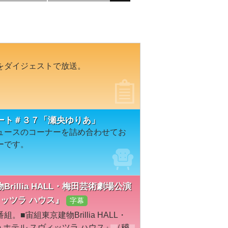
をダイジェストで放送。
ート＃３７「瀬央ゆりあ」
ュースのコーナーを詰め合わせてお
ーです。
物Brillia HALL・梅田芸術劇場公演
スヴィッツラ ハウス』
字幕
宙組東京建物Brillia HALL・
ouse ホテル スヴィッツラ ハウス』（稽