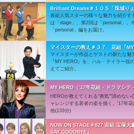
Brilliant Dreams＃１０５「珠城り
各組人気スターの様々な魅力を紹介す
は「stage」、第2回は「personal
「personal」編をお届け。
マイスターの教え＃３７ 花組『MY 
マイスターが作品とゲストの新たな魅
『MY HERO』を、ハル・テイラー
えてご紹介。
MY HERO（’17年花組・ドラマシテ
HEROが教えてくれる“勇気”“諦めない
ャレンジする若者の姿を描く。'17年
他(133分)
NOW ON STAGE＃627 宙組 宝
SAY GOODBYE』