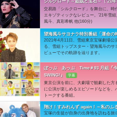
シルクロード～盗賊と宝石～（’21
交易路「シルクロード」を舞台に、時
エキゾティックなレビュー。'21年雪組
風斗、真彩希帆 他(160分)
望海風斗サヨナラ特別番組「運命の
2021年4月11日、雪組東京宝塚劇場
る、雪組トップスター・望海風斗のサ
ビューでその軌跡を辿ります。
ぽっぷ あっぷ Time＃93 月組『
SWING!』
字幕
東京公演を前に、大劇場で観劇した方
に公演が楽しめるエピソードなどを、
トークする番組。
翔け！すみれんず again！～私のふ
宝塚の生徒が自身の出身地を訪ねる旅