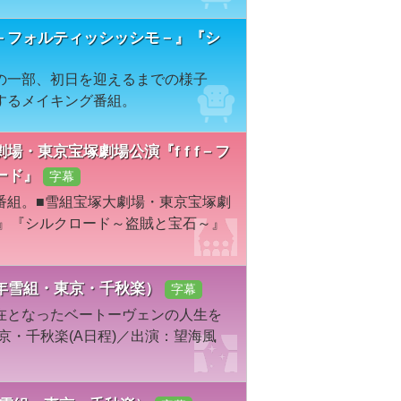
f －フォルティッシッシモ－』『シ
の一部、初日を迎えるまでの様子
するメイキング番組。
塚大劇場・東京宝塚劇場公演『f f f－フ
ード』
字幕
番組。■雪組宝塚大劇場・東京宝塚劇
モ－』『シルクロード～盗賊と宝石～』
21年雪組・東京・千秋楽）
字幕
在となったベートーヴェンの人生を
京・千秋楽(A日程)／出演：望海風