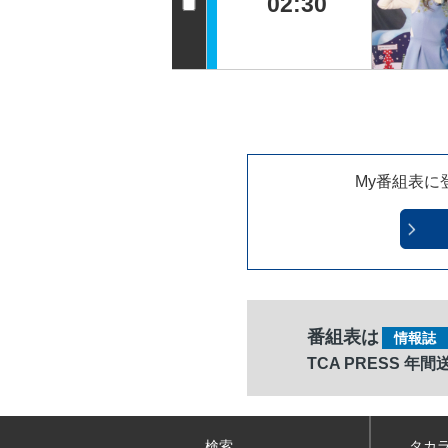
02:30
My番組表に
番組表は
情報誌
TCA PRESS 年
検索
タカ