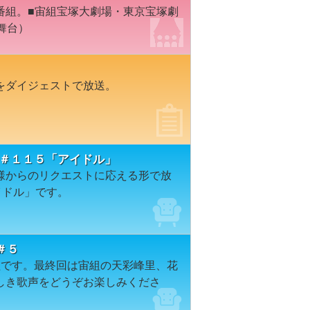
番組。■宙組宝塚大劇場・東京宝塚劇
（舞台）
をダイジェストで放送。
ION＃１１５「アイドル」
様からのリクエストに応える形で放
イドル」です。
～＃５
組です。最終回は宙組の天彩峰里、花
しき歌声をどうぞお楽しみくださ