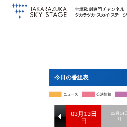
今日の番組表
ニュース
公演情報
03月13日
03月11日
03月12日
03月14
金
土
月
日