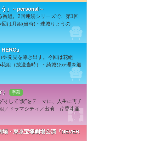
ょう」～personal～
る番組。2回連続シリーズで、第1回
」。今回は月組(当時)・珠城りょうの
HERO』
力や発見を導き出す。今回は花組
役の花組（放送当時）・綺城ひか理を迎
ィ）
字幕
心”そして“愛”をテーマに、人生に再チ
花組／ドラマシティ／出演：芹香斗亜
塚大劇場・東京宝塚劇場公演『NEVER