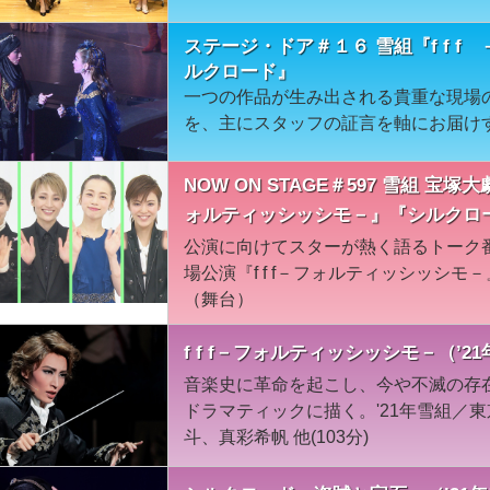
ステージ・ドア＃１６ 雪組『f f 
ルクロード』
一つの作品が生み出される貴重な現場
を、主にスタッフの証言を軸にお届け
NOW ON STAGE＃597 雪組 宝
ォルティッシッシモ－』『シルクロ
公演に向けてスターが熱く語るトーク
場公演『f f f－フォルティッシッシ
（舞台）
f f f－フォルティッシッシモ－（’
音楽史に革命を起こし、今や不滅の存
ドラマティックに描く。'21年雪組／東
斗、真彩希帆 他(103分)