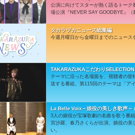
公演に向けてスターが熱く語るトーク
場公演『NEVER SAY GOODBYE』
タカラヅカニュース総集編
今週月曜日から金曜日までのニュース
TAKARAZUKAこだわりSELECT
テーマに沿った名場面を、視聴者の皆
送する番組。第115回のテーマは「ア
La Belle Voix～娘役の美しき歌声
3人の娘役が宝塚歌劇の名曲を歌う番
宮沙羅、春乃さくらが出演。娘役の美
い。