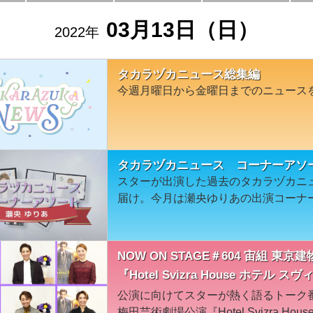
03月13日（日）
2022年
タカラヅカニュース総集編
今週月曜日から金曜日までのニュース
タカラヅカニュース コーナーアソ
スターが出演した過去のタカラヅカニ
届け。今月は瀬央ゆりあの出演コーナ
NOW ON STAGE＃604 宙組 東京建
『Hotel Svizra House ホテル 
公演に向けてスターが熱く語るトーク番組。■
梅田芸術劇場公演『Hotel Svizra H