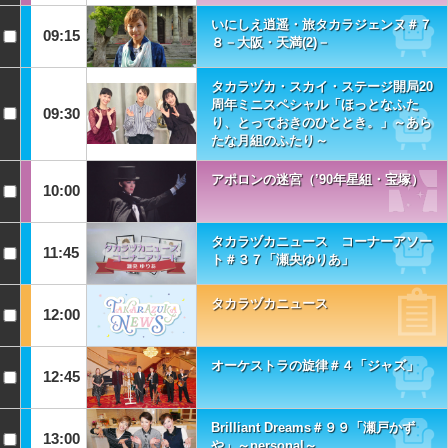
いにしえ逍遥・旅タカラジェンヌ＃７
09:15
８－大阪・天満(2)－
タカラヅカ・スカイ・ステージ開局20
周年ミニスペシャル「ほっとなふた
09:30
り、とっておきのひととき。」～あら
たな月組のふたり～
アポロンの迷宮（’90年星組・宝塚）
10:00
タカラヅカニュース コーナーアソー
11:45
ト＃３７「瀬央ゆりあ」
タカラヅカニュース
12:00
オーケストラの旋律＃４「ジャズ」
12:45
Brilliant Dreams＃９９「瀬戸かず
13:00
や」～personal～