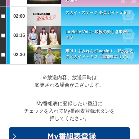
2008－
スカイ・ステージ 必見ガイド＃８１
02:00
La Belle Voix～娘役の美しき歌声～
02:15
＃３
翔け！すみれんず again！～私のふる
02:30
さとガイド～＃２「北関東エリア」
※放送内容、放送日時は
変更される場合がございます。
My番組表に登録したい番組に
チェックを入れてMy番組表登録ボタンを
押してください。