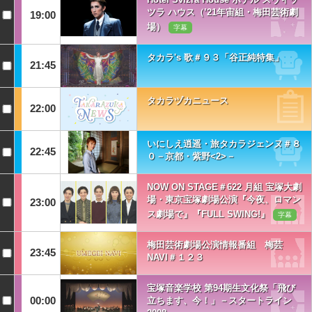
ツラ ハウス（’21年宙組・梅田芸術劇
19:00
場）
字幕
タカラ's 歌＃９３「谷正純特集」
21:45
タカラヅカニュース
22:00
いにしえ逍遥・旅タカラジェンヌ＃８
22:45
０－京都・紫野<2>－
NOW ON STAGE＃622 月組 宝塚大劇
場・東京宝塚劇場公演『今夜、ロマン
23:00
ス劇場で』『FULL SWING!』
字幕
梅田芸術劇場公演情報番組 梅芸
23:45
NAVI＃１２３
宝塚音楽学校 第94期生文化祭「飛び
00:00
立ちます、今！」－スタートライン