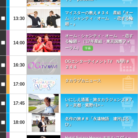
マイスターの教え＃３４ 星組『オー
13:30
ム・シャンティ・オーム －恋する輪
廻－』
オーム・シャンティ・オーム －恋す
る輪廻－（'17年星組・東京国際フォ
14:00
ーラム）
字幕
OGエンターテイメントTV NAVI＃
16:30
２４４
タカラヅカニュース
17:00
いにしえ逍遥・旅タカラジェンヌ＃７
17:45
９－京都・紫野<1>－
名作の旅＃８「永遠物語 遼河はる
18:00
ひ」
Hotel Svizra House ホテル スヴィッ