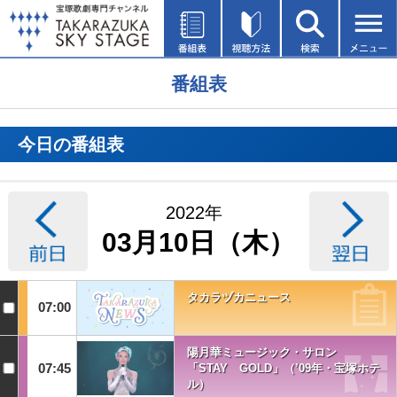
番組表
今日の番組表
2022年
03月10日（木）
タカラヅカニュース
07:00
陽月華ミュージック・サロン
07:45
「STAY GOLD」（’09年・宝塚ホテ
ル）