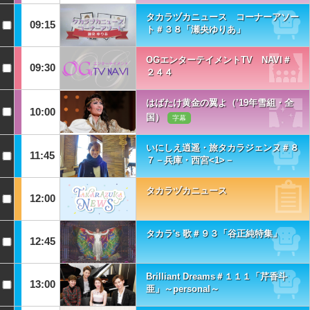
タカラヅカニュース コーナーアソー
09:15
ト＃３８「瀬央ゆりあ」
OGエンターテイメントTV NAVI＃
09:30
２４４
はばたけ黄金の翼よ（’19年雪組・全
10:00
国）
字幕
いにしえ逍遥・旅タカラジェンヌ＃８
11:45
７－兵庫・西宮<1>－
タカラヅカニュース
12:00
タカラ's 歌＃９３「谷正純特集」
12:45
Brilliant Dreams＃１１１「芹香斗
13:00
亜」～personal～