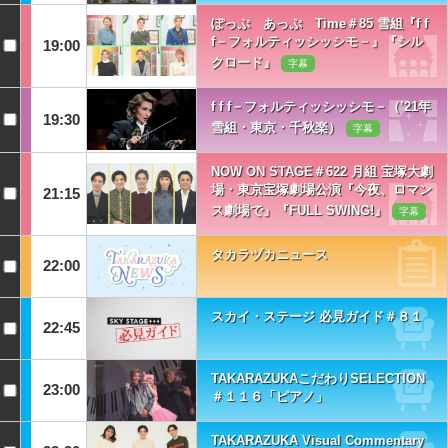
ぽっぷ あっぷ Time＃85 雪組『f f
f－フォルティッシッシモ－』『シル
19:00
クロード』
字幕
f f f－フォルティッシッシモ－（’21年
19:30
雪組・東京・千秋楽）
字幕
NOW ON STAGE＃622 月組 宝塚大劇
場・東京宝塚劇場公演『今夜、ロマン
21:15
ス劇場で』『FULL SWING!』
字幕
タカラヅカニュース
22:00
スカイ・ステージ 必見ガイド＃８１
22:45
TAKARAZUKAこだわりSELECTION
23:00
＃１１６「ピアノ」
TAKARAZUKA Visual Commentary