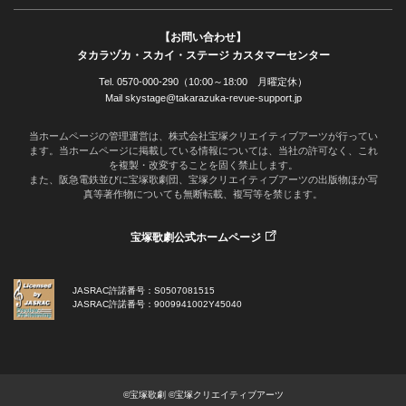
【お問い合わせ】
タカラヅカ・スカイ・ステージ カスタマーセンター
Tel. 0570-000-290（10:00～18:00 月曜定休）
Mail skystage@takarazuka-revue-support.jp
当ホームページの管理運営は、株式会社宝塚クリエイティブアーツが行ってい
ます。当ホームページに掲載している情報については、当社の許可なく、これ
を複製・改変することを固く禁止します。
また、阪急電鉄並びに宝塚歌劇団、宝塚クリエイティブアーツの出版物ほか写
真等著作物についても無断転載、複写等を禁じます。
宝塚歌劇公式ホームページ
JASRAC許諾番号：S0507081515
JASRAC許諾番号：9009941002Y45040
©宝塚歌劇 ©宝塚クリエイティブアーツ