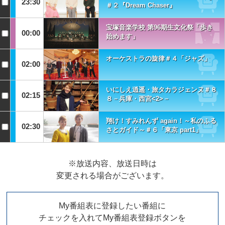
23:30
＃２『Dream Chaser』
宝塚音楽学校 第96期生文化祭「歩き
00:00
始めます」
オーケストラの旋律＃４「ジャズ」
02:00
いにしえ逍遥・旅タカラジェンヌ＃８
02:15
８－兵庫・西宮<2>－
翔け！すみれんず again！～私のふる
02:30
さとガイド～＃６「東京 part1」
※放送内容、放送日時は
変更される場合がございます。
My番組表に登録したい番組に
チェックを入れてMy番組表登録ボタンを