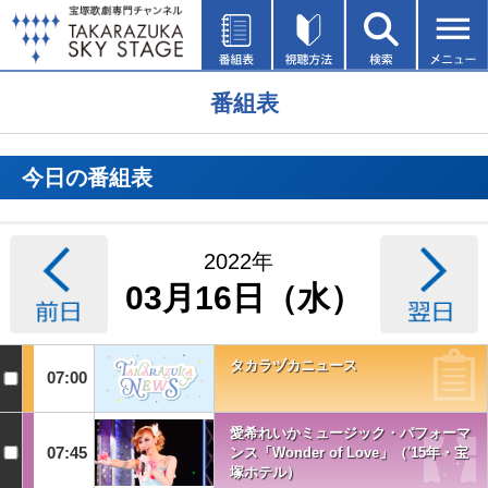
番組表
今日の番組表
2022年
03月16日（水）
タカラヅカニュース
07:00
愛希れいかミュージック・パフォーマ
07:45
ンス「Wonder of Love」（'15年・宝
塚ホテル）