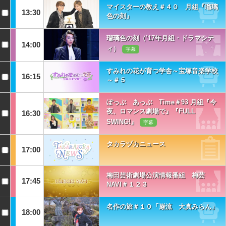
マイスターの教え＃４０ 月組『瑠璃
13:30
色の刻』
瑠璃色の刻（’17年月組・ドラマシテ
14:00
ィ）
字幕
すみれの花が育つ学舎～宝塚音楽学校
16:15
～＃５
ぽっぷ あっぷ Time＃93 月組『今
夜、ロマンス劇場で』『FULL
16:30
SWING!』
字幕
タカラヅカニュース
17:00
梅田芸術劇場公演情報番組 梅芸
17:45
NAVI＃１２３
名作の旅＃１０「巌流 大真みらん」
18:00