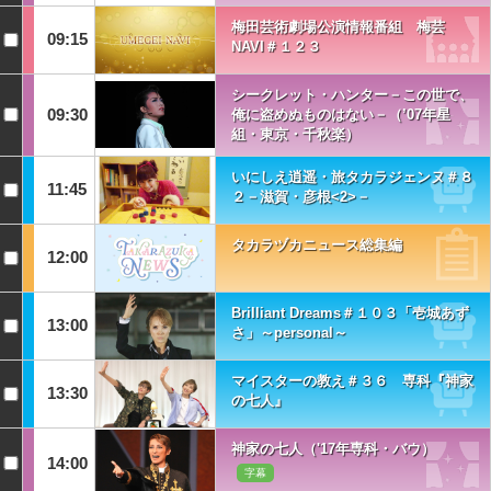
梅田芸術劇場公演情報番組 梅芸
09:15
NAVI＃１２３
シークレット・ハンター－この世で、
09:30
俺に盗めぬものはない－（’07年星
組・東京・千秋楽）
いにしえ逍遥・旅タカラジェンヌ＃８
11:45
２－滋賀・彦根<2>－
タカラヅカニュース総集編
12:00
Brilliant Dreams＃１０３「壱城あず
13:00
さ」～personal～
マイスターの教え＃３６ 専科『神家
13:30
の七人』
神家の七人（'17年専科・バウ）
14:00
字幕