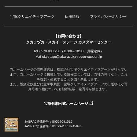
宝塚クリエイティブアーツ
採用情報
プライバシーポリシー
【お問い合わせ】
タカラヅカ・スカイ・ステージ カスタマーセンター
Tel. 0570-000-290（10:00～18:00 月曜定休）
Mail skystage@takarazuka-revue-support.jp
当ホームページの管理運営は、株式会社宝塚クリエイティブアーツが行ってい
ます。当ホームページに掲載している情報については、当社の許可なく、これ
を複製・改変することを固く禁止します。
また、阪急電鉄並びに宝塚歌劇団、宝塚クリエイティブアーツの出版物ほか写
真等著作物についても無断転載、複写等を禁じます。
宝塚歌劇公式ホームページ
JASRAC許諾番号：S0507081515
JASRAC許諾番号：9009941002Y45040