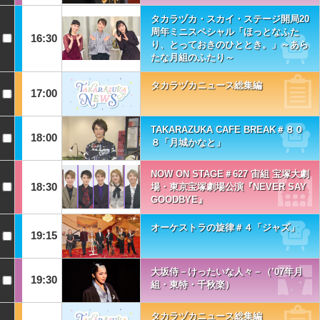
タカラヅカ・スカイ・ステージ開局20
周年ミニスペシャル「ほっとなふた
16:30
り、とっておきのひととき。」～あら
たな月組のふたり～
タカラヅカニュース総集編
17:00
TAKARAZUKA CAFE BREAK＃８０
18:00
８「月城かなと」
NOW ON STAGE＃627 宙組 宝塚大劇
18:30
場・東京宝塚劇場公演『NEVER SAY
GOODBYE』
オーケストラの旋律＃４「ジャズ」
19:15
大坂侍－けったいな人々－（’07年月
19:30
組・東特・千秋楽）
タカラヅカニュース総集編