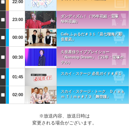
22:00
ダンディズム！（’95年花組・宝塚
23:00
NHK収録）
Cafe ふぉるだ＃３１「凪七瑠海／彩
00:00
音星凪」
久世星佳ライブプレイショー
00:30
「Nonstop Dream」（’21年・宝塚ホ
テル）
スカイ・ステージ 必見ガイド＃８１
01:45
スカイ・ステージ・トーク Ｄｒｅａ
02:00
ｍ Ｔｉｍｅ＃７３「舞空瞳」
※放送内容、放送日時は
変更される場合がございます。