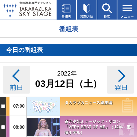
番組表
今日の番組表
2022年
03月12日（土）
タカラヅカニュース総集編
07:00
蒼乃夕妃ミュージック・サロン
08:00
「VERY BEST OF ME」（'12年・宝
塚ホテル）