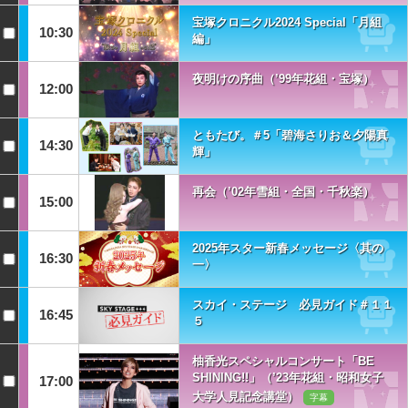
宝塚クロニクル2024 Special「月組
10:30
編」
夜明けの序曲（’99年花組・宝塚）
12:00
ともたび。＃5「碧海さりお＆夕陽真
14:30
輝」
再会（’02年雪組・全国・千秋楽）
15:00
2025年スター新春メッセージ〈其の
16:30
一〉
スカイ・ステージ 必見ガイド＃１１
16:45
５
柚香光スペシャルコンサート「BE
SHINING!!」（’23年花組・昭和女子
17:00
大学人見記念講堂）
字幕