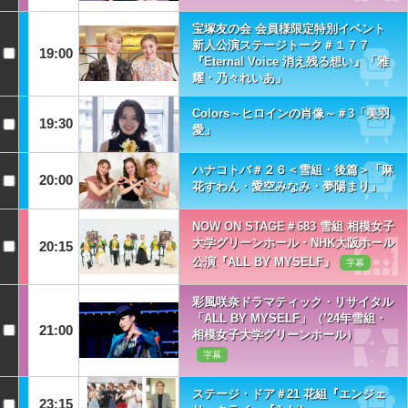
宝塚友の会 会員様限定特別イベント
新人公演ステージトーク＃１７７
19:00
『Eternal Voice 消え残る想い』「雅
耀・乃々れいあ」
Colors～ヒロインの肖像～＃3「美羽
19:30
愛」
ハナコトバ＃２６＜雪組・後篇＞「麻
20:00
花すわん・愛空みなみ・夢陽まり」
NOW ON STAGE＃683 雪組 相模女子
大学グリーンホール・NHK大阪ホール
20:15
公演『ALL BY MYSELF』
字幕
彩風咲奈ドラマティック・リサイタル
「ALL BY MYSELF」（’24年雪組・
21:00
相模女子大学グリーンホール）
字幕
ステージ・ドア＃21 花組『エンジェ
23:15