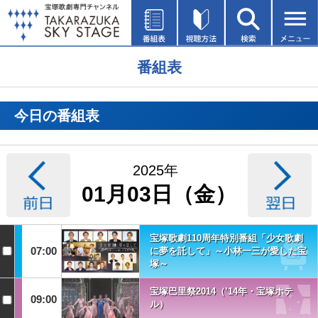
番組表
今日の番組表
2025年
01月03日（金）
宝塚歌劇110周年特別番組「少女歌劇
07:00
に夢を託して」～小林一三が愛した宝
塚～
宝塚巴里祭2014（’14年・宝塚ホテ
09:00
ル）