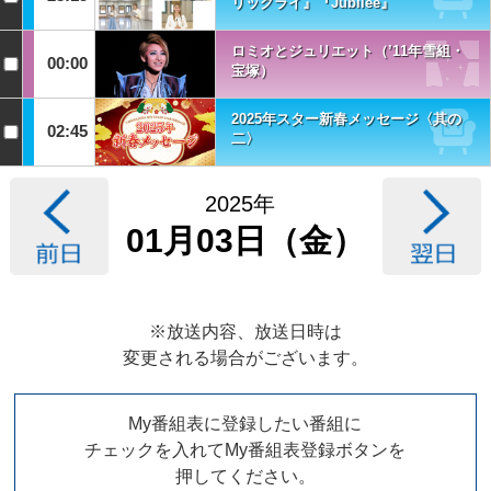
リックライ』『Jubilee』
ロミオとジュリエット（’11年雪組・
00:00
宝塚）
2025年スター新春メッセージ〈其の
02:45
二〉
2025年
01月03日（金）
※放送内容、放送日時は
変更される場合がございます。
My番組表に登録したい番組に
チェックを入れてMy番組表登録ボタンを
押してください。