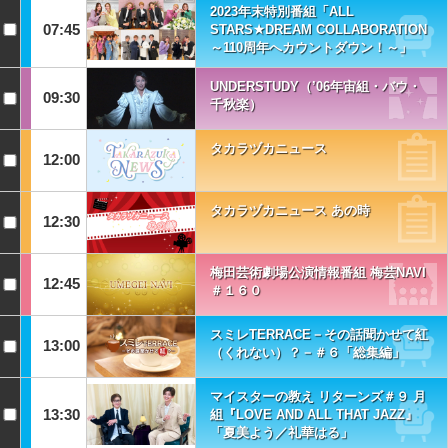
2023年末特別番組「ALL
07:45
STARS★DREAM COLLABORATION
～110周年へカウントダウン！～」
UNDERSTUDY（’06年宙組・バウ・
09:30
千秋楽）
タカラヅカニュース
12:00
タカラヅカニュース あの時
12:30
梅田芸術劇場公演情報番組 梅芸NAVI
12:45
＃１６０
スミレTERRACE－その話聞かせて紅
13:00
（くれない）？－＃６「総集編」
マイスターの教え リターンズ＃９ 月
13:30
組『LOVE AND ALL THAT JAZZ』
「夏美よう／礼華はる」