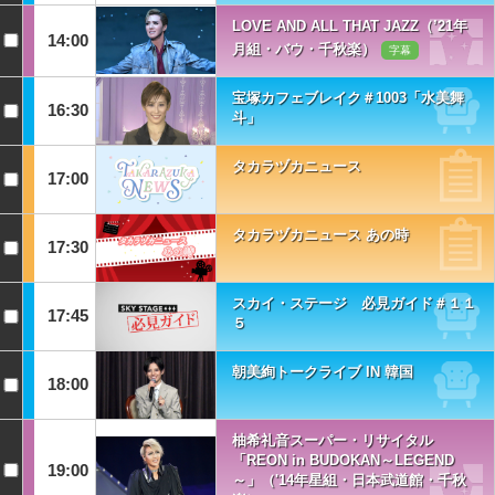
LOVE AND ALL THAT JAZZ（’21年
14:00
月組・バウ・千秋楽）
字幕
宝塚カフェブレイク＃1003「水美舞
16:30
斗」
タカラヅカニュース
17:00
タカラヅカニュース あの時
17:30
スカイ・ステージ 必見ガイド＃１１
17:45
５
朝美絢トークライブ IN 韓国
18:00
柚希礼音スーパー・リサイタル
「REON in BUDOKAN～LEGEND
19:00
～」（'14年星組・日本武道館・千秋