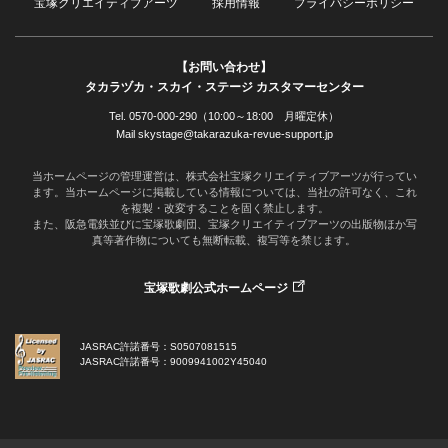
宝塚クリエイティブアーツ
採用情報
プライバシーポリシー
【お問い合わせ】
タカラヅカ・スカイ・ステージ カスタマーセンター
Tel. 0570-000-290（10:00～18:00 月曜定休）
Mail skystage@takarazuka-revue-support.jp
当ホームページの管理運営は、株式会社宝塚クリエイティブアーツが行ってい
ます。当ホームページに掲載している情報については、当社の許可なく、これ
を複製・改変することを固く禁止します。
また、阪急電鉄並びに宝塚歌劇団、宝塚クリエイティブアーツの出版物ほか写
真等著作物についても無断転載、複写等を禁じます。
宝塚歌劇公式ホームページ
JASRAC許諾番号：S0507081515
JASRAC許諾番号：9009941002Y45040