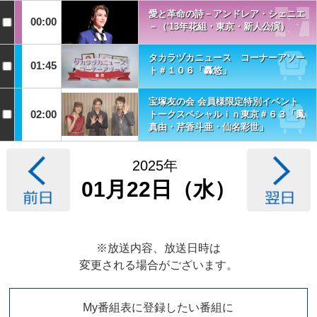
愛と革命の詩－アンドレア・シェニエ
00:00
－（'13年花組・東京・新人公演）
タカラヅカニュース コーナーアソー
01:45
ト＃１０６「轟悠」
宝塚友の会 会員様限定特別イベント
02:00
トークスペシャルｉｎ東京＃６３「鳳
真由・芹香斗亜・仙名彩世」
2025年
01月22日（水）
※放送内容、放送日時は
変更される場合がございます。
My番組表に登録したい番組に