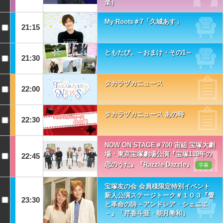
楽）
My Roots＃7「久城あす」
21:15
ともたび。～おまけ・その1～
21:30
タカラヅカニュース
22:00
タカラヅカニュース あの時
22:30
NOW ON STAGE＃700 宙組 宝塚大劇
場・東京宝塚劇場公演『宝塚110年の
22:45
恋のうた』『Razzle Dazzle』
字幕
宝塚友の会 会員様限定特別イベント
新人公演ステージトーク＃１０３『愛
23:30
と革命の詩－アンドレア・シェニエ
－』「芹香斗亜・朝月希和」