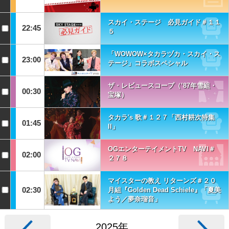
スカイ・ステージ 必見ガイド＃１１
22:45
５
「WOWOW×タカラヅカ・スカイ・ス
23:00
テージ」コラボスペシャル
ザ・レビュースコープ（’87年雪組・
00:30
宝塚）
タカラ's 歌＃１２７「西村耕次特集
01:45
II」
OGエンターテイメントTV NAVI＃
02:00
２７８
マイスターの教え リターンズ＃２０
02:30
月組『Golden Dead Schiele』「夏美
よう／夢奈瑠音」
2025年