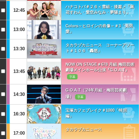
ハナコトバ＃２６＜雪組・後篇＞「麻
12:45
花すわん・愛空みなみ・夢陽まり」
Colors～ヒロインの肖像～＃3「美羽
13:00
愛」
タカラヅカニュース コーナーアソー
13:30
ト＃１０６「轟悠」
NOW ON STAGE＃678 月組 梅田芸術
劇場メインホール公演『G.O.A.T』
13:45
字幕
G.O.A.T（’24年月組・梅田芸術劇
14:30
場）
字幕
宝塚カフェブレイク＃1000「特別
16:30
編」
タカラヅカニュース
17:00