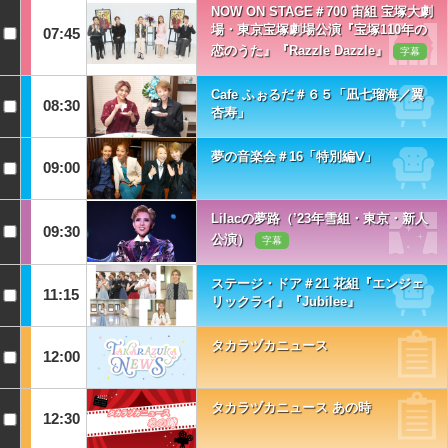
NOW ON STAGE＃700 宙組 宝塚大劇
場・東京宝塚劇場公演『宝塚110年の
07:45
恋のうた』『Razzle Dazzle』
字幕
Cafe ふぉるだ＃６５「凪七瑠海／翼
08:30
杏寿」
夢の音楽会＃16「特別編Ⅴ」
09:00
Lilacの夢路（’23年雪組・東京・新人
09:30
公演）
字幕
ステージ・ドア＃21 花組『エンジェ
11:15
リックライ』『Jubilee』
タカラヅカニュース
12:00
タカラヅカニュース あの時
12:30