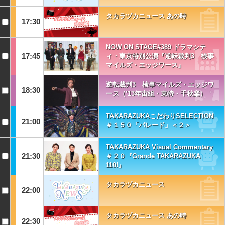
タカラヅカニュース あの時
17:30
NOW ON STAGE#389 ドラマシテ
17:45
ィ・東京特別公演『逆転裁判3 検事
マイルズ・エッジワース』
逆転裁判3 検事マイルズ・エッジワ
18:30
ース（’13年宙組・東特・千秋楽）
TAKARAZUKAこだわりSELECTION
21:00
＃１５０「パレード」＜２＞
TAKARAZUKA Visual Commentary
21:30
＃２０『Grande TAKARAZUKA
110!』
タカラヅカニュース
22:00
タカラヅカニュース あの時
22:30