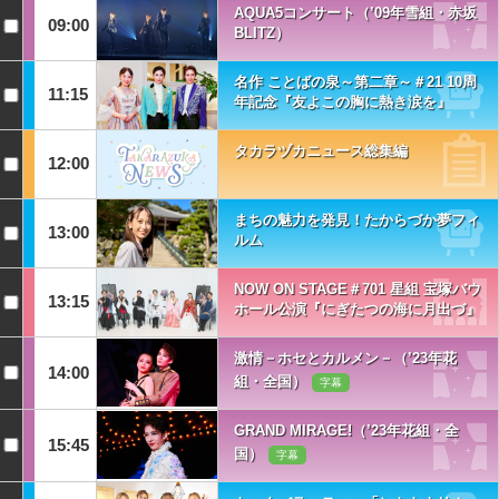
AQUA5コンサート（’09年雪組・赤坂
09:00
BLITZ）
名作 ことばの泉～第二章～＃21 10周
11:15
年記念『友よこの胸に熱き涙を』
タカラヅカニュース総集編
12:00
まちの魅力を発見！たからづか夢フィ
13:00
ルム
NOW ON STAGE＃701 星組 宝塚バウ
13:15
ホール公演『にぎたつの海に月出づ』
激情－ホセとカルメン－（’23年花
14:00
組・全国）
字幕
GRAND MIRAGE!（’23年花組・全
15:45
国）
字幕