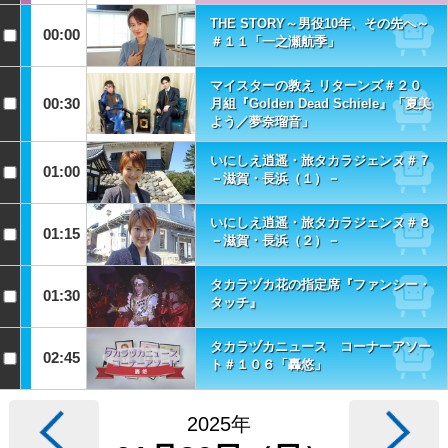
THE STORY～男役10年、その先へ～
00:00
＃１１「一之瀬航季」
マイスターの教え リターンズ＃２０
00:30
月組『Golden Dead Schiele』「夏美
よう／夢奈瑠音」
いにしえ逍遥・旅タカラジェンヌ＃７
01:00
－滋賀・長浜（１）－
いにしえ逍遥・旅タカラジェンヌ＃８
01:15
－滋賀・長浜（２）－
タカラヅカ花の指定席『ファンシー・
01:30
タッチ』
タカラヅカニュース コーナーアソー
02:45
ト＃１０６「轟悠」
2025年