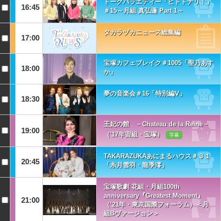
トークバラエティー「ヒトトナリ！」
16:45
＃15～月組 真弘蓮 Part 1～
タカラヅカニュース総集編
17:00
宝塚カフェブレイク＃1005「聖乃あす
18:00
か」
夢の音楽会＃16「特別編Ⅴ」
18:30
王妃の館 －Chateau de la Reine－
19:00
（'17年宙組・宝塚）
字幕
TAKARAZUKAあにまるハウス＃３１
20:45
「糸月雪羽・龍季澪」
宝塚歌劇 花組・月組100th
anniversary『Greatest Moment』
21:00
（’21年・東京国際フォーラム）＜月
組Bヴァージョン＞