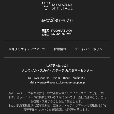
宝塚クリエイティブアーツ
採用情報
プライバシーポリシー
【お問い合わせ】
タカラヅカ・スカイ・ステージ カスタマーセンター
Tel. 0570-000-290（10:00～18:00 月曜定休）
Mail skystage@takarazuka-revue-support.jp
当ホームページの管理運営は、株式会社宝塚クリエイティブアーツが行ってい
ます。当ホームページに掲載している情報については、当社の許可なく、これ
を複製・改変することを固く禁止します。
また、阪急電鉄並びに宝塚歌劇団、宝塚クリエイティブアーツの出版物ほか写
真等著作物についても無断転載、複写等を禁じます。