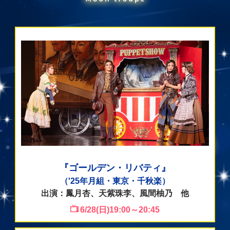
『ゴールデン・リバティ』
（'25年月組・東京・千秋楽）
出演：鳳月杏、天紫珠李、風間柚乃 他
6/28(日)19:00～20:45