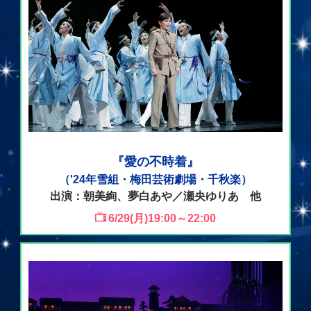
『愛の不時着』
（'24年雪組・梅田芸術劇場・千秋楽）
出演：朝美絢、夢白あや／瀬央ゆりあ 他
6/29(月)19:00～22:00