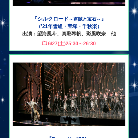
『シルクロード
』
～盗賊と宝石～
（'21年雪組・宝塚・千秋楽）
出演：望海風斗、真彩希帆、彩風咲奈 他
6/27(土)25:30～26:30