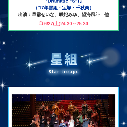
『Dramatic “S”!』
（'17年雪組・宝塚・千秋楽）
出演：早霧せいな、咲妃みゆ、望海風斗 他
6/27(土)24:30～25:30