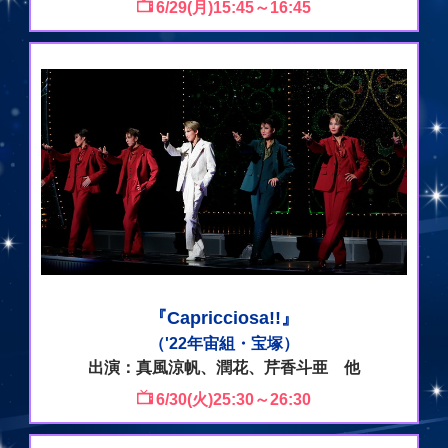
6/29(月)15:45～16:45
『Capricciosa!!』
（'22年宙組・宝塚）
出演：真風涼帆、潤花、芹香斗亜 他
6/30(火)25:30～26:30