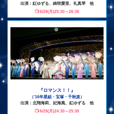
出演：紅ゆずる、綺咲愛里、礼真琴 他
6/29(月)25:30～26:30
『ロマンス！！』
（'16年星組・宝塚・千秋楽）
出演：北翔海莉、妃海風、紅ゆずる 他
6/29(月)24:30～25:30