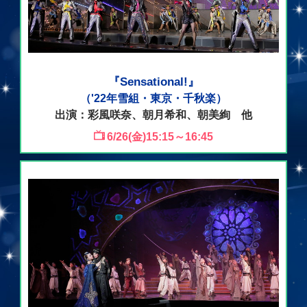
『Sensational!』
（'22年雪組・東京・千秋楽）
出演：彩風咲奈、朝月希和、朝美絢 他
6/26(金)15:15～16:45