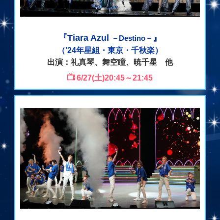
『Tiara Azul
』
－Destino－
（'24年星組・東京・千秋楽）
出演：礼真琴、舞空瞳、暁千星 他
6/27(土)20:45～21:45