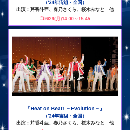
（'24年宙組・全国）
出演：芹香斗亜、春乃さくら、桜木みなと 他
6/29(月)14:00～15:45
『Heat on Beat! －Evolution－』
（'24年宙組・全国）
出演：芹香斗亜、春乃さくら、桜木みなと 他