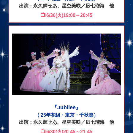
出演：永久輝せあ、星空美咲／凪七瑠海 他
6/30(火)19:00～20:45
『Jubilee』
（'25年花組・東京・千秋楽）
出演：永久輝せあ、星空美咲／凪七瑠海 他
6/30(火)20:45～21:45