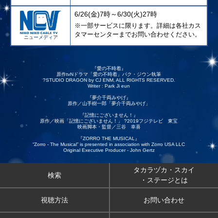
6/26(金)7時～6/30(火)27時
※一部サービスに限ります。詳細は各社カス
タマーセンターまでお問い合わせください。
ニューメディア
『愛の不時着』
原作tvNドラマ「愛の不時着」パク・ジウン執筆
?STUDIO DRAGON by CJ ENM, ALL RIGHTS RESERVED.
Writer : Park Ji eun
『夢介千両みやげ』
原作／山手樹一郎「夢介千両みやげ」
『記憶にございません！』
原作／映画「記憶にございません！」 ?2019フジテレビ 東宝
映画脚本・監督／三谷 幸喜
『ZORRO THE MUSICAL』
“Zorro - The Musical” is presented in association with Zorro USA LLC
Original Executive Producer - John Gertz
タカラヅカ・スカイ
検索
・ステージとは
視聴方法
お問い合わせ