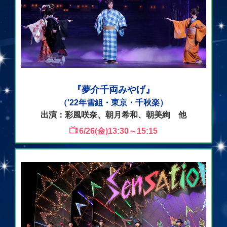
『夢介千両みやげ』
（'22年雪組・東京・千秋楽）
出演：彩風咲奈、朝月希和、朝美絢 他
6/26(金)13:30～15:15