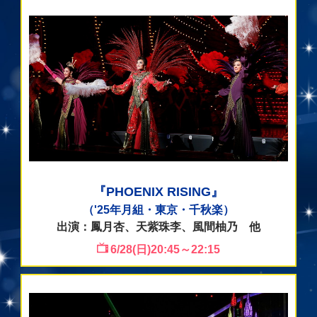
『PHOENIX RISING』
（'25年月組・東京・千秋楽）
出演：鳳月杏、天紫珠李、風間柚乃 他
6/28(日)20:45～22:15