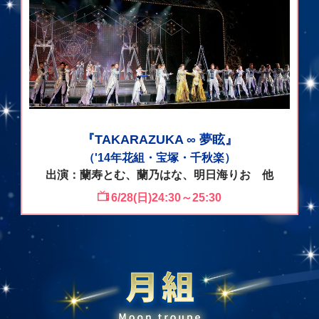
『TAKARAZUKA ∞ 夢眩』
（'14年花組・宝塚・千秋楽）
出演：蘭寿とむ、蘭乃はな、明日海りお 他
6/28(日)24:30～25:30