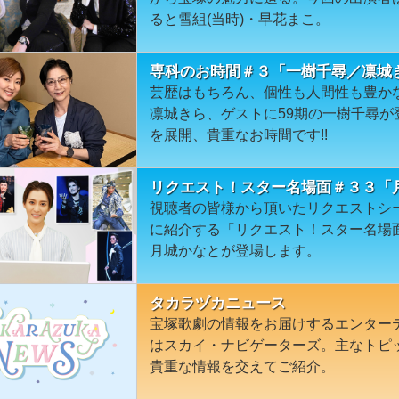
ると雪組(当時)・早花まこ。
専科のお時間＃３「一樹千尋／凛城
芸歴はもちろん、個性も人間性も豊か
凛城きら、ゲストに59期の一樹千尋
を展開、貴重なお時間です!!
リクエスト！スター名場面＃３３「
視聴者の皆様から頂いたリクエストシ
に紹介する「リクエスト！スター名場
月城かなとが登場します。
タカラヅカニュース
宝塚歌劇の情報をお届けするエンター
はスカイ・ナビゲーターズ。主なトピ
貴重な情報を交えてご紹介。