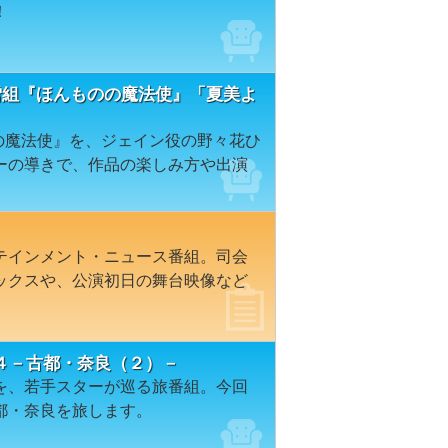
！
雪組『ほんものの魔法使』「夏美よ
のの魔法使』を、ジェイン役の野々花ひ
ーの導きで、作品の楽しみ方や出演
テインメント・ニュース番組。司会
ックスや、公演初日の舞台映像など
４－古都・奈良（２）－
を、若手スターが巡る旅番組。今回
都・奈良を旅します。