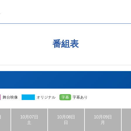
番組表
舞台映像
オリジナル
字幕
字幕あり
日
10月07日
10月08日
10月09日
土
日
月