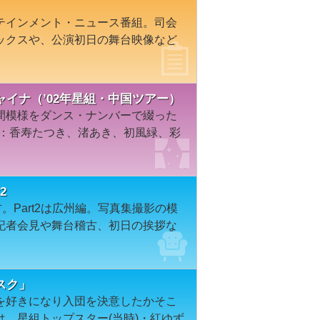
テインメント・ニュース番組。司会
ックスや、公演初日の舞台映像など
イナ（’02年星組・中国ツアー）
間模様をダンス・ナンバーで綴った
演：香寿たつき、渚あき、初風緑、彩
2
。Part2は広州編。写真集撮影の模
記者会見や舞台稽古、初日の挨拶な
スク」
を好きになり入団を決意したかそこ
、星組トップスター(当時)・紅ゆず