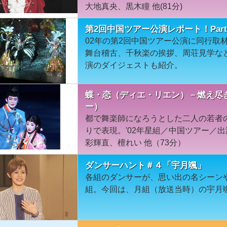
大地真央、黒木瞳 他(81分)
第2回中国ツアー公演レポート！Part
02年の第2回中国ツアー公演に同行取材
舞台稽古、千秋楽の挨拶、周荘見学な
演のダイジェストも紹介。
蝶・恋（ディエ・リエン）－燃え尽き
ー）
都で舞楽師になろうとした二人の若者
りで表現。'02年星組／中国ツアー／
彩輝直、檀れい 他（73分）
ダンサーハント＃４「宇月颯」
各組のダンサーが、思い出の名シーン
組。今回は、月組（放送当時）の宇月