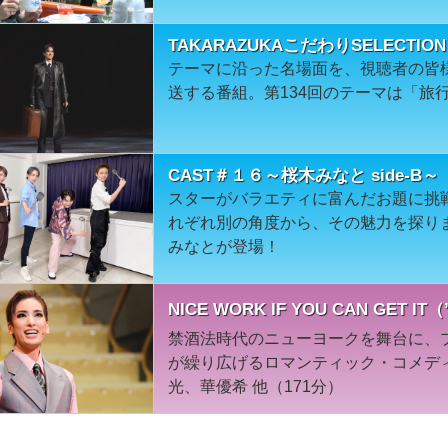
TAKARAZUKAこだわりSELECT
テーマに沿った名場面を、視聴者の皆
送する番組。第134回のテーマは「旅
CAST＃１６～桜木みなと side-B～
スターがバラエティに富んだお題に挑戦！s
れぞれ別の角度から、その魅力を探り
みなとが登場！
NICE WORK IF YOU CAN GET
禁酒法時代のニューヨークを舞台に、
が繰り広げるロマンティック・コメディ
光、華優希 他（171分）