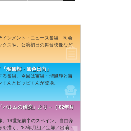
テインメント・ニュース番組。司会
ックスや、公演初日の舞台映像など
１７「瑠風輝・風色日向」
する番組。今回は宙組・瑠風輝と宙
ンくんとピッピくんが登場。
パルムの僧院」より－（’82年月
作。19世紀前半のスペイン、自由奔
を描く。'82年月組／宝塚／出演：