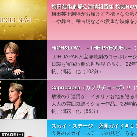
梅田芸術劇場公演情報番組 梅芸NAV
梅田芸術劇場がお届けする様々な公演
ーや舞台、稽古場などの貴重な映像を
HiGH&LOW －THE PREQUEL
LDH JAPANと宝塚歌劇のコラボレ
日譚を宝塚歌劇の世界観で描く。'22
帆、潤花 他（102分）
Capricciosa（カプリチョーザ）!
放浪の伊達男が、イタリア各地を巡る
大人の雰囲気漂うショー作品。'22年
帆、潤花 他（85分）
スカイ・ステージ 必見ガイド＃１
今月のスカイ・ステージの見どころを