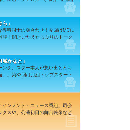
きら」
な専科同士の顔合わせ！今回はMCに
が登場！聞きごたえたっぷりのトーク
月城かなと」
ーンを、スター本人が想い出ととも
面」。第33回は月組トップスター・
テインメント・ニュース番組。司会
ックスや、公演初日の舞台映像など