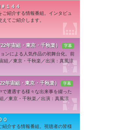
I＃１４４
をご紹介する情報番組。インタビュ
交えてご紹介します。
－（'22年宙組・東京・千秋楽）
字幕
ーションによる人気作品の初舞台化。前
年宙組／東京・千秋楽／出演：真風涼
!（'22年宙組・東京・千秋楽）
字幕
中で遭遇する様々な出来事を綴った
宙組／東京・千秋楽／出演：真風涼
００
ご紹介する情報番組。視聴者の皆様