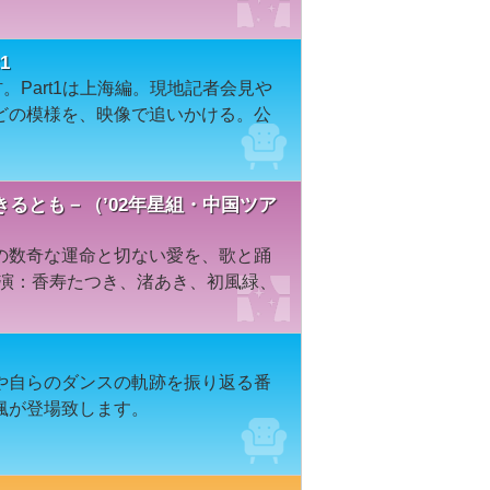
1
。Part1は上海編。現地記者会見や
どの模様を、映像で追いかける。公
るとも－（’02年星組・中国ツア
の数奇な運命と切ない愛を、歌と踊
出演：香寿たつき、渚あき、初風緑、
や自らのダンスの軌跡を振り返る番
颯が登場致します。