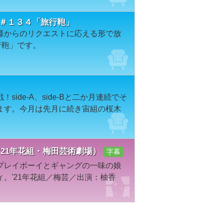
ION＃１３４「旅行鞄」
様からのリクエストに応える形で放
行鞄」です。
ide-A、side-Bと二か月連続でそ
ます。今月は先月に続き宙組の桜木
 IT（’21年花組・梅田芸術劇場）
字幕
プレイボーイとギャングの一味の娘
。'21年花組／梅芸／出演：柚香