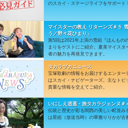
のスカイ・ステージライフをサポート
マイスターの教え リターンズ＃５ 
う／野々花ひまり」
第5回は2021年上演の雪組『ほんも
まりをゲストにご紹介。夏美マイスタ
者の魅力を再発見できます。
タカラヅカニュース
宝塚歌劇の情報をお届けするエンター
はスカイ・ナビゲーターズ。主なトピ
貴重な情報を交えてご紹介。
いにしえ逍遥・旅タカラジェンヌ＃
伝統と歴史が彩る関西の美しい町並み
は星組（放送当時）の華雅りりかが古