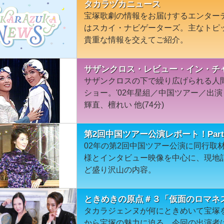
タカラヅカニュース
宝塚歌劇の情報をお届けするエンター
はスカイ・ナビゲーターズ。主なトピ
貴重な情報を交えてご紹介。
サザンクロス・レビュー・イン・チャ
サザンクロスの下で繰り広げられる人
ショー。'02年星組／中国ツアー／出
輝直、檀れい 他(74分)
第2回中国ツアー公演レポート！Part
02年の第2回中国ツアー公演に同行取材
様とインタビュー映像を中心に、現地
ど盛り沢山の内容。
ときめきの原点＃３「仮面のロマネ
タカラジェンヌが何にときめいて宝塚
から宝塚の魅力に迫る。今回の出演者は