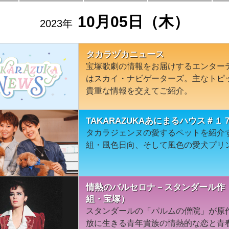
10月05日（木）
2023年
タカラヅカニュース
宝塚歌劇の情報をお届けするエンター
はスカイ・ナビゲーターズ。主なトピ
貴重な情報を交えてご紹介。
TAKARAZUKAあにまるハウス＃
タカラジェンヌの愛するペットを紹介
組・風色日向、そして風色の愛犬プリ
情熱のバルセロナ－スタンダール作「
組・宝塚）
スタンダールの「パルムの僧院」が原
放に生きる青年貴族の情熱的な恋と青春