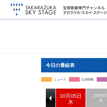
今日の番組表
ニュース
公演情報
10月05日
10月03日
10月04日
10月06
火
水
金
木