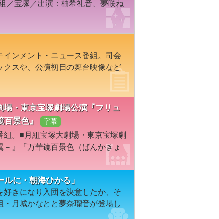
星組／宝塚／出演：柚希礼音、夢咲ね
テインメント・ニュース番組。司会
ックスや、公演初日の舞台映像など
宝塚大劇場・東京宝塚劇場公演『フリュ
鏡百景色』
字幕
番組。■月組宝塚大劇場・東京宝塚劇
翼－』『万華鏡百景色（ばんかきょ
ールに・朝海ひかる」
を好きになり入団を決意したか、そ
組・月城かなとと夢奈瑠音が登場し