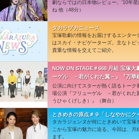
劇ならではの日本物レビュー。'10年
ね 他（48分）
タカラヅカニュース
宝塚歌劇の情報をお届けするエンター
はスカイ・ナビゲーターズ。主なトピ
貴重な情報を交えてご紹介。
NOW ON STAGE＃668 月組 
ーゲル －君がくれた翼－』『万華
公演に向けてスターが熱く語るトーク
場公演『フリューゲル －君がくれた
うひゃくげしき）』（舞台）
ときめきの原点＃９「しなやかにク
タカラジェンヌが何にときめいて宝塚
こから宝塚の魅力に迫る。今回は、月
ます。