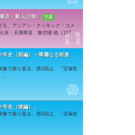
星組・東京・新人公演）
字幕
げる、アジアン・クッキング・コメ
出演：天飛華音、舞空瞳 他（107
十年史（前編）～華麗なる前進
映像で振り返る。第5回は、「宝塚歌
」。
十年史（後編）」
映像で振り返る。第6回は、「宝塚歌