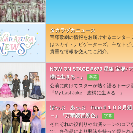
タカラヅカニュース
宝塚歌劇の情報をお届けするエンター
はスカイ・ナビゲーターズ。主なトピ
貴重な情報を交えてご紹介。
NOW ON STAGE＃673 星組 宝塚バ
構に生きる－』
字幕
公演に向けてスターが熱く語るトーク
『My Last Joke－虚構に生きる－』
ぽっぷ あっぷ Time＃１０８月
－』『万華鏡百景色』
字幕
それぞれの役創りや出演シーンのコア
で、各作品により興味を持って観られ