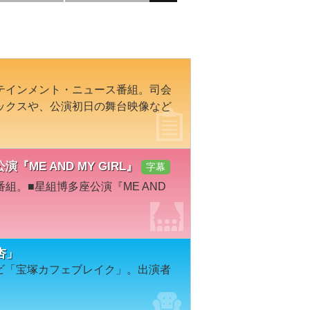
テインメント・ニュース番組。司会
ックスや、公演初日の舞台映像など
公演『ME AND MY GIRL』
字幕
組。■星組博多座公演『ME AND
杏」
レビ「宝塚カフェブレイク」。出演者