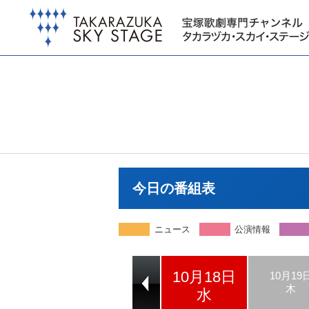
今日の番組表
ニュース
公演情報
10月18日
10月16日
10月17日
10月19
月
火
木
水