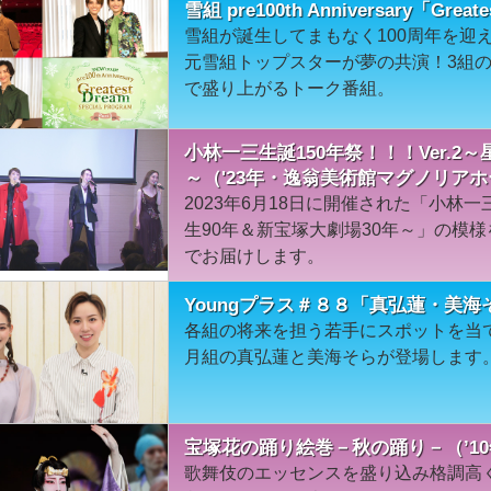
雪組 pre100th Anniversary「Grea
雪組が誕生してまもなく100周年を迎
元雪組トップスターが夢の共演！3組
で盛り上がるトーク番組。
小林一三生誕150年祭！！！Ver.2
～（'23年・逸翁美術館マグノリア
2023年6月18日に開催された「小林一三
生90年＆新宝塚大劇場30年～」の模
でお届けします。
Youngプラス＃８８「真弘蓮・美海
各組の将来を担う若手にスポットを当て
月組の真弘蓮と美海そらが登場します
宝塚花の踊り絵巻－秋の踊り－（’1
歌舞伎のエッセンスを盛り込み格調高