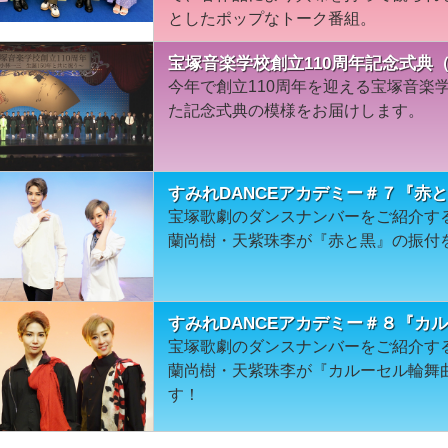
としたポップなトーク番組。
宝塚音楽学校創立110周年記念式典（
今年で創立110周年を迎える宝塚音楽
た記念式典の模様をお届けします。
すみれDANCEアカデミー＃７『赤
宝塚歌劇のダンスナンバーをご紹介す
蘭尚樹・天紫珠李が『赤と黒』の振付
すみれDANCEアカデミー＃８『カ
宝塚歌劇のダンスナンバーをご紹介す
蘭尚樹・天紫珠李が『カルーセル輪舞
す！