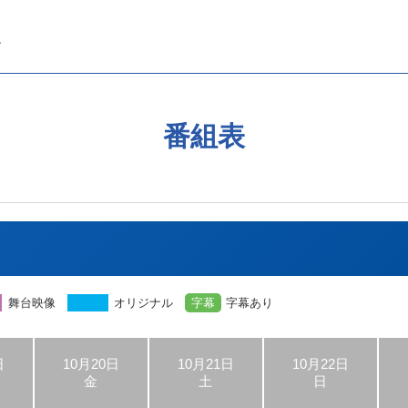
番組表
舞台映像
オリジナル
字幕
字幕あり
日
10月20日
10月21日
10月22日
金
土
日