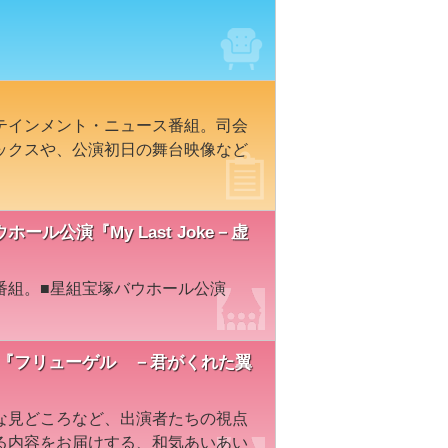
テインメント・ニュース番組。司会
ックスや、公演初日の舞台映像など
ウホール公演『My Last Joke－虚
番組。■星組宝塚バウホール公演
組『フリューゲル －君がくれた翼
な見どころなど、出演者たちの視点
る内容をお届けする、和気あいあい