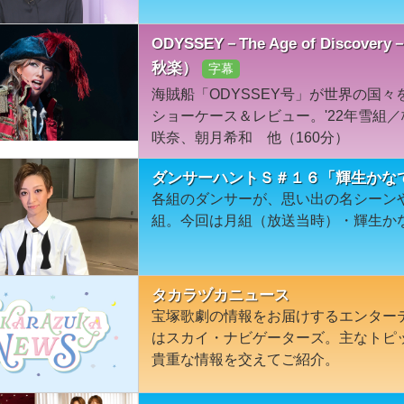
ODYSSEY－The Age of Disc
秋楽）
字幕
海賊船「ODYSSEY号」が世界の国
ショーケース＆レビュー。'22年雪組
咲奈、朝月希和 他（160分）
ダンサーハントＳ＃１６「輝生かな
各組のダンサーが、思い出の名シーン
組。今回は月組（放送当時）・輝生か
タカラヅカニュース
宝塚歌劇の情報をお届けするエンター
はスカイ・ナビゲーターズ。主なトピ
貴重な情報を交えてご紹介。