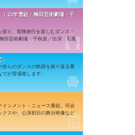
overy－（’22年雪組・梅田芸術劇場・千
々を巡り、冒険旅行を楽しむダンス・
／梅田芸術劇場・千秋楽／出演：彩風
で」
や自らのダンスの軌跡を振り返る番
なでが登場致します。
テインメント・ニュース番組。司会
ックスや、公演初日の舞台映像など