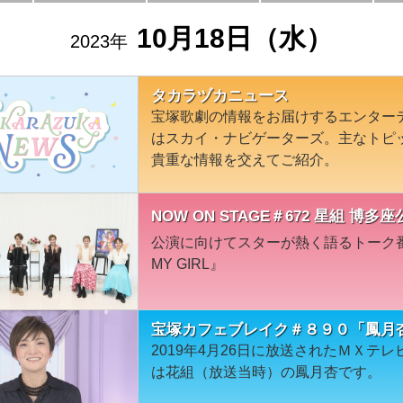
10月18日（水）
2023年
タカラヅカニュース
宝塚歌劇の情報をお届けするエンター
はスカイ・ナビゲーターズ。主なトピ
貴重な情報を交えてご紹介。
NOW ON STAGE＃672 星組 博多座
公演に向けてスターが熱く語るトーク番
MY GIRL』
宝塚カフェブレイク＃８９０「鳳月
2019年4月26日に放送されたＭＸテ
は花組（放送当時）の鳳月杏です。