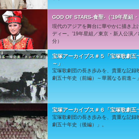
GOD OF STARS-食聖-（'19年
現代のアジアを舞台に華やかに描き上
ディー。'19年星組／東京・新人公演／
分）
宝塚アーカイブス＃５「宝塚歌劇五
～」
宝塚歌劇団の長き歩みを、貴重な記録
劇五十年史（前編）～華麗なる前進～
宝塚アーカイブス＃６「宝塚歌劇五
宝塚歌劇団の長き歩みを、貴重な記録
劇五十年史（後編）」。