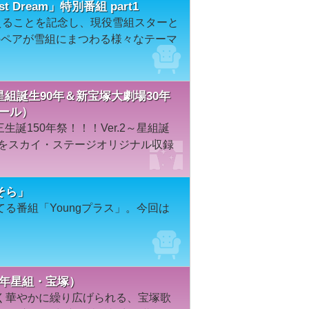
test Dream」特別番組 part1
えることを記念し、現役雪組スターと
のペアが雪組にまつわる様々なテーマ
～星組誕生90年＆新宝塚大劇場30年
ホール）
生誕150年祭！！！Ver.2～星組誕
様をスカイ・ステージオリジナル収録
そら」
る番組「Youngプラス」。今回は
。
0年星組・宝塚）
く華やかに繰り広げられる、宝塚歌