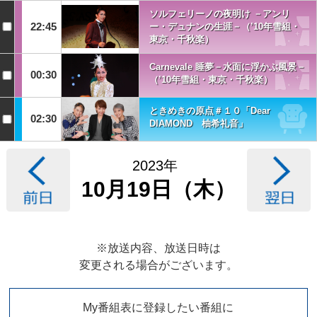
ソルフェリーノの夜明け －アンリ
22:45
ー・デュナンの生涯－（’10年雪組・
東京・千秋楽）
Carnevale 睡夢－水面に浮かぶ風景－
00:30
（’10年雪組・東京・千秋楽）
ときめきの原点＃１０「Dear
02:30
DIAMOND 柚希礼音」
2023年
10月19日（木）
※放送内容、放送日時は
変更される場合がございます。
My番組表に登録したい番組に