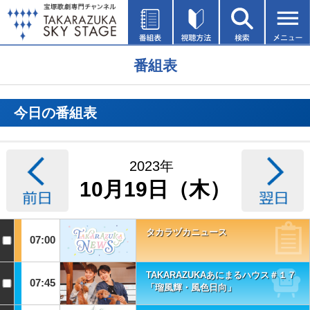
番組表
今日の番組表
2023年
10月19日（木）
タカラヅカニュース
07:00
TAKARAZUKAあにまるハウス＃１７
07:45
「瑠風輝・風色日向」