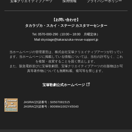
宝塚クリエイティブアーツ
採用情報
プライバシーポリシー
【お問い合わせ】
タカラヅカ・スカイ・ステージ カスタマーセンター
Tel. 0570-000-290（10:00～18:00 月曜定休）
Mail skystage@takarazuka-revue-support.jp
当ホームページの管理運営は、株式会社宝塚クリエイティブアーツが行ってい
ます。当ホームページに掲載している情報については、当社の許可なく、これ
を複製・改変することを固く禁止します。
また、阪急電鉄並びに宝塚歌劇団、宝塚クリエイティブアーツの出版物ほか写
真等著作物についても無断転載、複写等を禁じます。
宝塚歌劇公式ホームページ
JASRAC許諾番号：S0507081515
JASRAC許諾番号：9009941002Y45040