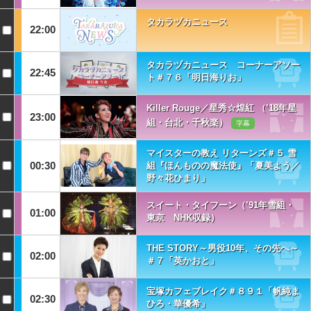
タカラヅカニュース
22:00
タカラヅカニュース コーナーアソー
22:45
ト＃７６「明日海りお」
Killer Rouge／星秀☆煌紅 （’18年星
23:00
組・台北・千秋楽）
字幕
マイスターの教え リターンズ＃５ 雪
00:30
組『ほんものの魔法使』「夏美よう／
野々花ひまり」
スイート・タイフーン（’91年雪組・
01:00
東京 NHK収録）
THE STORY～男役10年、その先へ～
02:00
＃７「英かおと」
宝塚カフェブレイク＃８９１「帆純ま
02:30
ひろ・華優希」