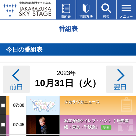
番組表
今日の番組表
2023年
10月31日（火）
タカラヅカニュース
07:00
私立探偵ケイレブ・ハント（'16年雪
07:45
組・東京・千秋楽）
字幕