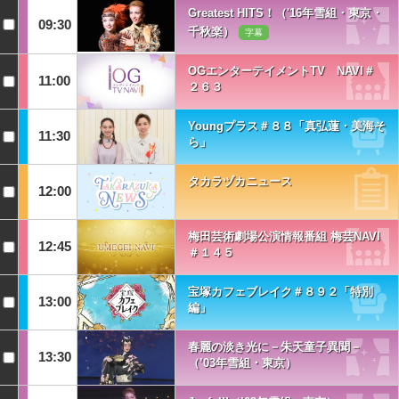
Greatest HITS！（'16年雪組・東京・
09:30
千秋楽）
字幕
OGエンターテイメントTV NAVI＃
11:00
２６３
Youngプラス＃８８「真弘蓮・美海そ
11:30
ら」
タカラヅカニュース
12:00
梅田芸術劇場公演情報番組 梅芸NAVI
12:45
＃１４５
宝塚カフェブレイク＃８９２「特別
13:00
編」
春麗の淡き光に－朱天童子異聞－
13:30
（’03年雪組・東京）