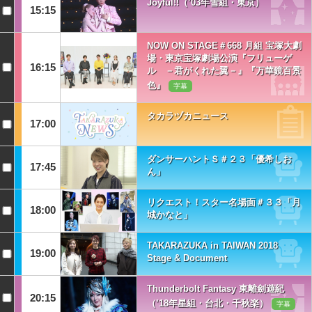
Joyful!!（’03年雪組・東京）
15:15
NOW ON STAGE＃668 月組 宝塚大劇
場・東京宝塚劇場公演『フリューゲ
16:15
ル －君がくれた翼－』『万華鏡百景
色』
字幕
タカラヅカニュース
17:00
ダンサーハントＳ＃２３「優希しお
17:45
ん」
リクエスト！スター名場面＃３３「月
18:00
城かなと」
TAKARAZUKA in TAIWAN 2018
19:00
Stage & Document
Thunderbolt Fantasy 東離劍遊紀
20:15
（’18年星組・台北・千秋楽）
字幕