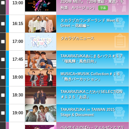
ZOOM ME!!』（'20年雪組・東京・千
13:00
秋楽 Aバージョン）
字幕
タカラヅカワンダーランド Meet &
16:15
Greet ～花組編～
タカラヅカニュース
17:00
TAKARAZUKAあにまるハウス＃１７
17:45
「瑠風輝・風色日向」
MUSICA×MUSIK Collection＃１６
18:00
「熱きパーカッション」
TAKARAZUKAこだわりSELECTION
18:30
＃１３５「お店」
TAKARAZUKA in TAIWAN 2015
19:00
Stage & Document
ベルサイユのばら－フェルゼンとマリ