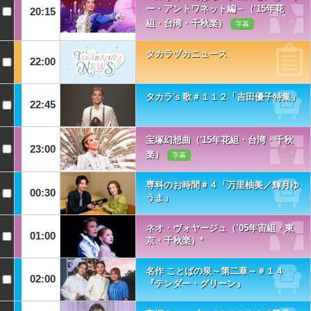
ー・アントワネット編－（'15年花
20:15
組・台湾・千秋楽）
字幕
タカラヅカニュース
22:00
タカラ's 歌＃１１２「吉田優子特集」
22:45
宝塚幻想曲（'15年花組・台湾・千秋
23:00
楽）
字幕
専科のお時間＃４「万里柚美／輝月ゆ
00:30
うま」
ネオ・ヴォヤージュ（’05年宙組・東
01:00
京・千秋楽）*
名作 ことばの泉～第二章～＃１４
02:00
『テンダー・グリーン』