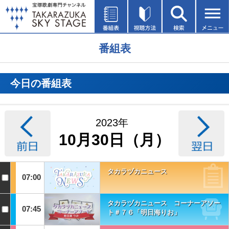
番組表
今日の番組表
2023年
10月30日（月）
タカラヅカニュース
07:00
タカラヅカニュース コーナーアソー
07:45
ト＃７６「明日海りお」