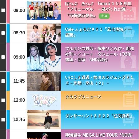
ぽっぷ あっぷ Time＃１０８月組
『フリューゲル －君がくれた翼－』
08:00
『万華鏡百景色』
字幕
Cafe ふぉるだ＃５１「凪七瑠海／一
08:30
星慧」
ブルボンの封印－藤本ひとみ作・新潮
社刊－／コート・ダジュール（’93年
09:00
雪組・宝塚 NHK収録）
いにしえ逍遥・旅タカラジェンヌ＃１
11:45
２－京都・東山（２）－
タカラヅカニュース
12:00
ダンサーハントＳ＃２２「紅羽真希」
12:45
望海風斗 MEGA LIVE TOUR『NOW!