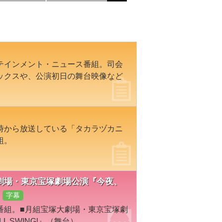
テインメント・ニュース番組。司会
ックスや、公演初日の舞台映像など
時から放送している「タカラヅカニ
組。
宝塚大劇場・東京宝塚劇場公演『今夜、
字幕
番組。■月組宝塚大劇場・東京宝塚劇
 SWING!』（舞台）