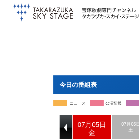
今日の番組表
ニュース
公演情報
07月05日
07月03日
07月04日
07月06
水
木
土
金