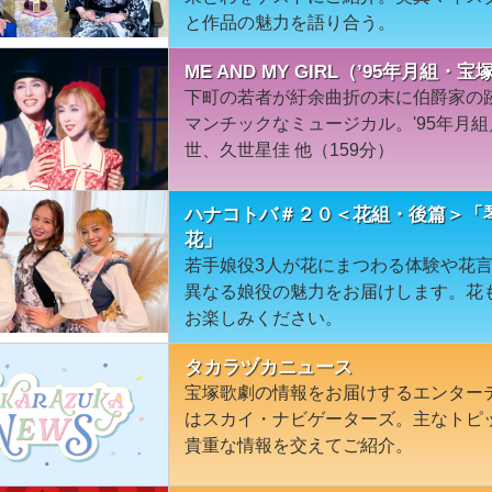
と作品の魅力を語り合う。
ME AND MY GIRL（’95年月組・宝
下町の若者が紆余曲折の末に伯爵家の
マンチックなミュージカル。'95年月
世、久世星佳 他（159分）
ハナコトバ＃２０＜花組・後篇＞「
花」
若手娘役3人が花にまつわる体験や花
異なる娘役の魅力をお届けします。花
お楽しみください。
タカラヅカニュース
宝塚歌劇の情報をお届けするエンター
はスカイ・ナビゲーターズ。主なトピ
貴重な情報を交えてご紹介。