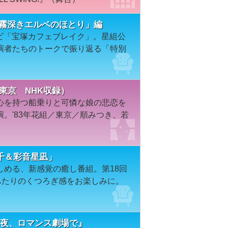
「霧深きエルベのほとり」編
レビ「宝塚カフェブレイク」。星組公
演者たちのトークで振り返る「特別
東京 NHK収録）
心を持つ船乗りと可憐な娘の悲恋を
。'83年花組／東京／順みつき、若
千＆彩音星凪」
しめる、新感覚の癒し番組。第18回
ふたりのくつろぎ感をお楽しみに。
今夜、ロマンス劇場で』