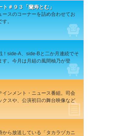
ート＃９３「蘭寿とむ」
ュースのコーナーを詰め合わせてお
です。
ide-A、side-Bと二か月連続でそ
ます。今月は月組の風間柚乃が登
テインメント・ニュース番組。司会
ックスや、公演初日の舞台映像など
時から放送している「タカラヅカニ