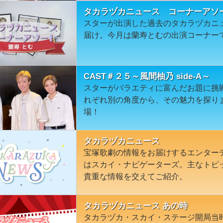
タカラヅカニュース コーナーアソ
スターが出演した過去のタカラヅカニ
届け。今月は蘭寿とむの出演コーナー
CAST＃２５～風間柚乃 side-A～
スターがバラエティに富んだお題に挑戦！s
れぞれ別の角度から、その魅力を探り
場！
タカラヅカニュース
宝塚歌劇の情報をお届けするエンター
はスカイ・ナビゲーターズ。主なトピ
貴重な情報を交えてご紹介。
タカラヅカニュース あの時
タカラヅカ・スカイ・ステージ開局当