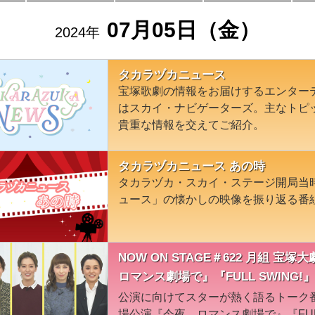
07月05日（金）
2024年
タカラヅカニュース
宝塚歌劇の情報をお届けするエンター
はスカイ・ナビゲーターズ。主なトピ
貴重な情報を交えてご紹介。
タカラヅカニュース あの時
タカラヅカ・スカイ・ステージ開局当
ュース」の懐かしの映像を振り返る番
NOW ON STAGE＃622 月組 
ロマンス劇場で』『FULL SWING!』
公演に向けてスターが熱く語るトーク
場公演『今夜、ロマンス劇場で』『FULL