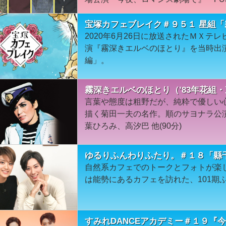
宝塚カフェブレイク＃９５１ 星組
2020年6月26日に放送されたＭＸテ
演『霧深きエルベのほとり』を当時出
編」。
霧深きエルベのほとり（’83年花組・
言葉や態度は粗野だが、純粋で優しい
描く菊田一夫の名作。順のサヨナラ公演
葉ひろみ、高汐巴 他(90分)
ゆるりふんわりふたり。＃１８「縣
自然系カフェでのトークとフォトが楽
は能勢にあるカフェを訪れた、101期
すみれDANCEアカデミー＃１９『