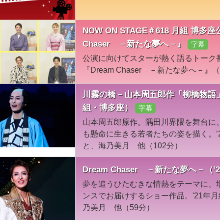
NOW ON STAGE＃618 月組 博
Chaser －新たな夢へ－』
字幕
公演に向けてスターが熱く語るトーク
『Dream Chaser －新たな夢へ－
川霧の橋－山本周五郎作「柳橋物語」
組・博多座）
字幕
山本周五郎原作。隅田川界隈を舞台に
も懸命に生きる若者たちの姿を描く。’
と、海乃美月 他（102分）
Dream Chaser －新たな夢へ－（
夢を追うひたむきな情熱をテーマに、
ンスでお届けするショー作品。'21年
乃美月 他（59分）