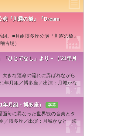
多座公演『川霧の橋』『Dream
番組。■月組博多座公演『川霧の橋』
』（稽古場）
「ひとでなし」より－（’21年月
、大きな運命の流れに弄ばれながら
21年月組／博多座／出演：月城かな
’21年月組・博多座）
字幕
場面毎に異なった世界観の音楽とダ
月組／博多座／出演：月城かなと、海