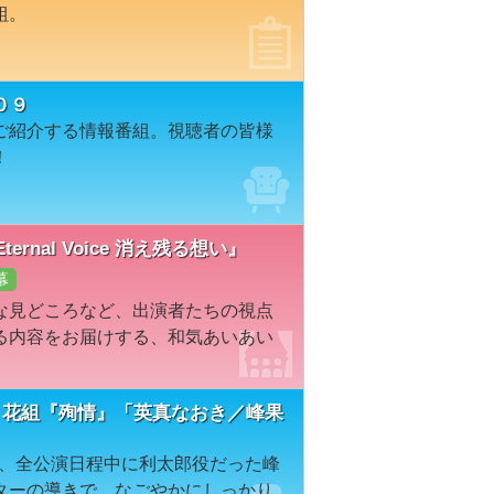
組。
０９
ご紹介する情報番組。視聴者の皆様
！
ernal Voice 消え残る想い』
幕
な見どころなど、出演者たちの視点
る内容をお届けする、和気あいあい
 花組『殉情』「英真なおき／峰果
』を、全公演日程中に利太郎役だった峰
ターの導きで、なごやかにしっかり