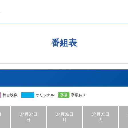
番組表
舞台映像
オリジナル
字幕
字幕あり
日
07月07日
07月08日
07月09日
日
月
火