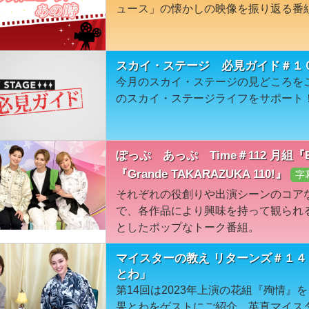
ュース」の懐かしの映像を振り返る番
スカイ・ステージ 必見ガイド＃１
今月のスカイ・ステージの見どころを
のスカイ・ステージライフをサポート
ぽっぷ あっぷ Time＃112 月組『Et
『Grande TAKARAZUKA 110!』
字
それぞれの役創りや出演シーンのコア
で、各作品により興味を持って観られ
としたポップなトーク番組。
マイスターの教え リターンズ＃１４
とわ」
第14回は2023年上演の花組『殉情
果とわをゲストにご紹介。英真マイス