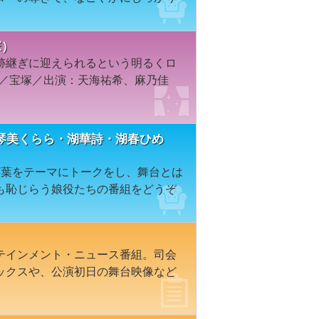
塚）
跡継ぎに迎えられるという明るくロ
組／宝塚／出演：天海祐希、麻乃佳
琴美くらら・湖華詩・湖春ひめ
言葉をテーマにトークをし、舞台とは
も恥じらう娘役たちの番組をどうぞ
テインメント・ニュース番組。司会
ックスや、公演初日の舞台映像など