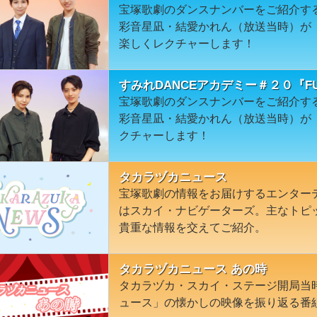
宝塚歌劇のダンスナンバーをご紹介す
彩音星凪・結愛かれん（放送当時）が
楽しくレクチャーします！
すみれDANCEアカデミー＃２０『FUL
宝塚歌劇のダンスナンバーをご紹介す
彩音星凪・結愛かれん（放送当時）が『F
クチャーします！
タカラヅカニュース
宝塚歌劇の情報をお届けするエンター
はスカイ・ナビゲーターズ。主なトピ
貴重な情報を交えてご紹介。
タカラヅカニュース あの時
タカラヅカ・スカイ・ステージ開局当
ュース」の懐かしの映像を振り返る番