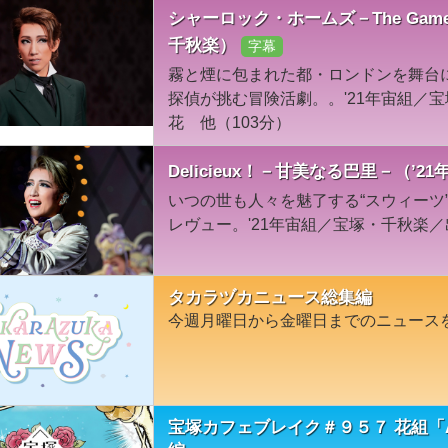
シャーロック・ホームズ－The Game I
千秋楽）
字幕
霧と煙に包まれた都・ロンドンを舞台
探偵が挑む冒険活劇。。'21年宙組／
花 他（103分）
Delicieux！－甘美なる巴里－（’
いつの世も人々を魅了する“スウィーツ
レヴュー。'21年宙組／宝塚・千秋楽
タカラヅカニュース総集編
今週月曜日から金曜日までのニュース
宝塚カフェブレイク＃９５７ 花組「A F