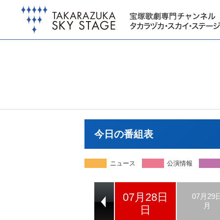
今日の番組表
ニュース
公演情報
07月28日
07月26日
07月27日
07月29
金
土
月
日