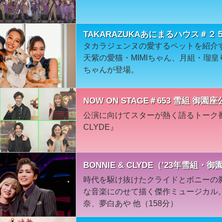
TAKARAZUKAあにまるハウス＃
タカラジェンヌの愛するペットを紹介
天紫の愛猫・MIMIちゃん、月組・瑠
ちゃんが登場。
NOW ON STAGE＃653 雪組 御園座
公演に向けてスターが熱く語るトーク番組
CLYDE』
BONNIE & CLYDE（’23年雪組・
時代を駆け抜けたクライドとボニーの
な音楽にのせて描く傑作ミュージカル。
奈、夢白あや 他（158分）