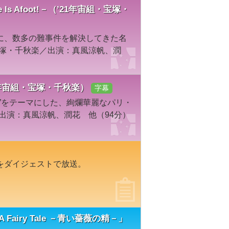
s Afoot!－（’21年宙組・宝塚・
に、数多の難事件を解決してきた名
宝塚・千秋楽／出演：真風涼帆、潤
21年宙組・宝塚・千秋楽）
字幕
”をテーマにした、絢爛華麗なパリ・
／出演：真風涼帆、潤花 他（94分）
をダイジェストで放送。
airy Tale －青い薔薇の精－」