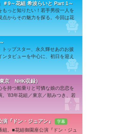
～花組 希波らいと Part 1～
をもっと知りたい！若手男役一人を
視点からその魅力を探る。今回は花
～
組・トップスター、永久輝せあのお披
インタビューを中心に、初日を迎え
東京 NHK収録）
心を持つ船乗りと可憐な娘の悲恋を
。'83年花組／東京／順みつき、若
御園座公演『ドン・ジュアン』
字幕
番組。■花組御園座公演『ドン・ジュ