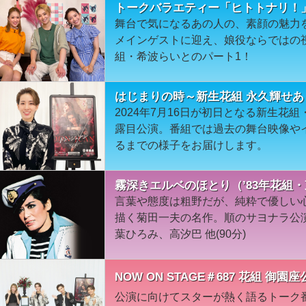
トークバラエティー「ヒトトナリ！」＃9
舞台で気になるあの人の、素顔の魅力
メインゲストに迎え、娘役ならではの
組・希波らいとのパート1！
はじまりの時～新生花組 永久輝せあ
2024年7月16日が初日となる新生花
露目公演。番組では過去の舞台映像や
るまでの様子をお届けします。
霧深きエルベのほとり（’83年花組・
言葉や態度は粗野だが、純粋で優しい
描く菊田一夫の名作。順のサヨナラ公演
葉ひろみ、高汐巴 他(90分)
NOW ON STAGE＃687 花組 
公演に向けてスターが熱く語るトーク