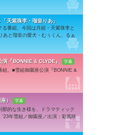
２５「天紫珠李・瑠皇りあ」
する番組。今回は月組・天紫珠李と
皇りあと瑠皇の愛犬・むぅくん、るぁ
公演『BONNIE & CLYDE』
字幕
。■雪組御園座公演『BONNIE &
御園座）
字幕
刹那的な生き様を、ドラマティック
'23年雪組／御園座／出演：彩風咲