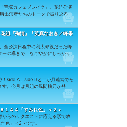
レビ「宝塚カフェブレイク」。花組公演
－』を当時出演者たちのトークで振り返る
 花組『殉情』「英真なおき／峰果
』を、全公演日程中に利太郎役だった峰
ターの導きで、なごやかにしっかり
ide-A、side-Bと二か月連続でそ
ます。今月は月組の風間柚乃が登
ION＃１４４「すみれ色」＜２＞
様からのリクエストに応える形で放
みれ色」＜2＞です。