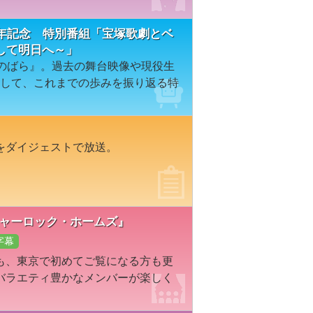
周年記念 特別番組「宝塚歌劇とベ
して明日へ～」
ユのばら』。過去の舞台映像や現役生
通して、これまでの歩みを振り返る特
をダイジェストで放送。
シャーロック・ホームズ』
字幕
も、東京で初めてご覧になる方も更
バラエティ豊かなメンバーが楽しく