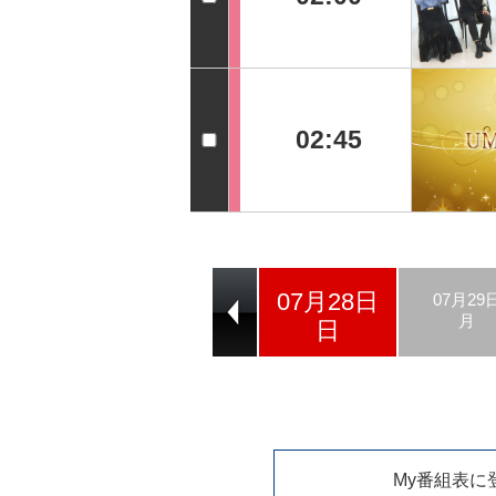
02:45
07月28日
07月26日
07月27日
07月29
金
土
月
日
My番組表に