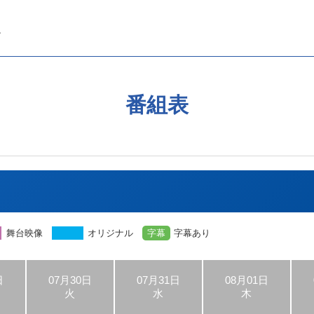
番組表
舞台映像
オリジナル
字幕
字幕あり
日
07月30日
07月31日
08月01日
火
水
木