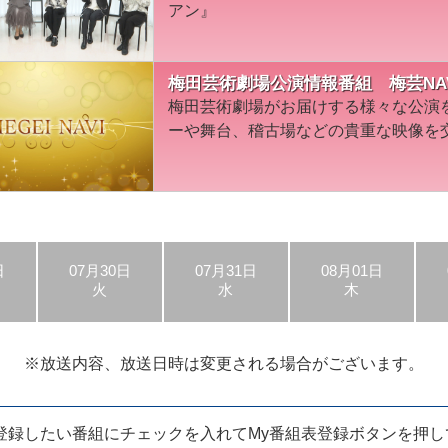
アン』
梅田芸術劇場公演情報番組 梅芸NA
梅田芸術劇場がお届けする様々な公演
ーや舞台、稽古場などの貴重な映像を
日
07月30日
07月31日
08月01日
火
水
木
※放送内容、放送日時は
変更される場合がございます。
登録したい番組に
チェックを入れてMy番組表登録ボタンを
押し