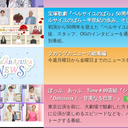
宝塚歌劇『ベルサイユのばら』50
ルサイユのばら～半世紀の歩み、そ
初演から50周年を迎えた『ベルサイ
徒、スタッフ、OGのインタビューを
別番組。
タカラヅカニュース総集編
今週月曜日から金曜日までのニュース
ぽっぷ あっぷ Time＃89宙組『
『Delicieux！－甘美なる巴里－』
東京公演を前に、大劇場で観劇した方
に公演が楽しめるエピソードなどを、
トークする番組。