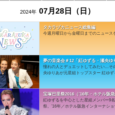
07月28日（日）
2024年
タカラヅカニュース総集編
今週月曜日から金曜日までのニュース
夢の音楽会＃12「紅ゆずる・瀬央ゆ
憧れの人とデュエットしてみたい…そ
央ゆりあが元星組トップスター 紅ゆ
宝塚巴里祭2016（’16年・ホテル
紅ゆずるを中心とした星組メンバー9名
祭。'16年／ホテル阪急インターナショ