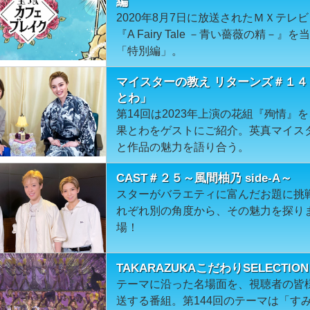
編
2020年8月7日に放送されたＭＸテ
『A Fairy Tale －青い薔薇の精
「特別編」。
マイスターの教え リターンズ＃１４
とわ」
第14回は2023年上演の花組『殉情
果とわをゲストにご紹介。英真マイス
と作品の魅力を語り合う。
CAST＃２５～風間柚乃 side-A～
スターがバラエティに富んだお題に挑戦！s
れぞれ別の角度から、その魅力を探り
場！
TAKARAZUKAこだわりSELECT
テーマに沿った名場面を、視聴者の皆
送する番組。第144回のテーマは「す