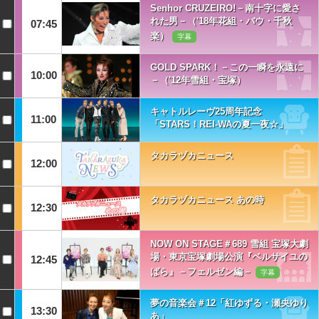
Senhor CRUZEIRO!－南十字に愛さ
れた男－（'18年花組・バウ・千秋
07:45
楽）
字幕
GOLD SPARK！－この一瞬を永遠に
10:00
－（'12年雪組・宝塚）
キャトルレーヴ25周年記念
11:00
「STARS！REI-WAの夏一夜☆」
タカラヅカニュース
12:00
タカラヅカニュース あの時
12:30
NOW ON STAGE＃689 雪組 宝塚大劇
場・東京宝塚劇場公演『ベルサイユの
12:45
ばら』－フェルゼン編－
字幕
夢の音楽会＃12「紅ゆずる・瀬央ゆり
13:30
あ」