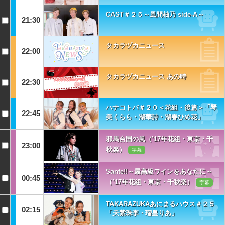
CAST＃２５～風間柚乃 side-A～
21:30
タカラヅカニュース
22:00
タカラヅカニュース あの時
22:30
ハナコトバ＃２０＜花組・後篇＞「琴
22:45
美くらら・湖華詩・湖春ひめ花」
邪馬台国の風（’17年花組・東京・千
23:00
秋楽）
字幕
Sante!!～最高級ワインをあなたに～
00:45
（’17年花組・東京・千秋楽）
字幕
TAKARAZUKAあにまるハウス＃２５
02:15
「天紫珠李・瑠皇りあ」