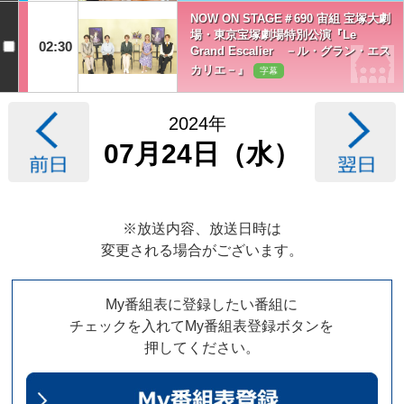
NOW ON STAGE＃690 宙組 宝塚大劇
場・東京宝塚劇場特別公演『Le
02:30
Grand Escalier －ル・グラン・エス
カリエ－』
字幕
2024年
07月24日（水）
※放送内容、放送日時は
変更される場合がございます。
My番組表に登録したい番組に
チェックを入れてMy番組表登録ボタンを
押してください。