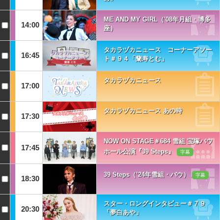
ME AND MY GIRL（'08年月組・博多
14:00
座）
タカラヅカニュース コーナーアソー
16:45
ト＃９４「蘭寿とむ」
タカラヅカニュース
17:00
タカラヅカニュース あの時
17:30
NOW ON STAGE＃684 雪組 宝塚バウ
17:45
ホール公演『39 Steps』
字幕
39 Steps（’24年雪組・バウ）
字幕
18:30
スター・ロングインタビュー＃７９
20:30
「夢白あや」