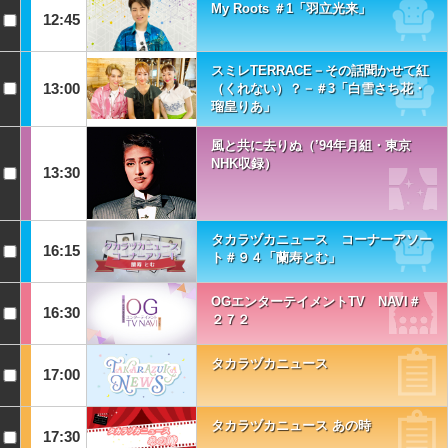
My Roots ＃1「羽立光来」
12:45
スミレTERRACE－その話聞かせて紅
13:00
（くれない）？－＃3「白雪さち花・
瑠皇りあ」
風と共に去りぬ（’94年月組・東京
NHK収録）
13:30
タカラヅカニュース コーナーアソー
16:15
ト＃９４「蘭寿とむ」
OGエンターテイメントTV NAVI＃
16:30
２７２
タカラヅカニュース
17:00
タカラヅカニュース あの時
17:30