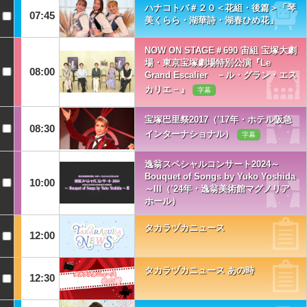
ハナコトバ＃２０＜花組・後篇＞「琴
07:45
美くらら・湖華詩・湖春ひめ花」
NOW ON STAGE＃690 宙組 宝塚大劇
場・東京宝塚劇場特別公演『Le
08:00
Grand Escalier －ル・グラン・エス
カリエ－』
字幕
宝塚巴里祭2017（’17年・ホテル阪急
08:30
インターナショナル）
字幕
逸翁スペシャルコンサート2024～
Bouquet of Songs by Yuko Yoshida
10:00
～III（’24年・逸翁美術館マグノリア
ホール）
タカラヅカニュース
12:00
タカラヅカニュース あの時
12:30