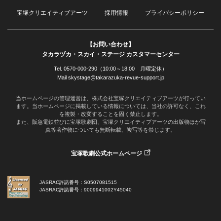
宝塚クリエイティブアーツ
採用情報
プライバシーポリシー
【お問い合わせ】
タカラヅカ・スカイ・ステージ カスタマーセンター
Tel. 0570-000-290（10:00～18:00 月曜定休）
Mail skystage@takarazuka-revue-support.jp
当ホームページの管理運営は、株式会社宝塚クリエイティブアーツが行ってい
ます。当ホームページに掲載している情報については、当社の許可なく、これ
を複製・改変することを固く禁止します。
また、阪急電鉄並びに宝塚歌劇団、宝塚クリエイティブアーツの出版物ほか写
真等著作物についても無断転載、複写等を禁じます。
宝塚歌劇公式ホームページ
JASRAC許諾番号：S0507081515
JASRAC許諾番号：9009941002Y45040