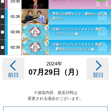
23:30
専科のお時間＃１３「瀬央ゆりあ／凛
01:30
城きら」
宝塚カフェブレイク＃９５０ 雪組
02:00
「ファントム」編
宝塚カフェブレイク＃９５１ 星組
02:30
「霧深きエルベのほとり」編
2024年
07月29日（月）
※放送内容、放送日時は
変更される場合がございます。