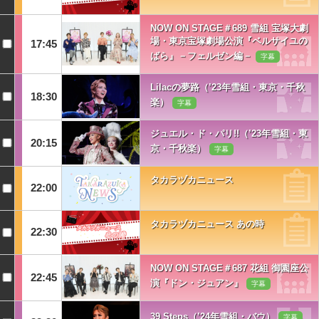
NOW ON STAGE＃689 雪組 宝塚大劇
場・東京宝塚劇場公演『ベルサイユの
17:45
ばら』－フェルゼン編－
字幕
Lilacの夢路（’23年雪組・東京・千秋
18:30
楽）
字幕
ジュエル・ド・パリ!!（’23年雪組・東
20:15
京・千秋楽）
字幕
タカラヅカニュース
22:00
タカラヅカニュース あの時
22:30
NOW ON STAGE＃687 花組 御園座公
22:45
演『ドン・ジュアン』
字幕
39 Steps（’24年雪組・バウ）
字幕