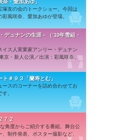
咲奈・愛加あゆ」
宝塚友の会のトークショー。今回は
の彩風咲奈、愛加あゆが登場。
・デュナンの生涯－（’10年雪組・
スイス人実業家アンリー・デュナン
／東京・新人公演／出演：彩風咲奈、
ート＃９３「蘭寿とむ」
ュースのコーナーを詰め合わせてお
です。
２７２
々な角度からご紹介する番組。舞台公
ー、制作発表、ポスター撮影など、