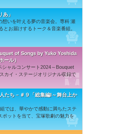
りあ」
の想いを叶える夢の音楽会。専科 瀬
ずるとお届けするトーク＆音楽番組。
of Songs by Yuko Yoshida
アホール）
シャルコンサート2024～Bouquet
IIIの模様をスカイ・ステージオリジナル収録で
る人たち－＃９「総集編I～舞台上か
番組では、華やかで感動に満ちたステ
スポットを当て、宝塚歌劇の魅力を