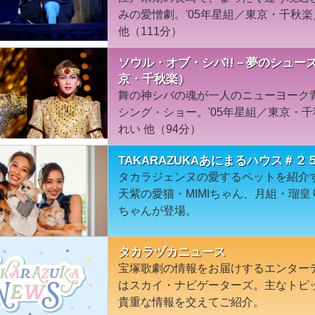
みの愛憎劇。'05年星組／東京・千秋
他（111分）
ソウル・オブ・シバ!!－夢のシューズ
京・千秋楽）
舞の神シバの魂が一人のニューヨーク
シング・ショー。'05年星組／東京・
れい 他（94分）
TAKARAZUKAあにまるハウス＃
タカラジェンヌの愛するペットを紹介
天紫の愛猫・MIMIちゃん、月組・瑠
ちゃんが登場。
タカラヅカニュース
宝塚歌劇の情報をお届けするエンター
はスカイ・ナビゲーターズ。主なトピ
貴重な情報を交えてご紹介。