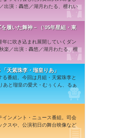
楽／出演：轟悠／湖月わたる、檀れい
を履いた舞神－（’05年星組・東
青年に吹き込まれ展開していくダン
千秋楽／出演：轟悠／湖月わたる、檀
２５「天紫珠李・瑠皇りあ」
する番組。今回は月組・天紫珠李と
皇りあと瑠皇の愛犬・むぅくん、るぁ
テインメント・ニュース番組。司会
ックスや、公演初日の舞台映像など