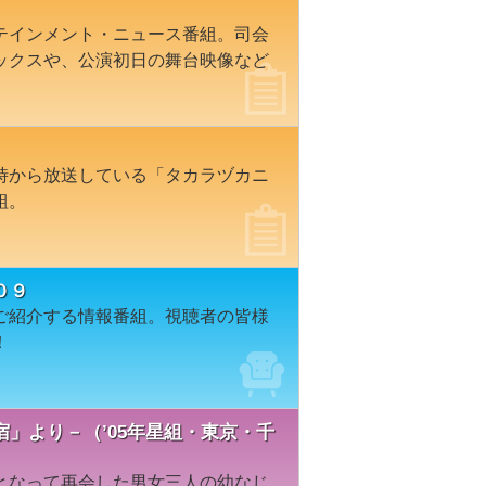
テインメント・ニュース番組。司会
ックスや、公演初日の舞台映像など
時から放送している「タカラヅカニ
組。
０９
ご紹介する情報番組。視聴者の皆様
！
」より－（’05年星組・東京・千
となって再会した男女三人の幼なじ