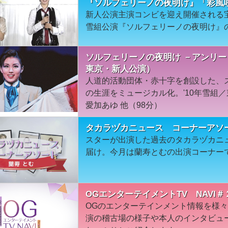
『ソルフェリーノの夜明け』「彩風
新人公演主演コンビを迎え開催される
雪組公演『ソルフェリーノの夜明け』
ソルフェリーノの夜明け －アンリー
東京・新人公演）
人道的活動団体・赤十字を創設した、
の生涯をミュージカル化。'10年雪組
愛加あゆ 他（98分）
タカラヅカニュース コーナーアソ
スターが出演した過去のタカラヅカニ
届け。今月は蘭寿とむの出演コーナー
OGエンターテイメントTV NAVI＃
OGのエンターテインメント情報を様
演の稽古場の様子や本人のインタビュ