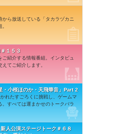
時から放送している「タカラヅカニ
組。
I＃１５３
をご紹介する情報番組。インタビュ
交えてご紹介します。
・小桜ほのか・天飛華音」Part 2
書かれたすごろくに挑戦し、ゲームマ
る。すべては運まかせのトークバラ
 新人公演ステージトーク＃６８