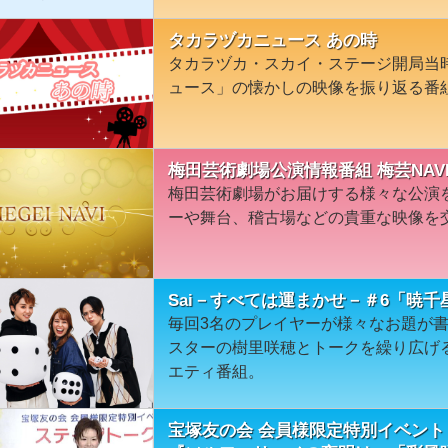
タカラヅカニュース あの時
タカラヅカ・スカイ・ステージ開局当
ュース」の懐かしの映像を振り返る番
梅田芸術劇場公演情報番組 梅芸NAV
梅田芸術劇場がお届けする様々な公演
ーや舞台、稽古場などの貴重な映像を
Sai－すべては運まかせ－＃6「暁千星
毎回3名のプレイヤーが様々なお題が
スターの樹里咲穂とトークを繰り広げ
エティ番組。
宝塚友の会 会員様限定特別イベント