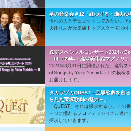
夢の音楽会＃12「紅ゆずる・瀬央ゆ
憧れの人とデュエットしてみたい…そ
央ゆりあが元星組トップスター 紅ゆ
逸翁スペシャルコンサート2024～Bouquet 
～III（’24年・逸翁美術館マグノリ
2024年3月31日に開催された、逸翁スペ
of Songs by Yuko Yoshida～
お届けします。
タカラヅカQUEST－宝塚歌劇を創
ら見た宝塚歌劇の魅力～」
「QUEST」それは探求する心。この
ージに携わるプロフェッショナル達に
探求していきます。