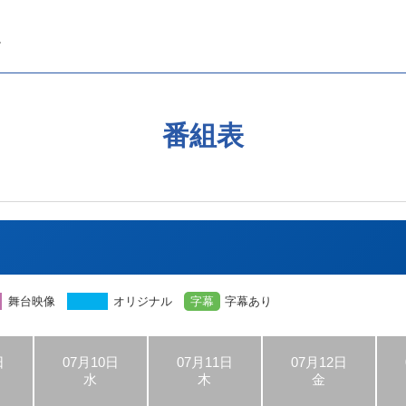
番組表
舞台映像
オリジナル
字幕
字幕あり
日
07月10日
07月11日
07月12日
水
木
金