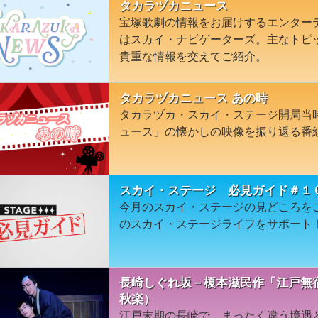
タカラヅカニュース
宝塚歌劇の情報をお届けするエンター
はスカイ・ナビゲーターズ。主なトピ
貴重な情報を交えてご紹介。
タカラヅカニュース あの時
タカラヅカ・スカイ・ステージ開局当
ュース」の懐かしの映像を振り返る番
スカイ・ステージ 必見ガイド＃１
今月のスカイ・ステージの見どころを
のスカイ・ステージライフをサポート
長崎しぐれ坂－榎本滋民作「江戸無宿
秋楽）
江戸末期の長崎で、まったく違う境遇