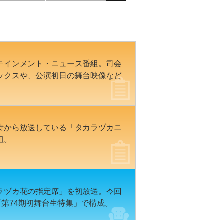
テインメント・ニュース番組。司会
ックスや、公演初日の舞台映像など
時から放送している「タカラヅカニ
組。
』
ラヅカ花の指定席」を初放送。今回
、「第74期初舞台生特集」で構成。