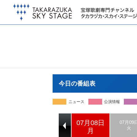
今日の番組表
ニュース
公演情報
07月08日
07月06日
07月07日
07月09
土
日
火
月