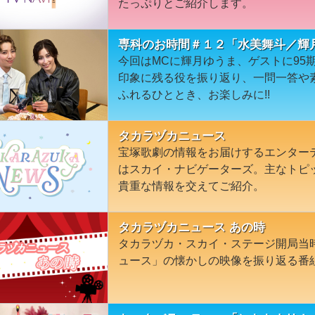
たっぷりとご紹介します。
専科のお時間＃１２「水美舞斗／輝
今回はMCに輝月ゆうま、ゲストに95
印象に残る役を振り返り、一問一答や
ふれるひととき、お楽しみに!!
タカラヅカニュース
宝塚歌劇の情報をお届けするエンター
はスカイ・ナビゲーターズ。主なトピ
貴重な情報を交えてご紹介。
タカラヅカニュース あの時
タカラヅカ・スカイ・ステージ開局当
ュース」の懐かしの映像を振り返る番