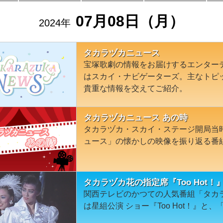
07月08日（月）
2024年
タカラヅカニュース
宝塚歌劇の情報をお届けするエンター
はスカイ・ナビゲーターズ。主なトピ
貴重な情報を交えてご紹介。
タカラヅカニュース あの時
タカラヅカ・スカイ・ステージ開局当
ュース」の懐かしの映像を振り返る番
タカラヅカ花の指定席『Too Hot！
関西テレビのかつての人気番組「タカ
は星組公演 ショー『Too Hot！』と