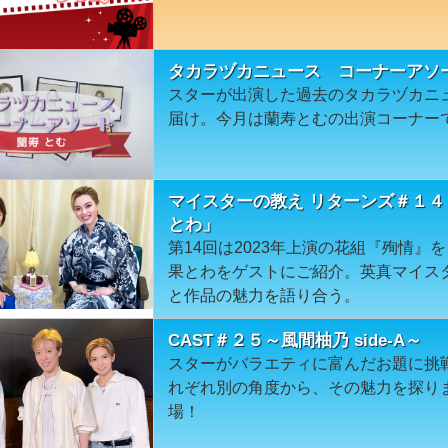
タカラヅカニュース コーナーアソ
スターが出演した過去のタカラヅカニ
届け。今月は蘭寿とむの出演コーナー
マイスターの教え リターンズ＃１４
とわ」
第14回は2023年上演の花組『殉情
果とわをゲストにご紹介。英真マイス
と作品の魅力を語り合う。
CAST＃２５～風間柚乃 side-A～
スターがバラエティに富んだお題に挑戦！s
れぞれ別の角度から、その魅力を探り
場！