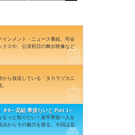
テインメント・ニュース番組。司会
ックスや、公演初日の舞台映像など
時から放送している「タカラヅカニ
組。
～花組 希波らいと Part 1～
をもっと知りたい！若手男役一人を
視点からその魅力を探る。今回は花