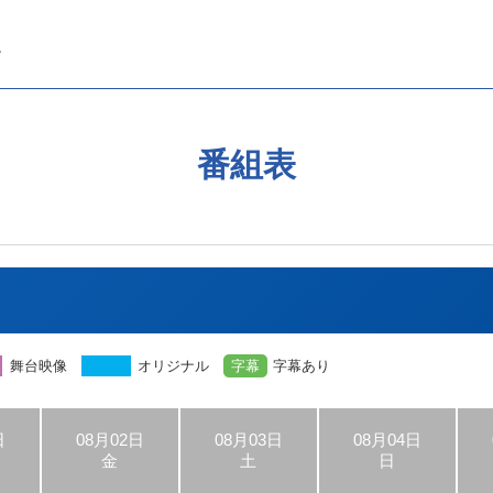
番組表
舞台映像
オリジナル
字幕
字幕あり
日
08月02日
08月03日
08月04日
金
土
日