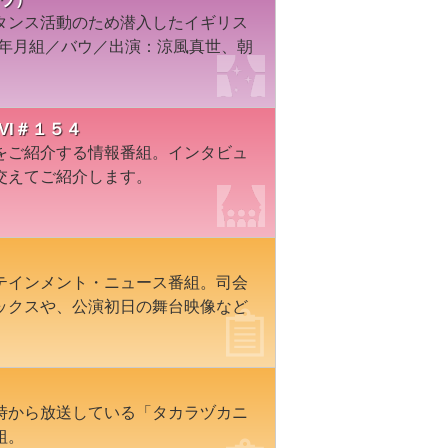
タンス活動のため潜入したイギリス
8年月組／バウ／出演：涼風真世、朝
VI＃１５４
をご紹介する情報番組。インタビュ
交えてご紹介します。
テインメント・ニュース番組。司会
ックスや、公演初日の舞台映像など
時から放送している「タカラヅカニ
組。