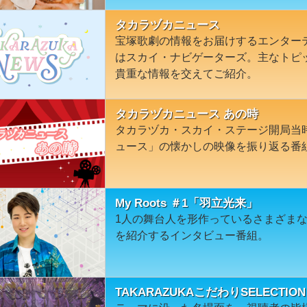
タカラヅカニュース
宝塚歌劇の情報をお届けするエンター
はスカイ・ナビゲーターズ。主なトピ
貴重な情報を交えてご紹介。
タカラヅカニュース あの時
タカラヅカ・スカイ・ステージ開局当
ュース」の懐かしの映像を振り返る番
My Roots ＃1「羽立光来」
1人の舞台人を形作っているさまざま
を紹介するインタビュー番組。
TAKARAZUKAこだわりSELECT