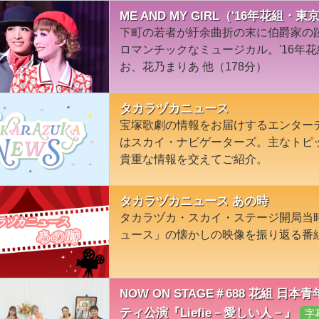
ME AND MY GIRL（'16年花組・
下町の若者が紆余曲折の末に伯爵家の
ロマンチックなミュージカル。'16年
お、花乃まりあ 他（178分）
タカラヅカニュース
宝塚歌劇の情報をお届けするエンター
はスカイ・ナビゲーターズ。主なトピ
貴重な情報を交えてご紹介。
タカラヅカニュース あの時
タカラヅカ・スカイ・ステージ開局当
ュース」の懐かしの映像を振り返る番
NOW ON STAGE＃688 花組 
ティ公演『Liefie－愛しい人－』
字