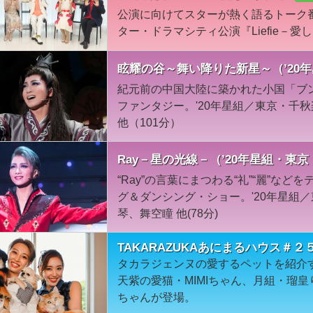
公演に向けてスターが熱く語るトーク
ター・ドラマシティ公演『Liefie－愛
眩耀の谷～舞い降りた新星～（’20
紀元前の中国大陸に築かれた小国「ブ
ファンタジー。'20年星組／東京・千秋
他（101分）
Ray－星の光線－（’20年星組・東
“Ray”の言葉にまつわる“礼”“麗”な
グ＆ダンシング・ショー。'20年星組／
琴、舞空瞳 他(78分)
TAKARAZUKAあにまるハウス＃
タカラジェンヌの愛するペットを紹介
天紫の愛猫・MIMIちゃん、月組・瑠
ちゃんが登場。