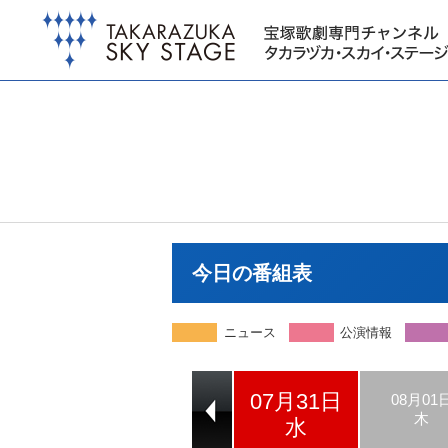
今日の番組表
ニュース
公演情報
07月31日
07月29日
07月30日
08月01
月
火
木
水