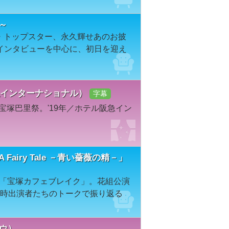
～
組・トップスター、永久輝せあのお披
インタビューを中心に、初日を迎え
阪急インターナショナル）
字幕
宝塚巴里祭。'19年／ホテル阪急イン
airy Tale －青い薔薇の精－」
レビ「宝塚カフェブレイク」。花組公演
－』を当時出演者たちのトークで振り返る
バウ）