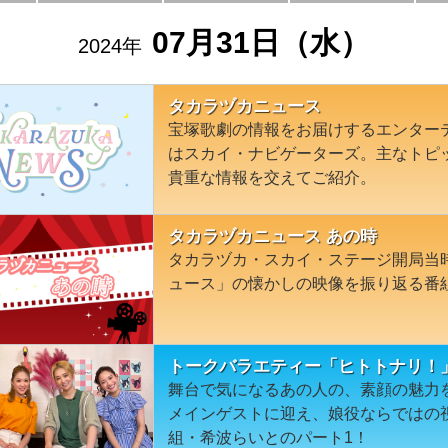
07月31日（水）
2024年
タカラヅカニュース
宝塚歌劇の情報をお届けするエンター
はスカイ・ナビゲーターズ。主なトピ
貴重な情報を交えてご紹介。
タカラヅカニュース あの時
タカラヅカ・スカイ・ステージ開局当
ュース」の懐かしの映像を振り返る番
トークバラエティー「ヒトトナリ！」＃9
舞台で気になるあの人の、素顔の魅力
メインゲストに迎え、娘役ならではの
組・希波らいとのパート1！