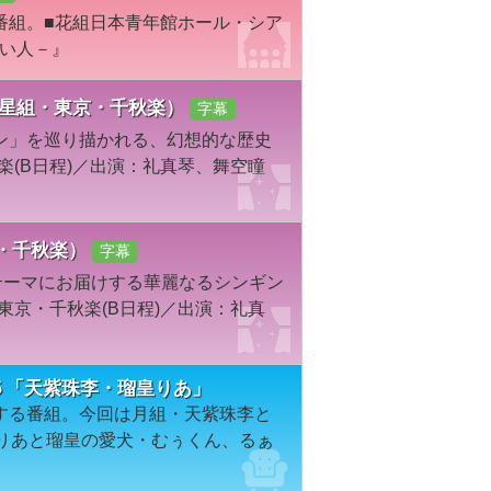
番組。■花組日本青年館ホール・シア
しい人－』
年星組・東京・千秋楽）
字幕
ン」を巡り描かれる、幻想的な歴史
楽(B日程)／出演：礼真琴、舞空瞳
京・千秋楽）
字幕
どをテーマにお届けする華麗なるシンギン
東京・千秋楽(B日程)／出演：礼真
２５「天紫珠李・瑠皇りあ」
する番組。今回は月組・天紫珠李と
皇りあと瑠皇の愛犬・むぅくん、るぁ