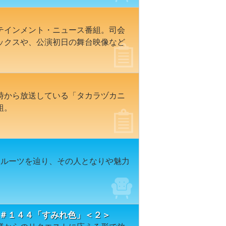
テインメント・ニュース番組。司会
ックスや、公演初日の舞台映像など
時から放送している「タカラヅカニ
組。
なルーツを辿り、その人となりや魅力
ION＃１４４「すみれ色」＜２＞