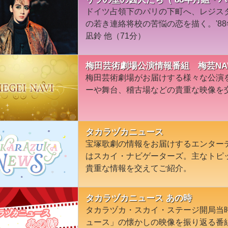
ドイツ占領下のパリの下町へ、レジス
の若き連絡将校の苦悩の恋を描く。'8
凪鈴 他（71分）
梅田芸術劇場公演情報番組 梅芸NA
梅田芸術劇場がお届けする様々な公演
ーや舞台、稽古場などの貴重な映像を
タカラヅカニュース
宝塚歌劇の情報をお届けするエンター
はスカイ・ナビゲーターズ。主なトピ
貴重な情報を交えてご紹介。
タカラヅカニュース あの時
タカラヅカ・スカイ・ステージ開局当
ュース」の懐かしの映像を振り返る番