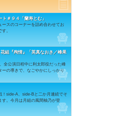
ート＃９４「蘭寿とむ」
ュースのコーナーを詰め合わせてお
です。
 花組『殉情』「英真なおき／峰果
』を、全公演日程中に利太郎役だった峰
ターの導きで、なごやかにしっかり
ide-A、side-Bと二か月連続でそ
ます。今月は月組の風間柚乃が登