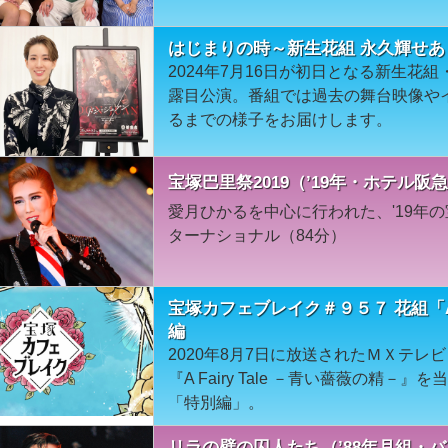
はじまりの時～新生花組 永久輝せあ
2024年7月16日が初日となる新生花
露目公演。番組では過去の舞台映像や
るまでの様子をお届けします。
宝塚巴里祭2019（’19年・ホテル
愛月ひかるを中心に行われた、'19年の
ターナショナル（84分）
宝塚カフェブレイク＃９５７ 花組「A F
編
2020年8月7日に放送されたＭＸテ
『A Fairy Tale －青い薔薇の精
「特別編」。
リラの壁の囚人たち（’88年月組・