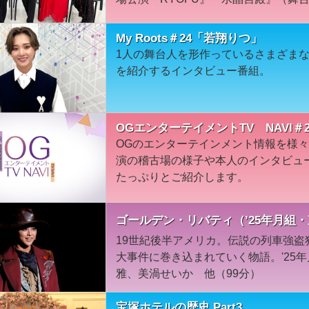
My Roots＃24「若翔りつ」
1人の舞台人を形作っているさまざま
を紹介するインタビュー番組。
OGエンターテイメントTV NAVI＃2
OGのエンターテインメント情報を様
演の稽古場の様子や本人のインタビュ
たっぷりとご紹介します。
ゴールデン・リバティ（’25年月組
19世紀後半アメリカ。伝説の列車強
大事件に巻き込まれていく物語。'25
雅、美渦せいか 他（99分）
宝塚ホテルの歴史 Part3