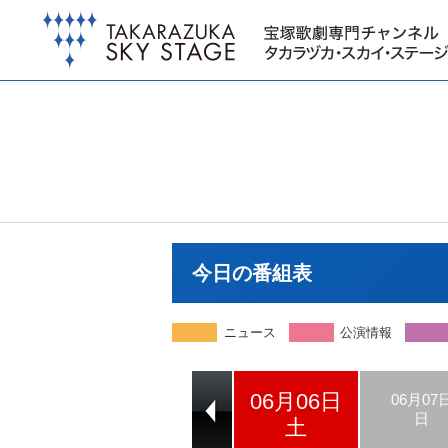
今日の番組表
ニュース
公演情報
06月06日
06月04日
06月05日
06月07
木
金
日
土