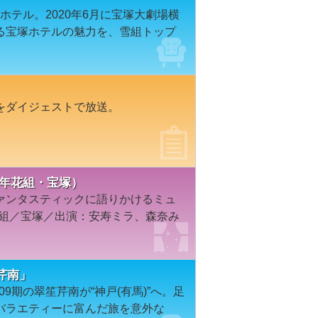
塚ホテル。2020年6月に宝塚大劇場横
る宝塚ホテルの魅力を、雪組トップ
をダイジェストで放送。
3年花組・宝塚）
ァンタスティックに語りかけるミュ
花組／宝塚／出演：安寿ミラ、森奈み
芹南」
09期の翠笙芹南が“神戸(有馬)”へ。足
バラエティーに富んだ旅を意外な