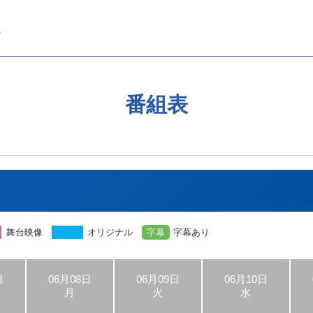
番組表
舞台映像
オリジナル
字幕
字幕あり
日
06月08日
06月09日
06月10日
月
火
水