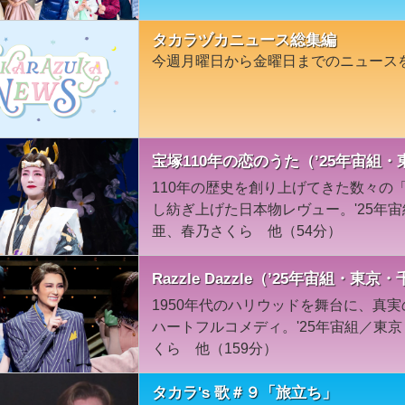
タカラヅカニュース総集編
今週月曜日から金曜日までのニュース
宝塚110年の恋のうた（’25年宙組
110年の歴史を創り上げてきた数々の
し紡ぎ上げた日本物レヴュー。'25年
亜、春乃さくら 他（54分）
Razzle Dazzle（’25年宙組・東京
1950年代のハリウッドを舞台に、真
ハートフルコメディ。'25年宙組／東
くら 他（159分）
タカラ's 歌＃９「旅立ち」