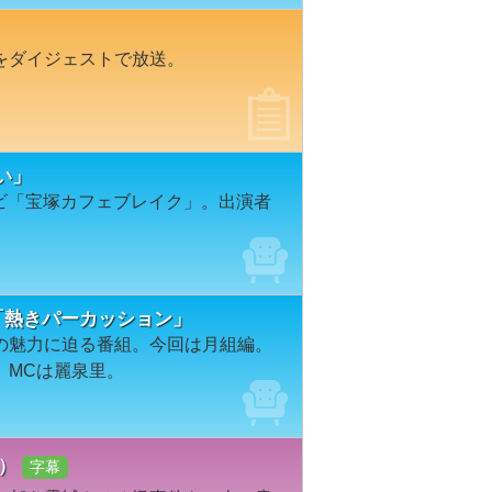
をダイジェストで放送。
い」
レビ「宝塚カフェブレイク」。出演者
n＃１６「熱きパーカッション」
の魅力に迫る番組。今回は月組編。
。MCは麗泉里。
）
字幕