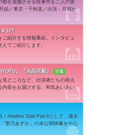
の都を震撼させる怪事件を二人の貴
年月組／東京・千秋楽／出演：月城か
＃177
をご紹介する情報番組。インタビュ
交えてご紹介します。
『RYOFU』『水晶宮殿』
字幕
な見どころなど、出演者たちの視点
る内容をお届けする、和気あいあい
ther Side Part 6として、過去
・24「聖乃あすか」の未公開映像を中心