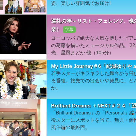
姿、楽しい雰囲気でお届け!
巡礼の年～リスト・フェレンツ、魂の
楽）
字幕
ヨーロッパで絶大な人気を博したピア
の葛藤を描いたミュージカル作品。'2
光、星風まどか 他（105分）
My Little Journey＃6「紀城ゆりや a
若手スターがキラキラした舞台から飛
る番組。旅先での出会いや発見に、ど
か。
Brilliant Dreams ＋NEXT＃２
「Brilliant Dreams」の「Pers
役スターにスポットを当て、魅力・個
風斗編の最終回。