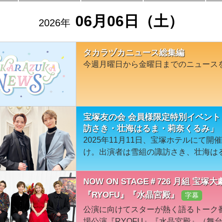
06月06日（土）
2026年
タカラヅカニュース総集編
今週月曜日から金曜日までのニュース
宝塚友の会 会員様限定特別イベント 
訪さき・壮海はるま・莉奈くるみ」
2025年11月11日、宝塚ホテルにて
け。出演者は雪組の諏訪さき、壮海は
NOW ON STAGE＃726 月組 
『RYOFU』『水晶宮殿』
字幕
公演に向けてスターが熱く語るトーク
場公演『RYOFU』『水晶宮殿』（舞