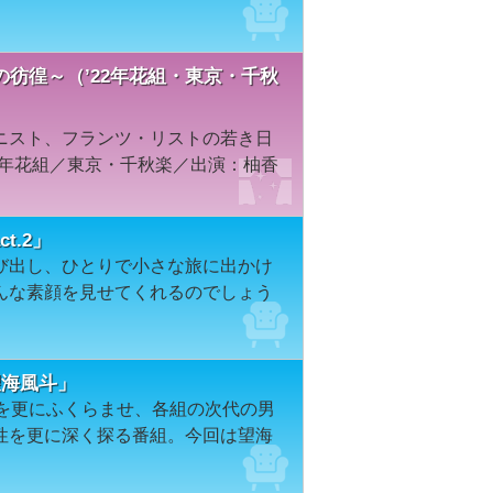
彷徨～（’22年花組・東京・千秋
ニスト、フランツ・リストの若き日
2年花組／東京・千秋楽／出演：柚香
ct.2」
び出し、ひとりで小さな旅に出かけ
んな素顔を見せてくれるのでしょう
４「望海風斗」
onal」編を更にふくらませ、各組の次代の男
性を更に深く探る番組。今回は望海