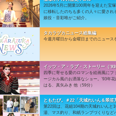
2026年5月に開業100周年を迎えた宝
に移転したのちも多くの人々に愛され
娘役・音彩唯がご紹介。
タカラヅカニュース総集編
今週月曜日から金曜日までのニュース
イッツ・ア・ラブ・ストーリー（’9
四季に寄せる愛のロマンを絵画風にフ
ージカル風のお洒落なショー。'93年
はる、真矢みき 他（59分）
ともたび。＃22「天城れいん＆翠笙
第22回は、花組104期の天城れいんと1
湯、マス釣り、和紙ランプづくりなど