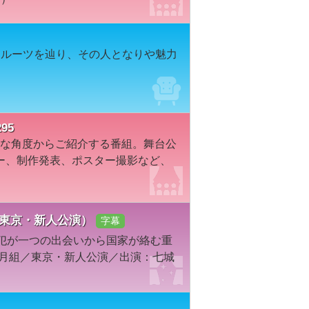
なルーツを辿り、その人となりや魅力
95
々な角度からご紹介する番組。舞台公
ー、制作発表、ポスター撮影など、
・東京・新人公演）
字幕
盗犯が一つの出会いから国家が絡む重
年月組／東京・新人公演／出演：七城