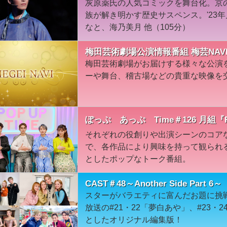
灰原薬氏の人気コミックを舞台化。京
族が解き明かす歴史サスペンス。'23
なと、海乃美月 他（105分）
梅田芸術劇場公演情報番組 梅芸NAVI
梅田芸術劇場がお届けする様々な公演
ーや舞台、稽古場などの貴重な映像を
ぽっぷ あっぷ Time＃126 月組
それぞれの役創りや出演シーンのコア
で、各作品により興味を持って観られ
としたポップなトーク番組。
CAST＃48～Another Side Part 6～
スターがバラエティに富んだお題に挑戦！Ano
放送の#21・22「夢白あや」、#23
としたオリジナル編集版！