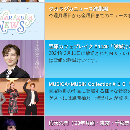
タカラヅカニュース総集編
今週月曜日から金曜日までのニュース
宝塚カフェブレイク＃1140「咲城け
2024年2月11日に放送されたＭＸテ
は雪組の咲城けいです。
MUSICA×MUSIK Collectio
宝塚歌劇の作品に登場する様々な音楽
ゲストには風間柚乃・瑠皇りあが登場
応天の門（’23年月組・東京・千秋楽