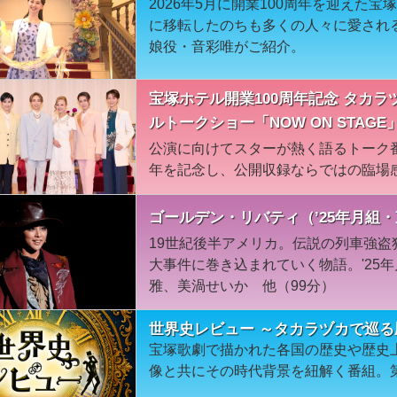
2026年5月に開業100周年を迎えた宝
に移転したのちも多くの人々に愛され
娘役・音彩唯がご紹介。
宝塚ホテル開業100周年記念 タカ
ルトークショー「NOW ON STAGE
公演に向けてスターが熱く語るトーク番
年を記念し、公開収録ならではの臨場
ゴールデン・リバティ（’25年月組
19世紀後半アメリカ。伝説の列車強
大事件に巻き込まれていく物語。'25
雅、美渦せいか 他（99分）
世界史レビュー ～タカラヅカで巡る
宝塚歌劇で描かれた各国の歴史や歴史
像と共にその時代背景を紐解く番組。