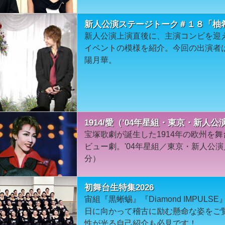
新人公演ステージトーク＃１８「柚
新人公演上演直後に、主演コンビを迎
イベントの模様を紹介。今回の出演者は
陽月華。
1914/愛（’04年星組・東京・新人公
宝塚歌劇が誕生した1914年の欧州を
ビュー劇。'04年星組／東京・新人公演
分）
初舞台生特集2026
宙組『黒蜥蜴』『Diamond IMPUL
日に向かって稽古に励む懸命な姿をご
性が光る自己紹介も必見です！