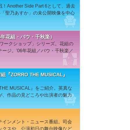
ther Side Part 6として、過去
・24「聖乃あすか」の未公開映像を中心
（’06年花組・バウ・千秋楽）
・ワークショップ」シリーズ。花組の
ージ。'06年花組／バウ・千秋楽／
ZORRO THE MUSICAL』
THE MUSICAL』をご紹介。英真な
が、作品の見どころや出演者の魅力
テインメント・ニュース番組。司会
ックスや、公演初日の舞台映像など