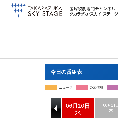
今日の番組表
ニュース
公演情報
06月10日
06月08日
06月09日
06月11
月
火
木
水