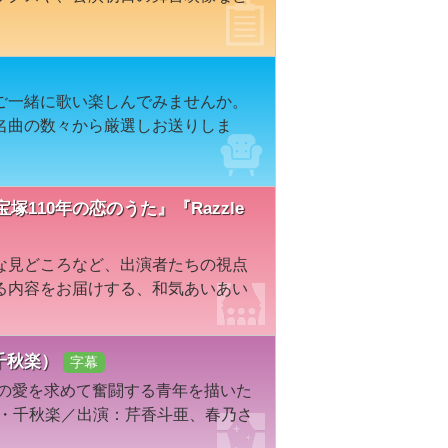
」
ご一緒に歌い楽しんでみませんか。
名曲の数々から厳選しお送りしま
宝塚110年の恋のうた』『Razzle
な見どころなど、出演者たちの視点
る内容をお届けする、和気あいあい
・千秋楽）
字幕
実の愛を求めて奮闘する青年を描いた
京・千秋楽／出演：芹香斗亜、春乃さ