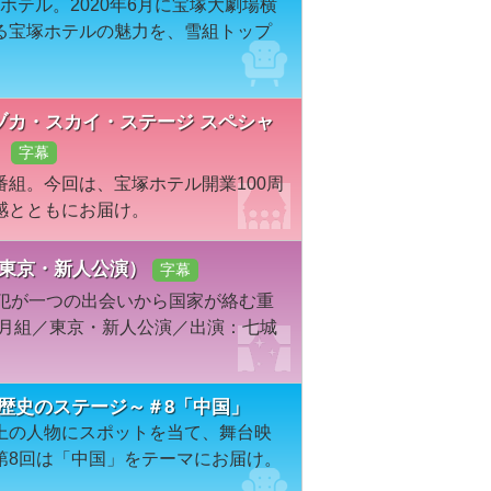
塚ホテル。2020年6月に宝塚大劇場横
る宝塚ホテルの魅力を、雪組トップ
ラヅカ・スカイ・ステージ スペシャ
」
字幕
組。今回は、宝塚ホテル開業100周
感とともにお届け。
・東京・新人公演）
字幕
盗犯が一つの出会いから国家が絡む重
年月組／東京・新人公演／出演：七城
歴史のステージ～＃8「中国」
上の人物にスポットを当て、舞台映
第8回は「中国」をテーマにお届け。