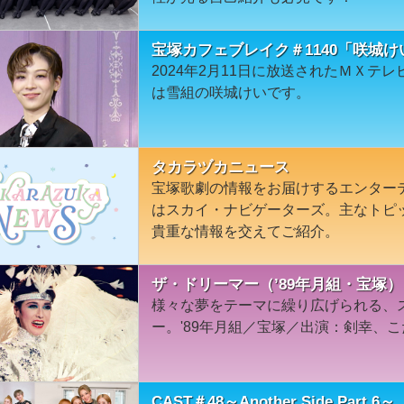
宝塚カフェブレイク＃1140「咲城け
2024年2月11日に放送されたＭＸテ
は雪組の咲城けいです。
タカラヅカニュース
宝塚歌劇の情報をお届けするエンター
はスカイ・ナビゲーターズ。主なトピ
貴重な情報を交えてご紹介。
ザ・ドリーマー（’89年月組・宝塚）
様々な夢をテーマに繰り広げられる、
ー。'89年月組／宝塚／出演：剣幸、こ
CAST＃48～Another Side Part 6～