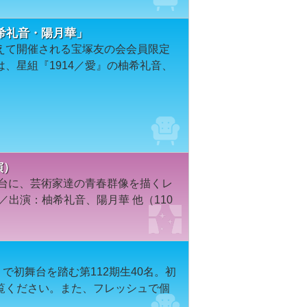
希礼音・陽月華」
えて開催される宝塚友の会会員限定
、星組『1914／愛』の柚希礼音、
演）
舞台に、芸術家達の青春群像を描くレ
／出演：柚希礼音、陽月華 他（110
SE』で初舞台を踏む第112期生40名。初
覧ください。また、フレッシュで個