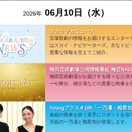
06月10日（水）
2026年
タカラヅカニュース
宝塚歌劇の情報をお届けするエンター
はスカイ・ナビゲーターズ。主なトピ
貴重な情報を交えてご紹介。
梅田芸術劇場公演情報番組 梅芸NAVI
梅田芸術劇場がお届けする様々な公演
ーや舞台、稽古場などの貴重な映像を
Youngプラス＃106「一乃凜・相星
各組の将来を担う若手にスポットを当て
月組の一乃凜と相星旬が登場します。