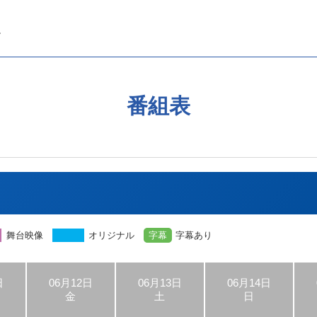
番組表
舞台映像
オリジナル
字幕
字幕あり
日
06月12日
06月13日
06月14日
金
土
日