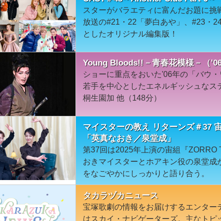
スターがバラエティに富んだお題に挑戦！Ano
放送の#21・22「夢白あや」、#23
としたオリジナル編集版！
Young Bloods!!－青春花模様－
ショーに重点をおいた'06年の「バウ
若手を中心としたエネルギッシュなステ
桐生園加 他（148分）
マイスターの教え リターンズ＃37 宙組『
「英真なおき／泉堂成」
第37回は2025年上演の宙組『ZORRO 
おきマイスターとホアキン役の泉堂成
をなごやかにしっかりと語り合う。
タカラヅカニュース
宝塚歌劇の情報をお届けするエンター
はスカイ・ナビゲーターズ。主なトピ