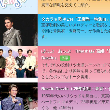
貴重な情報を交えてご紹介。
タカラ's 歌＃144「玉麻尚一特集III
宝塚歌劇の美しいメロディーと歌詞を
今回は音楽家「玉麻尚一」が作曲した
す。
ぽっぷ あっぷ Time＃117 宙組『
Dazzle』
字幕
それぞれの役創りや出演シーンのコア
で、各作品により興味を持って観られ
としたポップなトーク番組。
Razzle Dazzle（’25年宙組・東京
1950年代のハリウッドを舞台に、真
ハートフルコメディ。'25年宙組／東
くら 他（159分）