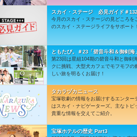
スカイ・ステージ 必見ガイド＃13
今月のスカイ・ステージの見どころを
のスカイ・ステージライフをサポート
ともたび。＃23「碧音斗和＆御剣海
第23回は星組104期の碧音斗和と御剣
クに挑戦、大型犬カフェでモフモフの
しい旅を明るくお届け！
タカラヅカニュース
宝塚歌劇の情報をお届けするエンター
はスカイ・ナビゲーターズ。主なトピ
貴重な情報を交えてご紹介。
宝塚ホテルの歴史 Part3