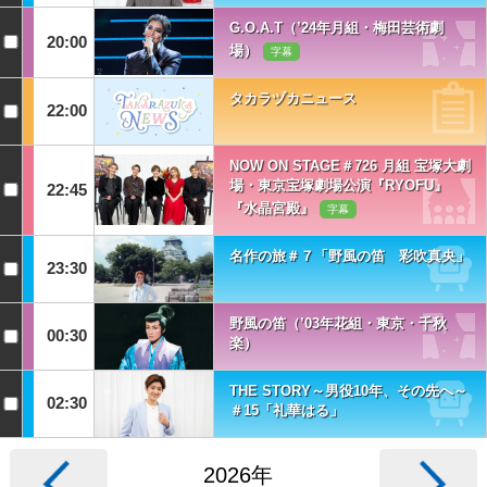
G.O.A.T（’24年月組・梅田芸術劇
20:00
場）
字幕
タカラヅカニュース
22:00
NOW ON STAGE＃726 月組 宝塚大劇
場・東京宝塚劇場公演『RYOFU』
22:45
『水晶宮殿』
字幕
名作の旅＃７「野風の笛 彩吹真央」
23:30
野風の笛（’03年花組・東京・千秋
00:30
楽）
THE STORY～男役10年、その先へ～
02:30
＃15「礼華はる」
2026年