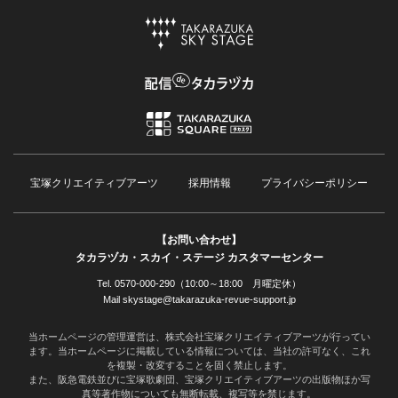
宝塚クリエイティブアーツ
採用情報
プライバシーポリシー
【お問い合わせ】
タカラヅカ・スカイ・ステージ カスタマーセンター
Tel. 0570-000-290（10:00～18:00 月曜定休）
Mail skystage@takarazuka-revue-support.jp
当ホームページの管理運営は、株式会社宝塚クリエイティブアーツが行ってい
ます。当ホームページに掲載している情報については、当社の許可なく、これ
を複製・改変することを固く禁止します。
また、阪急電鉄並びに宝塚歌劇団、宝塚クリエイティブアーツの出版物ほか写
真等著作物についても無断転載、複写等を禁じます。