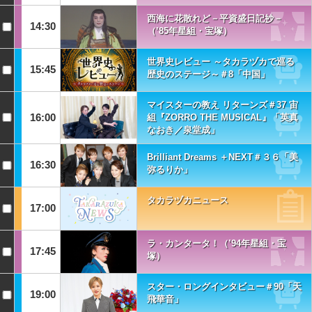
西海に花散れど－平資盛日記抄－
14:30
（’85年星組・宝塚）
世界史レビュー ～タカラヅカで巡る
15:45
歴史のステージ～＃8「中国」
マイスターの教え リターンズ＃37 宙
16:00
組『ZORRO THE MUSICAL』「英真
なおき／泉堂成」
Brilliant Dreams ＋NEXT＃３６「美
16:30
弥るりか」
タカラヅカニュース
17:00
ラ・カンタータ！（’94年星組・宝
17:45
塚）
スター・ロングインタビュー＃90「天
19:00
飛華音」