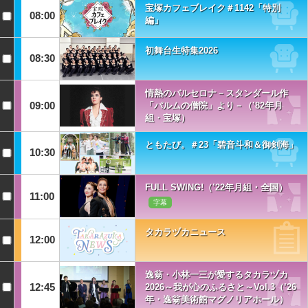
宝塚カフェブレイク＃1142「特別
08:00
編」
初舞台生特集2026
08:30
情熱のバルセロナ－スタンダール作
09:00
「パルムの僧院」より－（’82年月
組・宝塚）
ともたび。＃23「碧音斗和＆御剣海」
10:30
FULL SWING!（’22年月組・全国）
11:00
字幕
タカラヅカニュース
12:00
逸翁・小林一三が愛するタカラヅカ
12:45
2026～我が心のふるさと～Vol.3（’26
年・逸翁美術館マグノリアホール）