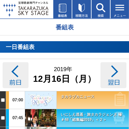
番組表
一日番組表
2019年
12月16日（月）
タカラヅカニュース
07:00
いにしえ逍遥・旅タカラジェンヌ 極
07:45
＃48「総集編2019」＜２＞