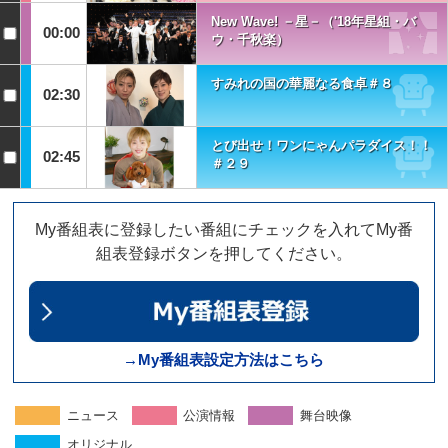
New Wave! －星－（'18年星組・バ
00:00
ウ・千秋楽）
すみれの国の華麗なる食卓＃８
02:30
とび出せ！ワンにゃんパラダイス！！
02:45
＃２９
My番組表に登録したい番組にチェックを入れてMy番
組表登録ボタンを押してください。
→My番組表設定方法はこちら
ニュース
公演情報
舞台映像
オリジナル