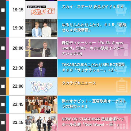
スカイ・ステージ 必見ガイド＃５４
19:15
ゆるりふんわりふたり。＃１５「彩海
19:30
せら＆天飛華音」
轟悠ディナーショー「Yu 35, A new
20:00
world」('19年・ホテル阪急インター
ナショナル)
TAKARAZUKAこだわりSELECTION
21:30
＃９０「サヨナラショー」＜2＞
タカラヅカニュース
22:00
夢のオケピット～宝塚歌劇オーケスト
22:45
ラの魅力～＃１
NOW ON STAGE#544 星組宝塚バウ
23:15
ホール公演『New Wave! －星－』