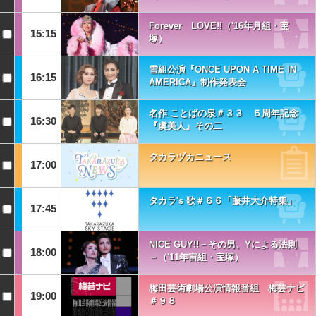
Forever LOVE!!（'16年月組・宝
15:15
塚）
雪組公演『ONCE UPON A TIME IN
16:15
AMERICA』制作発表会
名作 ことばの泉＃３３ ５周年記念
16:30
『虞美人』その二
タカラヅカニュース
17:00
タカラ's 歌＃６６「藤井大介特集」
17:45
NICE GUY!!－その男、Yによる法則
18:00
－（'11年宙組・宝塚）
梅田芸術劇場公演情報番組 梅芸ナビ
19:00
＃９８