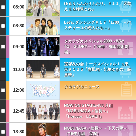
ゆるりふんわりふたり。＃１１「天華
08:00
えま＆峰果とわ」
Let's♪ダンシング＃１７『1789 －バ
08:30
スティーユの恋人たち－』
タカラヅカスペシャル2009～WAY
09:00
TO GLORY～（’09年・梅田芸術劇
場）
宝塚友の会 トークスペシャルｉｎ東
11:00
京＃１２５「彩凪翔・妃華ゆきの・綾
凰華」
タカラヅカニュース
12:00
NOW ON STAGE#483 月組
12:45
『NOBUNAGA＜信長＞』
『Forever LOVE!!』
NOBUNAGA＜信長＞ －下天の夢－
13:30
（'16年月組・宝塚）