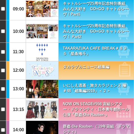
キャトルレーヴ25周年記念特別番組
09:00
みんな大好き GO×GO キャトルレー
ヴ！Part1
キャトルレーヴ25周年記念特別番組
10:00
みんな大好き GO×GO キャトルレー
ヴ！ Part2
TAKARAZUKA CAFE BREAK＃６９
11:30
５「星条海斗」
タカラヅカニュース総集編
12:00
いにしえ逍遥・旅タカラジェンヌ 極
13:00
＃48「総集編2019」＜２＞
NOW ON STAGE#558 宙組シアタ
13:15
ー・ドラマシティ・日本青年館ホール
公演『群盗-Die Rauber-』
群盗-Die Rauber-（'19年宙組・ドラマ
14:00
シティ）