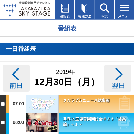
番組表
一日番組表
2019年
12月30日（月）
タカラヅカニュース総集編
07:00
JURIの宝塚音楽同好会＃３５「総集
08:00
編」＜１＞