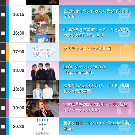
とび出せ！ワンにゃんパラダイス！！
16:15
＃２９
七海ひろきプロデュース「ときめきタ
16:30
カラヅカSTYLE」＃３
タカラヅカニュース総集編
17:00
Let's♪ダンシング＃３０
18:00
『Apasionado!!』
ゆるりふんわりふたり。＃１５「彩海
18:30
せら＆天飛華音」
宝塚巴里祭2019（'19年・ホテル阪急
19:00
インターナショナル）
宝塚クロニクル２０１９ Special「特
20:30
別編」