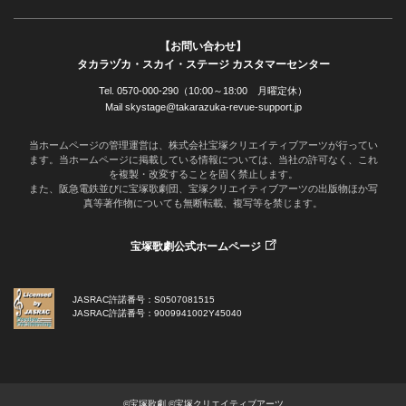
【お問い合わせ】
タカラヅカ・スカイ・ステージ カスタマーセンター
Tel. 0570-000-290（10:00～18:00 月曜定休）
Mail skystage@takarazuka-revue-support.jp
当ホームページの管理運営は、株式会社宝塚クリエイティブアーツが行ってい
ます。当ホームページに掲載している情報については、当社の許可なく、これ
を複製・改変することを固く禁止します。
また、阪急電鉄並びに宝塚歌劇団、宝塚クリエイティブアーツの出版物ほか写
真等著作物についても無断転載、複写等を禁じます。
宝塚歌劇公式ホームページ
JASRAC許諾番号：S0507081515
JASRAC許諾番号：9009941002Y45040
©宝塚歌劇 ©宝塚クリエイティブアーツ