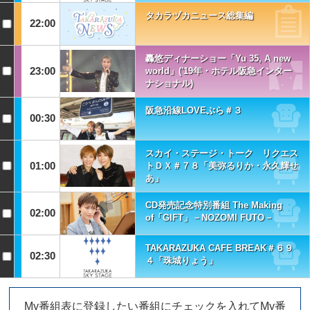
タカラヅカニュース総集編
22:00
轟悠ディナーショー「Yu 35, A new
23:00
world」('19年・ホテル阪急インター
ナショナル)
阪急沿線LOVEぶら＃３
00:30
スカイ・ステージ・トーク リクエス
01:00
トＤＸ＃７８「美弥るりか・永久輝せ
あ」
CD発売記念特別番組 The Making
02:00
of「GIFT」－NOZOMI FUTO－
TAKARAZUKA CAFE BREAK＃６９
02:30
４「珠城りょう」
My番組表に登録したい番組にチェックを入れてMy番