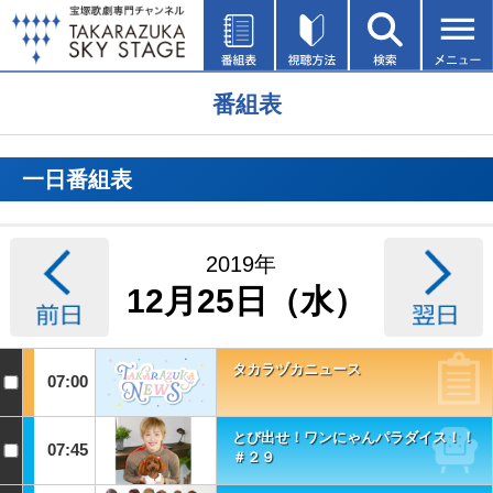
番組表
一日番組表
2019年
12月25日（水）
タカラヅカニュース
07:00
とび出せ！ワンにゃんパラダイス！！
07:45
＃２９