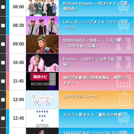
Brilliant Dreams ＋NEXT＃４１「彩
08:00
風咲奈」
Let's♪ダンシング＃２６『ガイズ＆ド
08:30
ールズ』
NOBUNAGA＜信長＞ －下天の夢－
09:00
（'16年月組・宝塚）
Forever LOVE!!（'16年月組・宝
10:45
塚）
梅田芸術劇場公演情報番組 梅芸ナビ
11:45
＃９９
タカラヅカニュース
12:00
タカラ's 歌＃６６「藤井大介特集」
12:45
TAKARAZUKAこだわりSELECTION