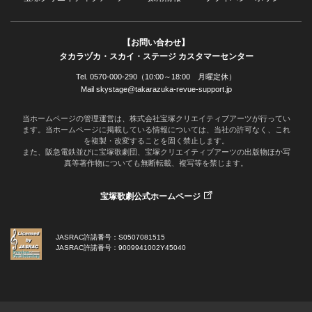
【お問い合わせ】
タカラヅカ・スカイ・ステージ カスタマーセンター
Tel. 0570-000-290（10:00～18:00 月曜定休）
Mail skystage@takarazuka-revue-support.jp
当ホームページの管理運営は、株式会社宝塚クリエイティブアーツが行ってい
ます。当ホームページに掲載している情報については、当社の許可なく、これ
を複製・改変することを固く禁止します。
また、阪急電鉄並びに宝塚歌劇団、宝塚クリエイティブアーツの出版物ほか写
真等著作物についても無断転載、複写等を禁じます。
宝塚歌劇公式ホームページ
JASRAC許諾番号：S0507081515
JASRAC許諾番号：9009941002Y45040