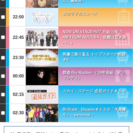
広・麗泉里」
タカラヅカニュース
22:00
NOW ON STAGE#577 月組公演『I
22:45
AM FROM AUSTRIA－故郷は甘き調
べ－』
映像で振り返る トップスターの軌跡
23:30
＃6
群盗-Die Rauber-（'19年宙組・ドラ
00:00
マシティ）
スカイ・ステージ 必見ガイド＃５４
02:15
Brilliant Dreams＃１３９「水美舞
02:30
斗」～personal～