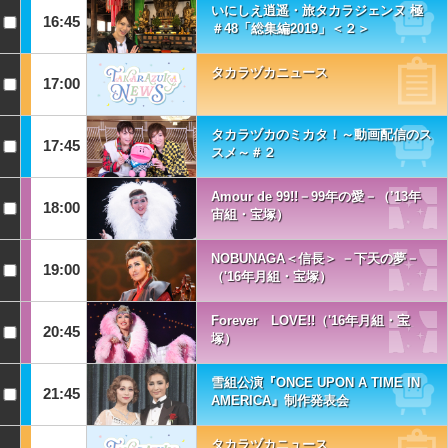
いにしえ逍遥・旅タカラジェンヌ 極
16:45
＃48「総集編2019」＜２＞
タカラヅカニュース
17:00
タカラヅカのミカタ！～動画配信のス
17:45
スメ～＃２
Amour de 99!!－99年の愛－（’13年
18:00
宙組・宝塚）
NOBUNAGA＜信長＞ －下天の夢－
19:00
（'16年月組・宝塚）
Forever LOVE!!（'16年月組・宝
20:45
塚）
雪組公演『ONCE UPON A TIME IN
21:45
AMERICA』制作発表会
タカラヅカニュース