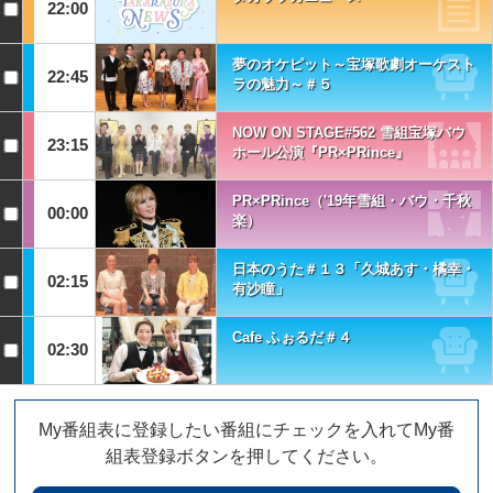
22:00
夢のオケピット～宝塚歌劇オーケスト
22:45
ラの魅力～＃５
NOW ON STAGE#562 雪組宝塚バウ
23:15
ホール公演『PR×PRince』
PR×PRince（'19年雪組・バウ・千秋
00:00
楽）
日本のうた＃１３「久城あす・橘幸・
02:15
有沙瞳」
Cafe ふぉるだ＃４
02:30
My番組表に登録したい番組にチェックを入れてMy番
組表登録ボタンを押してください。