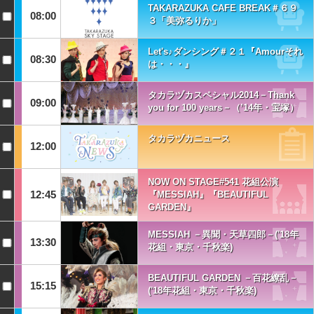
TAKARAZUKA CAFE BREAK＃６９
08:00
３「美弥るりか」
Let's♪ダンシング＃２１『Amourそれ
08:30
は・・・』
タカラヅカスペシャル2014－Thank
09:00
you for 100 years－（’14年・宝塚）
タカラヅカニュース
12:00
NOW ON STAGE#541 花組公演
12:45
『MESSIAH』『BEAUTIFUL
GARDEN』
MESSIAH －異聞・天草四郎－('18年
13:30
花組・東京・千秋楽)
BEAUTIFUL GARDEN －百花繚乱－
15:15
('18年花組・東京・千秋楽)