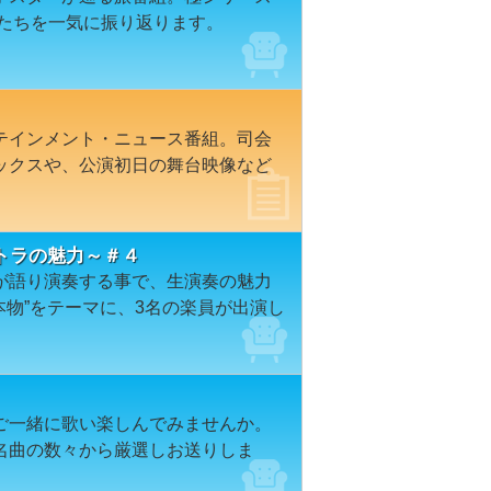
人たちを一気に振り返ります。
テインメント・ニュース番組。司会
ックスや、公演初日の舞台映像など
トラの魅力～＃４
が語り演奏する事で、生演奏の魅力
本物”をテーマに、3名の楽員が出演し
ご一緒に歌い楽しんでみませんか。
名曲の数々から厳選しお送りしま