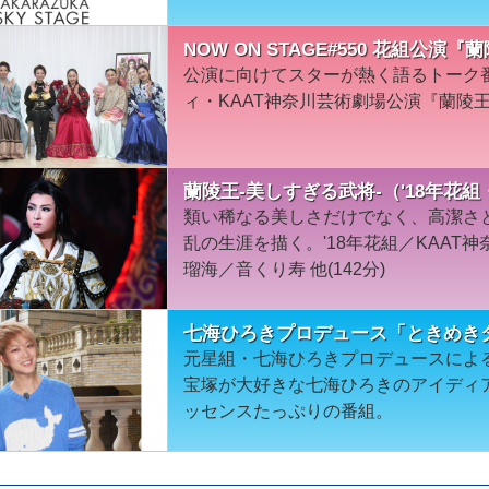
NOW ON STAGE#550 花組公
公演に向けてスターが熱く語るトーク
ィ・KAAT神奈川芸術劇場公演『蘭陵
蘭陵王-美しすぎる武将-（'18年花
類い稀なる美しさだけでなく、高潔さ
乱の生涯を描く。'18年花組／KAAT
瑠海／音くり寿 他(142分)
七海ひろきプロデュース「ときめきタ
元星組・七海ひろきプロデュースによる
宝塚が大好きな七海ひろきのアイディ
ッセンスたっぷりの番組。