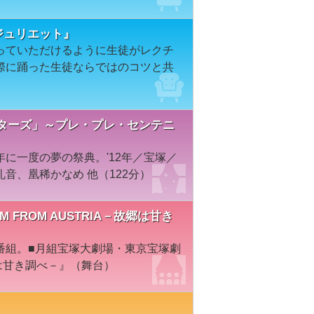
とジュリエット』
っていただけるように生徒がレクチ
際に踊った生徒ならではのコツと共
スターズ」～プレ・プレ・センテニ
に一度の夢の祭典。'12年／宝塚／
音、凰稀かなめ 他（122分）
 AM FROM AUSTRIA－故郷は甘き
番組。■月組宝塚大劇場・東京宝塚劇
故郷は甘き調べ－』（舞台）