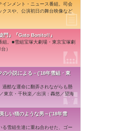
テインメント・ニュース番組。司会
ックスや、公演初日の舞台映像など
門』『Gato Bonito!!』
番組。■雪組宝塚大劇場・東京宝塚劇
（舞台）
の小説による－('18年雪組・東
、過酷な運命に翻弄されながらも懸
組／東京・千秋楽／出演：轟悠／望海
ト、美しい猫のような男～('18年雪
いる雪組生達に重ね合わせた、ゴー