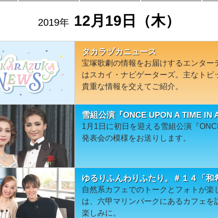
12月19日（木）
2019年
タカラヅカニュース
宝塚歌劇の情報をお届けするエンター
はスカイ・ナビゲーターズ。主なトピ
貴重な情報を交えてご紹介。
雪組公演『ONCE UPON A TIME I
1月1日に初日を迎える雪組公演『ONCE UP
発表会の模様をお送りします。
ゆるりふんわりふたり。＃１４「和
自然系カフェでのトークとフォトが楽
は、六甲マリンパークにあるカフェを
楽しみに。