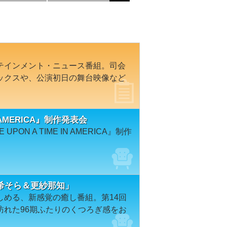
テインメント・ニュース番組。司会
ックスや、公演初日の舞台映像など
N AMERICA』制作発表会
ON A TIME IN AMERICA』制作
希そら＆更紗那知」
しめる、新感覚の癒し番組。第14回
訪れた96期ふたりのくつろぎ感をお