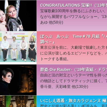
CONGRATULATIONS 宝塚!!（'1
宝塚歌劇100周年を飾るにふさわしい
ながら展開するパワフルなショー。'1
あゆ 他(58分)
ぽっぷ あっぷ Time＃78 月組『I 
調べ－』
東京公演を前に、大劇場で観劇した方
に公演が楽しめるエピソードなどを、
トークする番組。
群盗-Die Rauber-（'19年宙組・
自由と法の対立というテーマ性を持っ
の物語としてドラマティックに描く。'
香斗亜、天彩峰里 他(130分)
いにしえ逍遥・旅タカラジェンヌ 極＃
歴史と伝統が彩る美しい町並みを、若