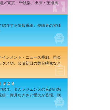
雪組／東京・千秋楽／出演：望海風
ご紹介する情報番組。視聴者の皆様
！
テインメント・ニュース番組。司会
ックスや、公演初日の舞台映像など
！＃２９
ご紹介。タカラジェンヌの素顔の魅
花組・舞月なぎさと愛犬が登場。咲