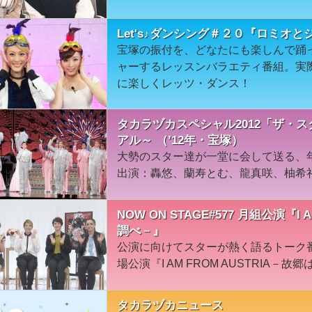
Let's♪ダンシング＃２０『ロミオ
宝塚の振付を、どなたにも楽しんで踊
ャーするレッスンバラエティ番組。実
に楽しくレッツ・ダンス！
タカラヅカスペシャル2012「ザ・
アル～ （’12年・宝塚）
大勢のスター達が一堂に会して送る、年
出演：轟悠、蘭寿とむ、龍真咲、柚希礼
NOW ON STAGE#577 月組公演『I
調べ－』
公演に向けてスターが熱く語るトーク
場公演『I AM FROM AUSTRIA－
タカラヅカニュース