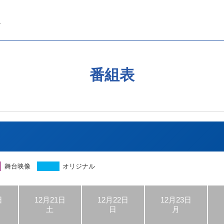
番組表
舞台映像
オリジナル
日
12月21日
12月22日
12月23日
土
日
月