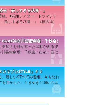
演『蘭陵王－美しすぎる武将－』
番組。■花組シアター・ドラマシテ
王－美しすぎる武将－』（稽古場）
組・KAAT神奈川芸術劇場・千秋楽）
と勇猛さを併せ持った武将が辿る波
神奈川芸術劇場・千秋楽／出演：凪七
カラヅカSTYLE」＃３
、新しいSTYLEの番組。今もなお
アを活かした、ときめきと潤いのエ