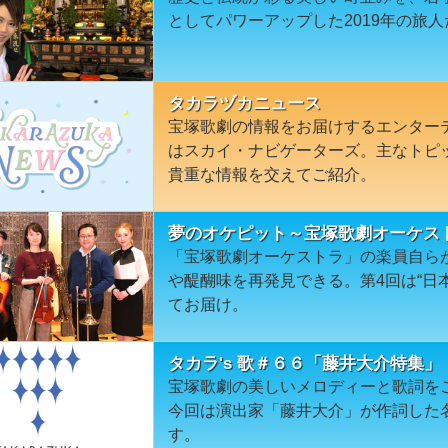
としてパワーアップした2019年の旅
タカラヅカニュース
宝塚歌劇の情報をお届けするエンター
はスカイ・ナビゲーターズ。主なトピ
貴重な情報を交えてご紹介。
夢のオケピット～宝塚歌劇オーケス
「宝塚歌劇オーケストラ」の楽員自ら
や醍醐味を再発見できる。第4回は“日
てお届け。
タカラ's 歌＃６６「藤井大介特集」
宝塚歌劇の美しいメロディーと歌詞を
今回は演出家「藤井大介」が作詞した
す。