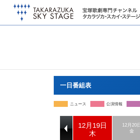
一日番組表
ニュース
公演情報
12月19日
12月17日
12月18日
12月20
火
水
金
木