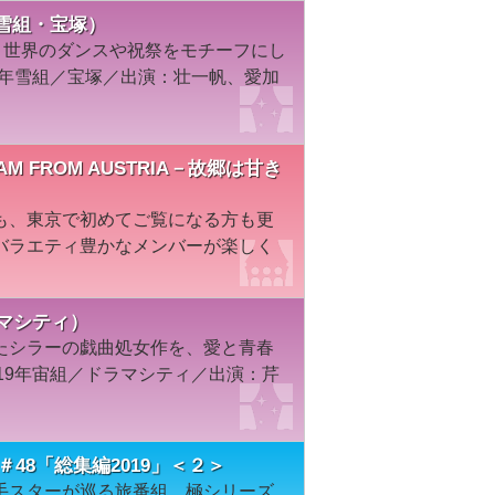
3年雪組・宝塚）
、世界のダンスや祝祭をモチーフにし
3年雪組／宝塚／出演：壮一帆、愛加
AM FROM AUSTRIA－故郷は甘き
も、東京で初めてご覧になる方も更
バラエティ豊かなメンバーが楽しく
ドラマシティ）
たシラーの戯曲処女作を、愛と青春
19年宙組／ドラマシティ／出演：芹
48「総集編2019」＜２＞
手スターが巡る旅番組。極シリーズ