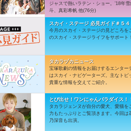
ジャスで熱いラテン・ショー。'18年
斗、真彩希帆 他(76分)
スカイ・ステージ 必見ガイド＃５４
今月のスカイ・ステージの見どころを
のスカイ・ステージライフをサポート
タカラヅカニュース
宝塚歌劇の情報をお届けするエンター
はスカイ・ナビゲーターズ。主なトピ
貴重な情報を交えてご紹介。
とび出せ！ワンにゃんパラダイス！
タカラジェンヌが自分の愛犬、愛猫を
力もたっぷりとご覧頂きます。今回は
乃深音も出演。