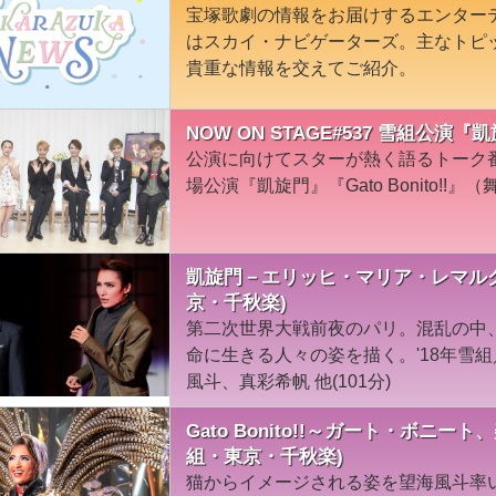
宝塚歌劇の情報をお届けするエンター
はスカイ・ナビゲーターズ。主なトピ
貴重な情報を交えてご紹介。
NOW ON STAGE#537 雪組公演『凱旋
公演に向けてスターが熱く語るトーク
場公演『凱旋門』『Gato Bonito!!』
凱旋門－エリッヒ・マリア・レマルク
京・千秋楽)
第二次世界大戦前夜のパリ。混乱の中
命に生きる人々の姿を描く。'18年雪
風斗、真彩希帆 他(101分)
Gato Bonito!!～ガート・ボニー
組・東京・千秋楽)
猫からイメージされる姿を望海風斗率