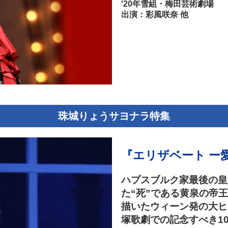
'20年雪組・梅田芸術劇場
出演：彩風咲奈 他
珠城りょうサヨナラ特集
『エリザベート ー
ハプスブルク家最後の皇
た“死”である黄泉の帝
描いたウィーン発の大ヒ
塚歌劇での記念すべき1