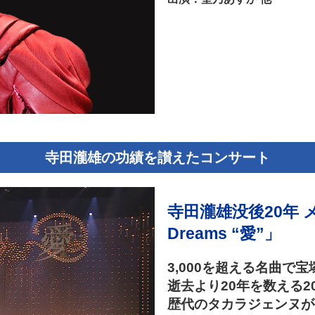
寺田瀧雄の功績を讃えたコンサート
寺田瀧雄没後20年 メ
Dreams “愛”」
3,000を超える名曲
逝去より20年を数える
歴代のタカラジェンヌが