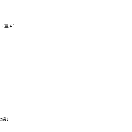
組・宝塚）
秋楽）