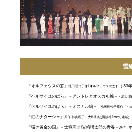
雪組
『オルフェウスの窓』
（’8
池田理代子作｢オルフェウスの窓｣
『ベルサイユのばら』－アンドレとオスカル編－
－池田理
『ベルサイユのばら』－オスカル編－
－池田理代子原作「ベ
『虹のナターシャ』
原作 林真理子・大和和紀(講談社｢mimi｣連載)
『猛き黄金の国』－士魂商才!岩崎彌太郎の青春－
原作：本