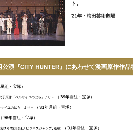
ト。
'21年・梅田芸術劇場
公演『CITY HUNTER』に
あわせて漫画原作作品
3年星組・宝塚）
（’89年雪組・宝塚）
代子原作「ベルサイユのばら」より－
（’91年月組・宝塚）
ルサイユのばら」より－
（’96年雪組・宝塚）
（’01年雪組・宝塚）
宮ひろ志(集英社｢ビジネスジャンプ｣連載)