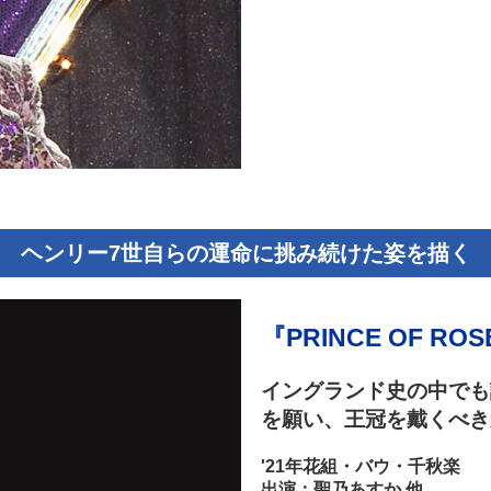
ヘンリー7世自らの運命に挑み続けた姿を描く
『PRINCE OF 
イングランド史の中でも
を願い、王冠を戴くべき
'21年花組・バウ・千秋楽
出演：聖乃あすか 他