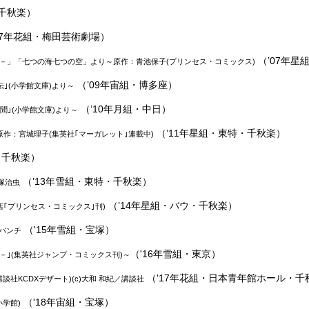
・千秋楽）
07年花組・梅田芸術劇場）
（’07年星
－」「七つの海七つの空」より～
原作：青池保子(プリンセス・コミックス)
（’09年宙組・博多座）
｣(小学館文庫)より～
（’10年月組・中日）
聞｣(小学館文庫)より～
（’11年星組・東特・千秋楽）
原作：宮城理子(集英社｢マーガレット｣連載中)
・千秋楽）
（’13年雪組・東特・千秋楽）
塚治虫
（’14年星組・バウ・千秋楽）
店｢プリンセス・コミックス｣刊)
（'15年雪組・宝塚）
パンチ
（'16年雪組・東京）
－｣(集英社ジャンプ・コミックス刊)～
（'17年花組・日本青年館ホール・千
談社KCDXデザート)(c)大和 和紀／講談社
（'18年宙組・宝塚）
小学館)