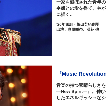
一家を滅ぼされた青年の
令嬢との愛を得て、やが
に描く。
'20年雪組・梅田芸術劇場
出演：彩風咲奈、潤花 他
『Music Revolutio
音楽の持つ素晴らしさを歌とダ
―New Spirit―
したエネルギッシュなシ