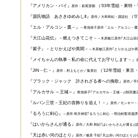
『アメリカン・パイ』
（’03年雪組・東特
原作：萩尾望都
『源氏物語 あさきゆめみしⅡ』
（’
原作／大和和紀・講談社
『エル・アルコン－鷹－』
～青池保子原作「エル・アルコン－鷹
『大江山花伝』－燃えつきてこそ－
～木原敏江原作｢大江山花伝
『紫子』－とりかえばや異聞－
～木原敏江原作｢とりかえばや異
『メイちゃんの執事－私の命に代えてお守りします－』
『JIN－仁－』
（’12年雪組・東京
原作：村上もとか／集英社
『ブラック・ジャック 許されざる者への挽歌』
原作／手
『アルカサル ～王城～』
青池保子｢アルカサル－王城－｣(秋田書
『ルパン三世－王妃の首飾りを追え！－』
原作／モンキー・
『るろうに剣心』
～原作 和月伸宏｢るろうに剣心 －明治剣客浪漫譚
『はいからさんが通る』
原作／大和 和紀｢はいからさんが通る｣(講
『天は赤い河のほとり』
原作／篠原 千絵｢天は赤い河のほとり｣(