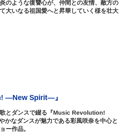
炎のような復讐心が、仲間との友情、敵方の
て大いなる祖国愛へと昇華していく様を壮大
n! ―New Spirit―』
ンスで綴る『Music Revolution!
』。伸びやかなダンスが魅力である彩風咲奈を中心と
ョー作品。