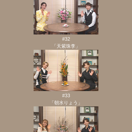
#32
「天紫珠李」
#33
「朝水りょう」