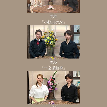
#34
「小桜ほのか」
#35
「一之瀬航季」