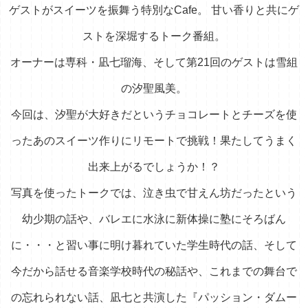
ゲストがスイーツを振舞う特別なCafe。
甘い香りと共にゲ
ストを深堀するトーク番組。
オーナーは専科・凪七瑠海、そして第21回のゲストは雪組
の汐聖風美。
今回は、汐聖が大好きだというチョコレートとチーズを使
ったあのスイーツ作りにリモートで挑戦！
果たしてうまく
出来上がるでしょうか！？
写真を使ったトークでは、泣き虫で甘えん坊だったという
幼少期の話や、
バレエに水泳に新体操に塾にそろばん
に・・・と習い事に明け暮れていた学生時代の話、
そして
今だから話せる音楽学校時代の秘話や、これまでの舞台で
の忘れられない話、
凪七と共演した『パッション・ダムー