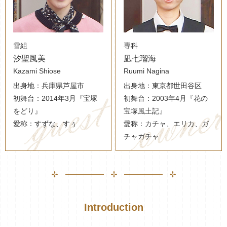
雪組
専科
汐聖風美
凪七瑠海
Kazami Shiose
Ruumi Nagina
出身地：兵庫県芦屋市
出身地：東京都世田谷区
初舞台：2014年3月『宝塚
初舞台：2003年4月『花の
をどり』
宝塚風土記』
愛称：すずな、すぅ
愛称：カチャ、エリカ、ガ
チャガチャ
Introduction