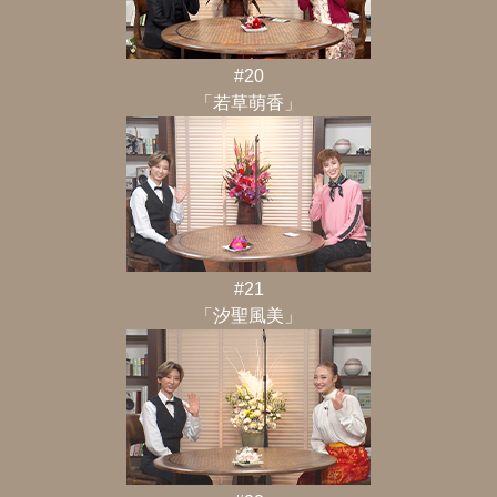
#20
「若草萌香」
#21
「汐聖風美」