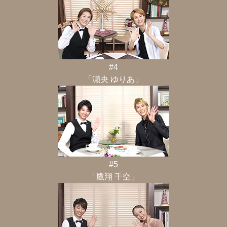
#4
「瀬央 ゆりあ」
#5
「鷹翔 千空」