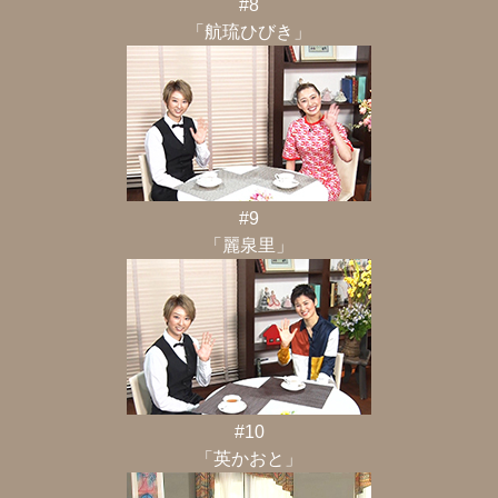
#8
「航琉ひびき」
#9
「麗泉里」
#10
「英かおと」