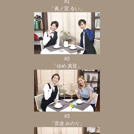
#1
「眞ノ宮 るい」
#2
「ゆめ 真音」
#3
「音波 みのり」