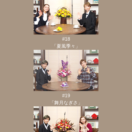
#18
「夏風季々」
#19
「舞月なぎさ」