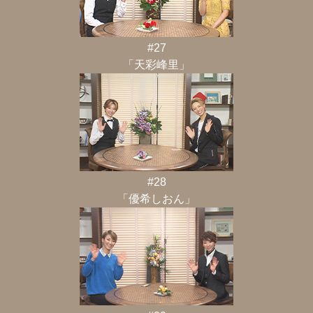
#27
「天彩峰里」
#28
「優希しおん」