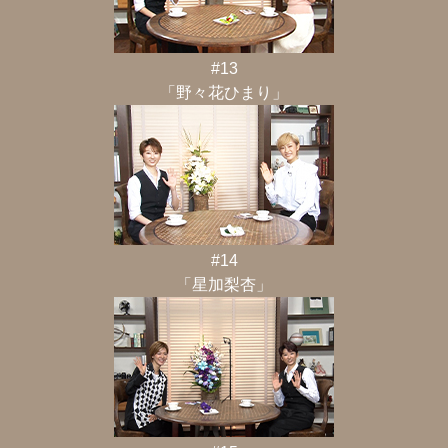
#13
「野々花ひまり」
#14
「星加梨杏」