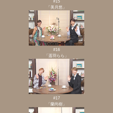
#15
「美月悠」
#16
「遥羽らら」
#17
「蘭尚樹」