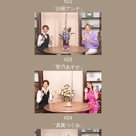
#22
「沙羅アンナ」
#23
「聖乃あすか」
#24
「真鳳つぐみ」