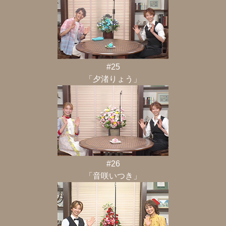
#25
「夕渚りょう」
#26
「音咲いつき」