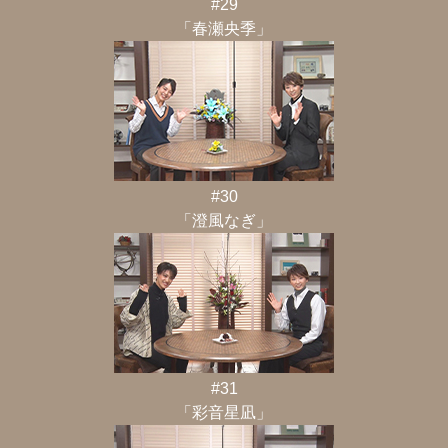
#29
「春瀬央季」
#30
「澄風なぎ」
#31
「彩音星凪」