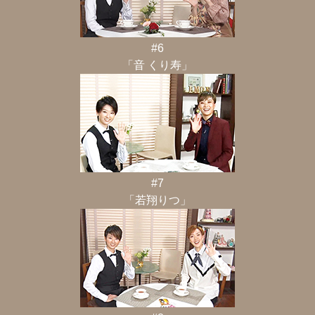
#6
「音 くり寿」
#7
「若翔りつ」