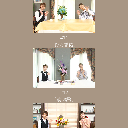
#11
「ひろ香祐」
#12
「湊 璃飛」