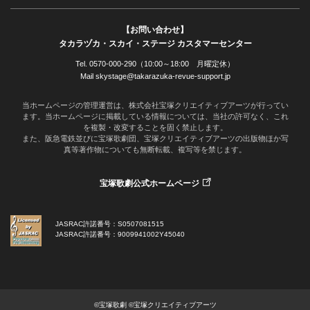
【お問い合わせ】
タカラヅカ・スカイ・ステージ カスタマーセンター
Tel. 0570-000-290（10:00～18:00 月曜定休）
Mail skystage@takarazuka-revue-support.jp
当ホームページの管理運営は、株式会社宝塚クリエイティブアーツが行ってい
ます。当ホームページに掲載している情報については、当社の許可なく、これ
を複製・改変することを固く禁止します。
また、阪急電鉄並びに宝塚歌劇団、宝塚クリエイティブアーツの出版物ほか写
真等著作物についても無断転載、複写等を禁じます。
宝塚歌劇公式ホームページ
JASRAC許諾番号：S0507081515
JASRAC許諾番号：9009941002Y45040
©宝塚歌劇 ©宝塚クリエイティブアーツ