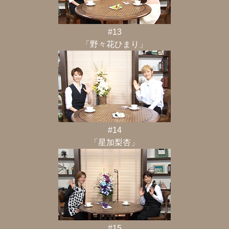
#13
「野々花ひまり」
#14
「星加梨杏」
#15