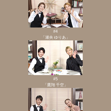
#4
「瀬央 ゆりあ」
#5
「鷹翔 千空」