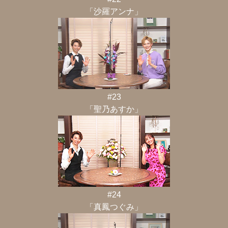
「沙羅アンナ」
#23
「聖乃あすか」
#24
「真鳳つぐみ」