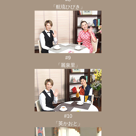
「航琉ひびき」
#9
「麗泉里」
#10
「英かおと」