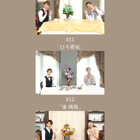
#11
「ひろ香祐」
#12
「湊 璃飛」