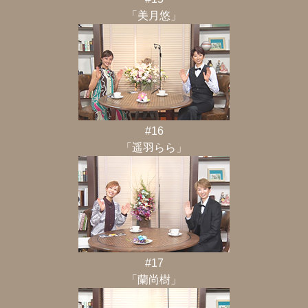
「美月悠」
#16
「遥羽らら」
#17
「蘭尚樹」