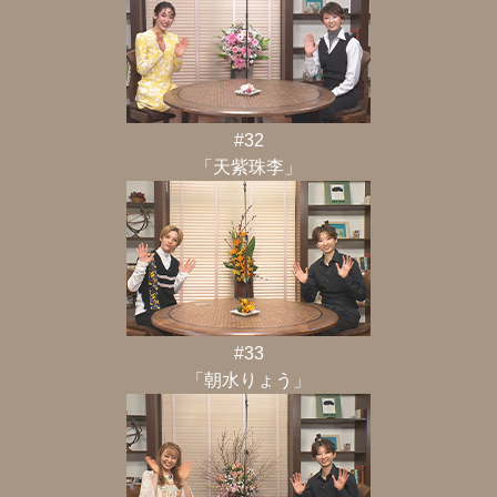
#32
「天紫珠李」
#33
「朝水りょう」