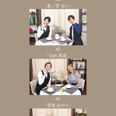
「眞ノ宮 るい」
#2
「ゆめ 真音」
#3
「音波 みのり」