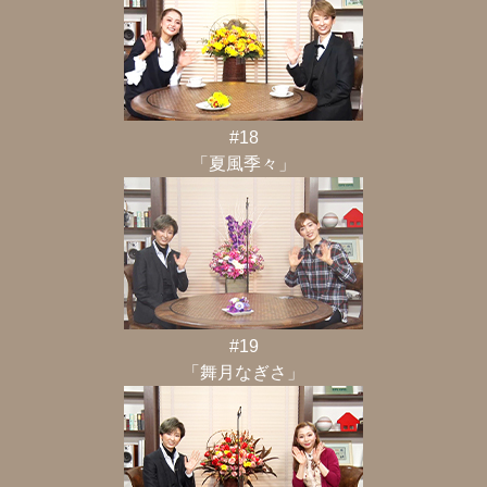
#18
「夏風季々」
#19
「舞月なぎさ」