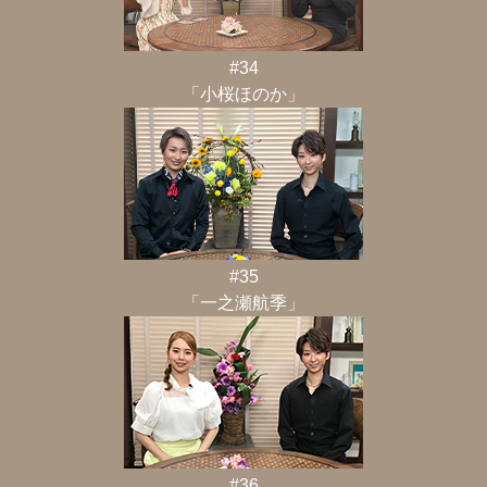
#34
「小桜ほのか」
#35
「一之瀬航季」
#36