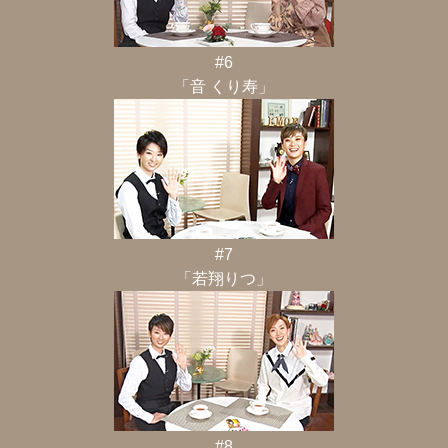
#6
「音 くり寿」
#7
「若翔りつ」
#8