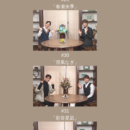
「春瀬央季」
#30
「澄風なぎ」
#31
「彩音星凪」