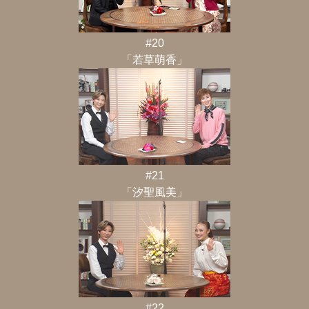
#20
「若草萌香」
#21
「汐聖風美」
#22