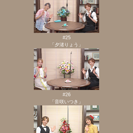
#25
「夕渚りょう」
#26
「音咲いつき」