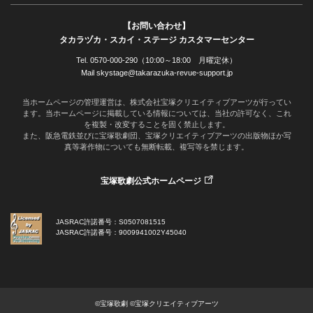
【お問い合わせ】
タカラヅカ・スカイ・ステージ カスタマーセンター
Tel. 0570-000-290（10:00～18:00 月曜定休）
Mail skystage@takarazuka-revue-support.jp
当ホームページの管理運営は、株式会社宝塚クリエイティブアーツが行ってい
ます。当ホームページに掲載している情報については、当社の許可なく、これ
を複製・改変することを固く禁止します。
また、阪急電鉄並びに宝塚歌劇団、宝塚クリエイティブアーツの出版物ほか写
真等著作物についても無断転載、複写等を禁じます。
宝塚歌劇公式ホームページ
JASRAC許諾番号：S0507081515
JASRAC許諾番号：9009941002Y45040
©宝塚歌劇 ©宝塚クリエイティブアーツ