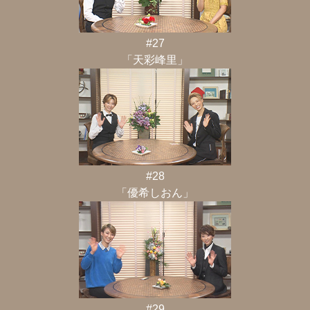
#27
「天彩峰里」
#28
「優希しおん」
#29