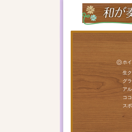
ホイ
生ク
グラ
アル
ココ
スポ