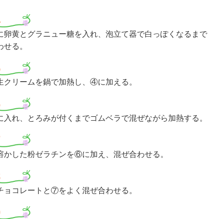
4
に卵黄とグラニュー糖を入れ、泡立て器で白っぽくなるまで
わせる。
5
生クリームを鍋で加熱し、④に加える。
6
に入れ、とろみが付くまでゴムベラで混ぜながら加熱する。
7
溶かした粉ゼラチンを⑥に加え、混ぜ合わせる。
8
チョコレートと⑦をよく混ぜ合わせる。
9