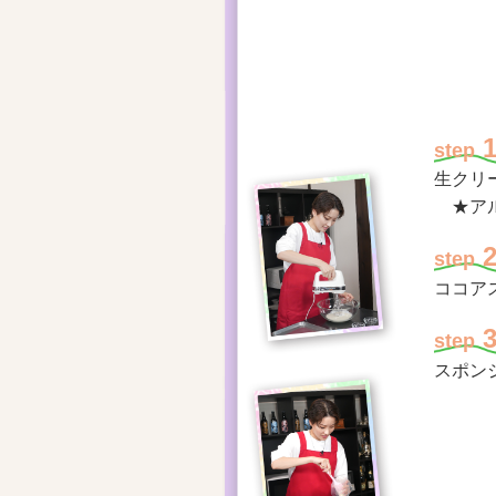
step
生クリ
★ア
step
ココア
step
スポン