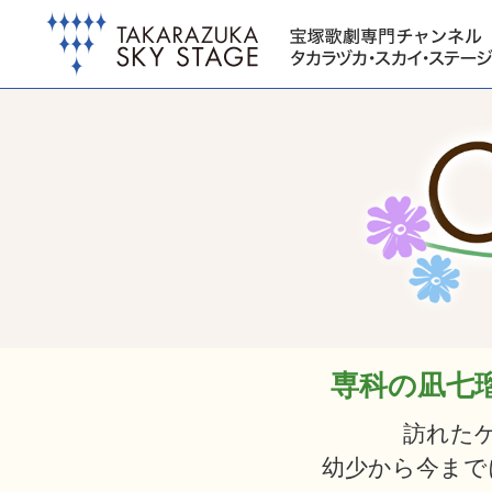
専科の凪七
訪れた
幼少から今まで