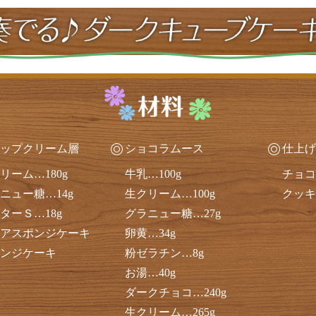
ップクリーム層
ショコラムース
仕上げ
リーム…180g
牛乳…100g
チョコ
ニュー糖…14g
生クリーム…100g
クッキ
ターＳ…18g
グラニュー糖…27g
アスポンジケーキ
卵黄…34g
ンジケーキ
粉ゼラチン…8g
お湯…40g
ダークチョコ…240g
生クリーム…265g