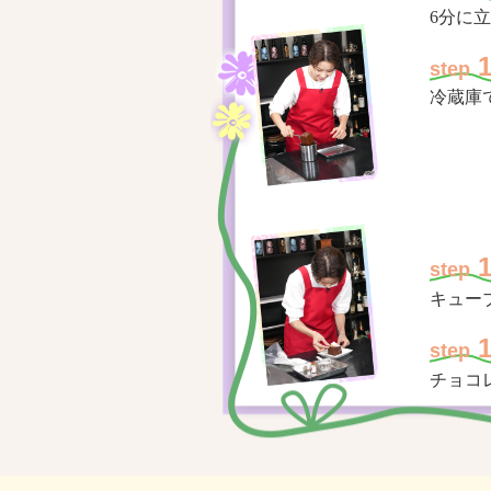
6分に
step
冷蔵庫
step
キュー
step
チョコ