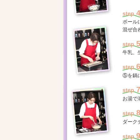
step
ボール
混ぜ合
step
牛乳、
step
⑤を鍋
step
お湯で
step
ダーク
step