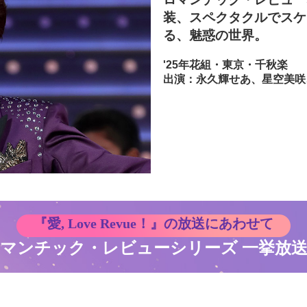
装、スペクタクルでスケ
る、魅惑の世界。
'25年花組・東京・千秋楽
出演：永久輝せあ、星空美咲
『愛, Love Revue！』の放送にあわせて
マンチック・レビューシリーズ 一挙放