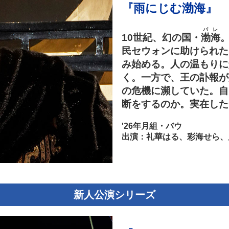
『雨にじむ渤海』
パレ
10世紀、幻の国・
渤海
民セウォンに助けられた
み始める。人の温もりに
く。一方で、王の訃報が
の危機に瀕していた。自
断をするのか。実在した
'26年月組・バウ
出演：礼華はる、彩海せら、
新人公演シリーズ