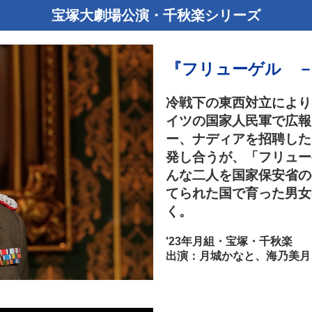
宝塚大劇場公演・千秋楽シリーズ
『フリューゲル 
冷戦下の東西対立により
イツの国家人民軍で広報
ー、ナディアを招聘した
発し合うが、「フリュー
んな二人を国家保安省の
てられた国で育った男女
く。
'23年月組・宝塚・千秋楽
出演：月城かなと、海乃美月