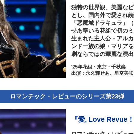
独特の世界観、美麗なビ
とし、国内外で愛され続
「悪魔城ドラキュラ」（海
せあ率いる花組で初のミ
生まれた主人公・アルカ
ンド一族の娘・マリアを
劇ならではの華麗な演出
'25年花組・東京・千秋楽
出演：永久輝せあ、星空美咲
ロマンチック・レビューのシリーズ第23弾
『愛, Love Revue
ロマンチック・レビュー