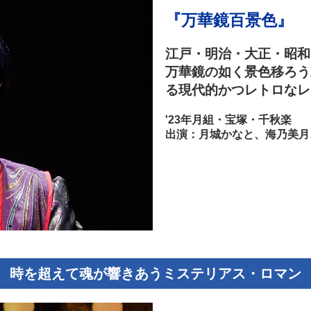
『万華鏡百景色』
江戸・明治・大正・昭和
万華鏡の如く景色移ろう
る現代的かつレトロなレ
'23年月組・宝塚・千秋楽
出演：月城かなと、海乃美月
時を超えて魂が響きあうミステリアス・ロマン