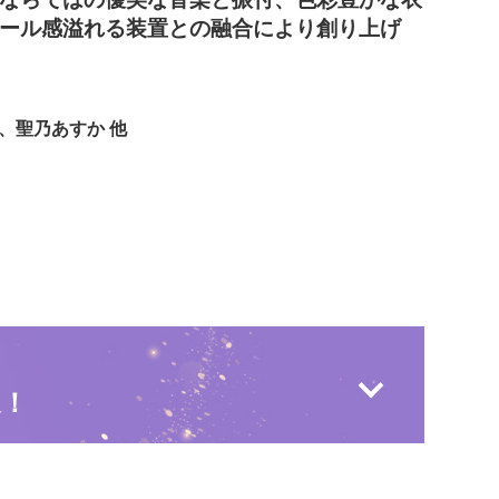
ール感溢れる装置との融合により創り上げ
、聖乃あすか 他
送！