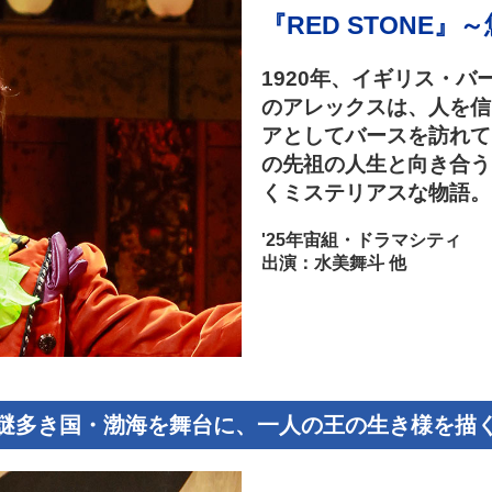
『RED STONE
1920年、イギリス・
のアレックスは、人を信
アとしてバースを訪れて
の先祖の人生と向き合う
くミステリアスな物語。
'25年宙組・ドラマシティ
出演：水美舞斗 他
謎多き国・渤海を舞台に、一人の王の生き様を描