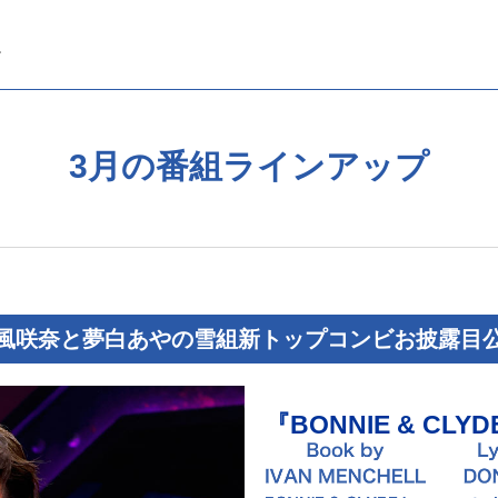
3月の番組ラインアップ
風咲奈と夢白あやの雪組新トップコンビお披露目
『BONNIE & CLY