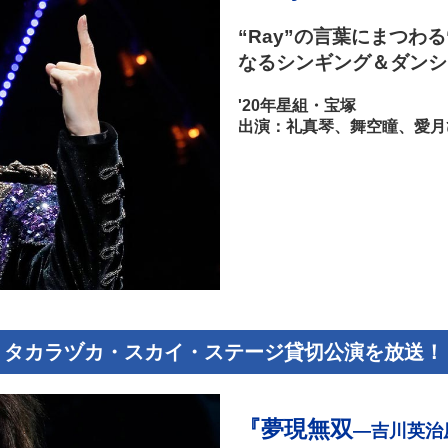
“Ray”の言葉にまつわ
なるシンギング＆ダンシ
'20年星組・宝塚
出演：礼真琴、舞空瞳、愛月
タカラヅカ・スカイ・ステージ貸切公演を放送！
『夢現無双
―吉川英治