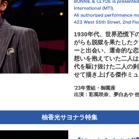
1930年代、世界恐慌
がらも脱獄を果たしたク
ーと出会い、運命的な恋
想いを抱えていた二人は
代を駆け抜けた二人の刹
せて描き上げる傑作ミュ
'23年雪組・御園座
出演：彩風咲奈、夢白あや 
柚香光サヨナラ特集