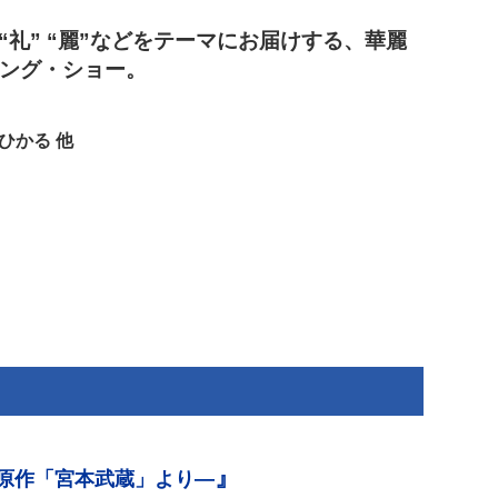
る“礼” “麗”などをテーマにお届けする、華麗
ング・ショー。
ひかる 他
』
原作「宮本武蔵」より―