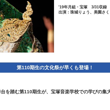
'19年月組・宝塚 3/31収録
出演：珠城りょう、美園さく
第110期生の文化祭が早くも登場！
初舞台を踏む第110期生が、宝塚音楽学校での学びの