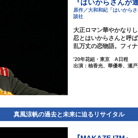
『はいからさんが
原作／大和和紀「はいからさ
談社
大正ロマン華やかなりし
忍とはいからさんと呼ば
乱万丈の恋物語。フィナ
'20年花組・東京 A日程
出演：柚香光、華優希、瀬戸
真風涼帆の過去と未来に迫るリサイタル