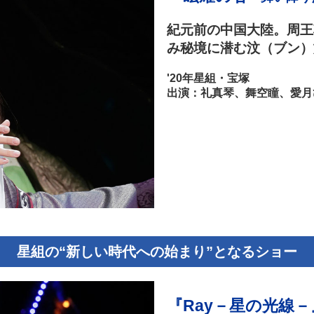
紀元前の中国大陸。周王
み秘境に潜む汶（ブン）
'20年星組・宝塚
出演：礼真琴、舞空瞳、愛月
星組の“新しい時代への始まり”となるショー
『Ray－星の光線－