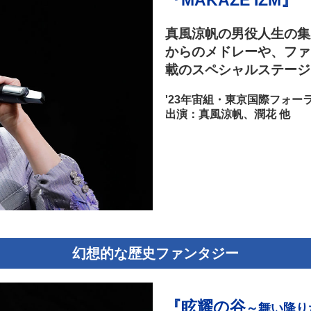
『MAKAZE IZM』
真風涼帆の男役人生の集
からのメドレーや、ファ
載のスペシャルステージ
'23年宙組・東京国際フォー
出演：真風涼帆、潤花 他
幻想的な歴史ファンタジー
『眩耀の谷
～舞い降り