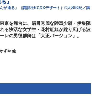
通る』
んが通る」（講談社KCDXデザート）©大和和紀／講
東京を舞台に、眉目秀麗な陸軍少尉・伊集院
れる快活な女学生・花村紅緒が繰り広げる波
ーレの男役群舞は「大正バージョン」。
かずや 他